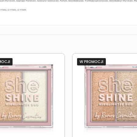
esium Myristate, Isopropyl Palmitate, Isostearyl Isostearate, Parfum, Octyldodecanol, Triethoxycaprylylsilane, Octyldodecyl Myristate, 
I 77492, CI 77491, CI 77499.
MOCJI
W PROMOCJI