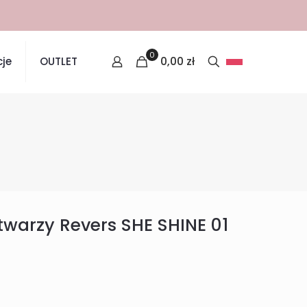
0
0,00
zł
je
OUTLET
twarzy Revers SHE SHINE 01