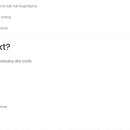
nos lub łuk kupidyna.
 sobą.
lcie.
kt?
idealny dla osób:
enie