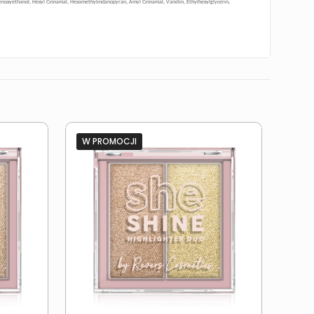
Phenoxyethanol, Hexyl Cinnamal, Hexamethylindanopyran, Amyl Cinnamal, Vanillin, Ethylhexylglycerin,
W PROMOCJI