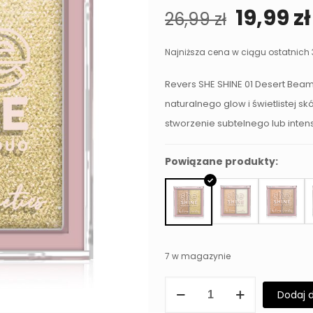
Pierwo
19,99
zł
26,99
zł
cena
wynosił
Najniższa cena w ciągu ostatnich 
26,99 zł
Revers SHE SHINE 01 Desert Beam
naturalnego glow i świetlistej s
stworzenie subtelnego lub inten
Powiązane produkty:
7 w magazynie
ilość
Dodaj 
Rozświetlacz