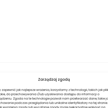
Zarządzaj zgodą
 zapewnić jak najlepsze wrażenia, korzystamy z technologii, takich jak plik
okie, do przechowywania i/lub uzyskiwania dostępu do informacji o
ądzeniu. Zgoda na te technologie pozwoli nam przetwarzać dane, takie j
howanie podczas przeglądania lub unikalne identyfikatory na tej stronie.
ak wyrażenia zgody lub wycofanie zgody może niekorzystnie wpłynąć na