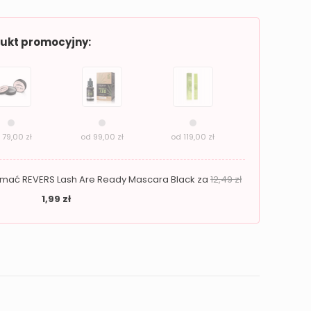
dukt promocyjny:
d
79,00
zł
od
99,00
zł
od
119,00
zł
zymać REVERS Lash Are Ready Mascara Black za
12,49
zł
1,99
zł