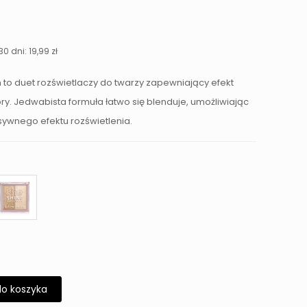
tna
Aktualna
cena
a:
wynosi:
30 dni:
19,99
zł
.
19,99 zł.
 to duet rozświetlaczy do twarzy zapewniający efekt
kóry. Jedwabista formuła łatwo się blenduje, umożliwiając
sywnego efektu rozświetlenia.
do koszyka