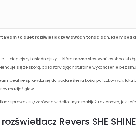
rt Beam to duet rozświetlaczy w dwóch tonacjach, który podkr
 — cieplejszy i chłodniejszy — które można stosować osobno lub ł
blenduje się ze skórą, pozostawiając naturalne wykończenie bez smu
eam idealnie sprawdzi się do podkreślenia kości policzkowych, łuku
nny makijaż glow.
etlacz sprawdzi się zarówno w delikatnym makijażu dziennym, jak i 
rozświetlacz Revers SHE SHIN