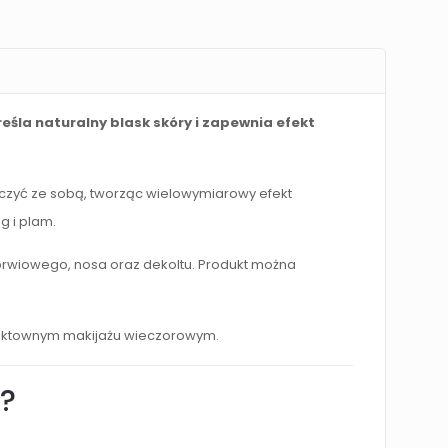
eśla naturalny blask skóry i zapewnia efekt
ączyć ze sobą, tworząc wielowymiarowy efekt
g i plam.
 brwiowego, nosa oraz dekoltu. Produkt można
efektownym makijażu wieczorowym.
E?