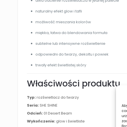
dwa odcienie rozświetlacza w jednej palecie
naturalny efekt glow i tafli
możliwość mieszania kolorów
miękka, łatwa do blendowania formuła
subtelne lub intensywne rozświetlenie
odpowiedni do twarzy, dekoltu i powiek
trwały efekt świetlistej skóry
Właściwości produktu
Typ:
rozświetlacz do twarzy
Seria:
SHE SHINE
Aby
co
Odcień:
01 Desert Beam
urz
Wykończenie:
glow i świetliste
zac
Br