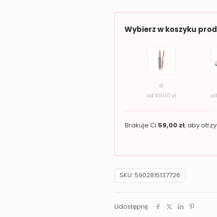
do
twarzy
Wybierz w koszyku pro
Revers
SHE
SHINE
01
Desert
od
59,00
zł
o
Beam
Brakuje Ci
59,00
zł
, aby otr
SKU:
5902815137726
Udostępnij