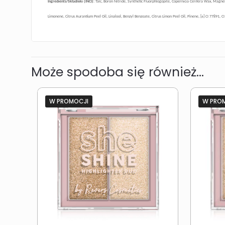
Ingredients/Składniki (INCI):
Talc, Boron Nitride, Synthetic Fluorphlogopite, Copernicia Cerifera Wax, Magn
Limonene, Citrus Aurantium Peel Oil, Linalool, Benzyl Benzoate, Citrus Limon Peel Oil, Pinene, [±] CI 77891, C
Może spodoba się również…
W PROMOCJI
W PRO