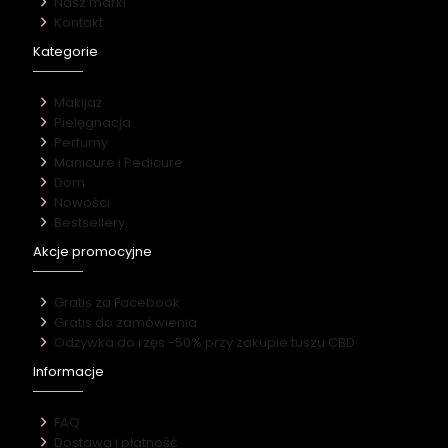
Nasz marki
Kontakt
Kategorie
Makijaż
Pielęgnacja
Perfumy
Manicure i Pedicure
Dom
Nowości
Bestsellery
Akcje promocyjne
Gratis za Facebook
Gratis do zamówienia
Odżywka do rzęs -50% przy zakupie tuszu CBD
Informacje
FAQ
Dostawa i płatność