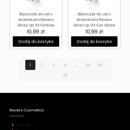
Błyszczyk do ust z
Błyszczyk do ust z
drobinkami Revers
drobinkami Revers
Gloss Up 03 Sorbae
Gloss Up 04 Sun Glaze
10,99
zł
10,99
zł
Dodaj do koszyka
Dodaj do koszyka
1
2
3
4
…
33
34
35
Revers Cosmetics
O firmie