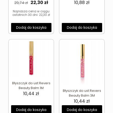
Pierwotna
Aktualna
22,30
zł
10,88
zł
29,74
zł
cena
cena
wynosiła:
wynosi:
Najniższa cena w ciągu
ostatnich 30 dni:
22,30
zł
29,74 zł.
22,30 zł.
Dodaj do koszyka
Dodaj do koszyka
Błyszczyk do ust Revers
Beauty Balm 1M
Błyszczyk do ust Revers
10,44
zł
Beauty Balm 3M
10,44
zł
Dodaj do koszyka
Dodaj do koszyka