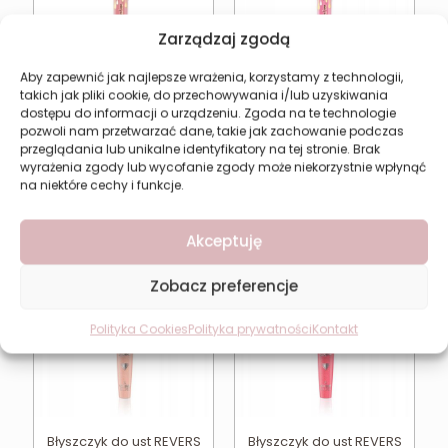
Zarządzaj zgodą
Aby zapewnić jak najlepsze wrażenia, korzystamy z technologii,
takich jak pliki cookie, do przechowywania i/lub uzyskiwania
dostępu do informacji o urządzeniu. Zgoda na te technologie
Błyszczyk do ust Revers
Błyszczyk do ust Revers
pozwoli nam przetwarzać dane, takie jak zachowanie podczas
Beauty Balm 6M
Beauty Balm2M
przeglądania lub unikalne identyfikatory na tej stronie. Brak
10,44
zł
10,44
zł
wyrażenia zgody lub wycofanie zgody może niekorzystnie wpłynąć
na niektóre cechy i funkcje.
Dodaj do koszyka
Dodaj do koszyka
Akceptuję
Zobacz preferencje
Polityka Cookies
Polityka prywatności
Kontakt
Błyszczyk do ust REVERS
Błyszczyk do ust REVERS