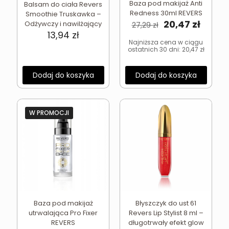
Baza pod makijaż Anti
Balsam do ciała Revers
Redness 30ml REVERS
Smoothie Truskawka –
Pierwotna
Aktua
20,47
zł
Odżywczy i nawilżający
27,29
zł
cena
cena
13,94
zł
wynosiła:
wynosi
Najniższa cena w ciągu
ostatnich 30 dni:
20,47
zł
27,29 zł.
20,47 z
Dodaj do koszyka
Dodaj do koszyka
W PROMOCJI
Baza pod makijaż
Błyszczyk do ust 61
utrwalająca Pro Fixer
Revers Lip Stylist 8 ml –
REVERS
długotrwały efekt glow