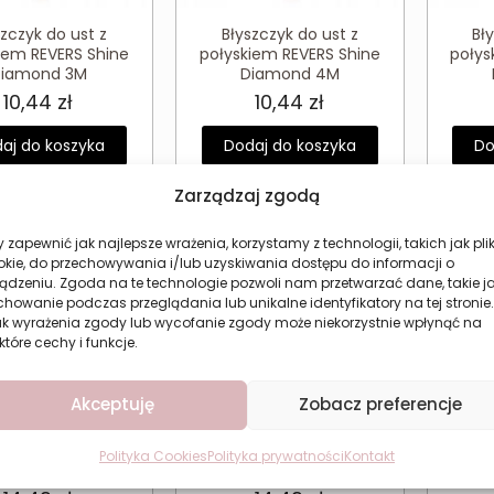
szczyk do ust z
Błyszczyk do ust z
Bł
iem REVERS Shine
połyskiem REVERS Shine
połys
iamond 3M
Diamond 4M
10,44
zł
10,44
zł
aj do koszyka
Dodaj do koszyka
Do
Zarządzaj zgodą
 zapewnić jak najlepsze wrażenia, korzystamy z technologii, takich jak plik
okie, do przechowywania i/lub uzyskiwania dostępu do informacji o
ądzeniu. Zgoda na te technologie pozwoli nam przetwarzać dane, takie j
howanie podczas przeglądania lub unikalne identyfikatory na tej stronie.
ak wyrażenia zgody lub wycofanie zgody może niekorzystnie wpłynąć na
które cechy i funkcje.
Akceptuję
Zobacz preferencje
e do powiek nude
Cienie do powiek nude
Cien
Polityka Cookies
Polityka prywatności
Kontakt
s Nude Color 01
Revers Nude Color 03
Reve