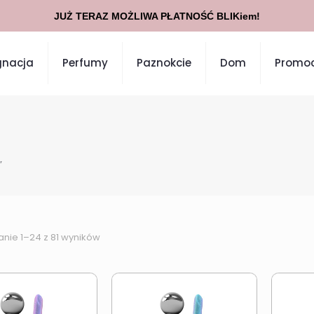
JUŻ TERAZ MOŻLIWA PŁATNOŚĆ BLIKiem!
gnacja
Perfumy
Paznokcie
Dom
Promoc
”
anie 1–24 z 81 wyników