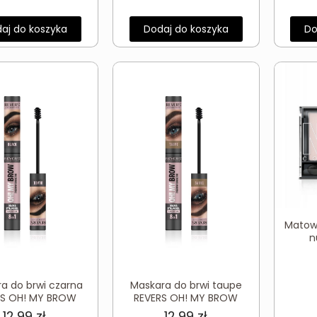
aj do koszyka
Dodaj do koszyka
Do
Matow
n
a do brwi czarna
Maskara do brwi taupe
RS OH! MY BROW
REVERS OH! MY BROW
12,99
zł
12,99
zł