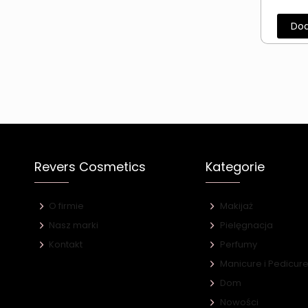
Dod
Revers Cosmetics
Kategorie
O firmie
Makijaż
Nasz marki
Pielęgnacja
Kontakt
Perfumy
Manicure i Pedicur
Dom
Nowości