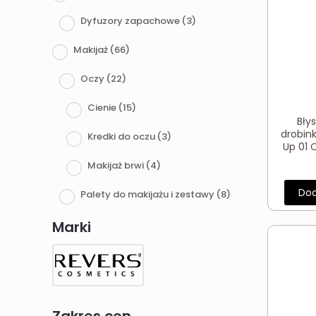
Dyfuzory zapachowe
(3)
Makijaż
(66)
Oczy
(22)
Cienie
(15)
Bły
drobin
Kredki do oczu
(3)
Up 01 
Makijaż brwi
(4)
Dod
Palety do makijażu i zestawy
(8)
Twarz
(24)
Marki
Podkłady
(5)
Pudry
(15)
Rozświetlacze
(4)