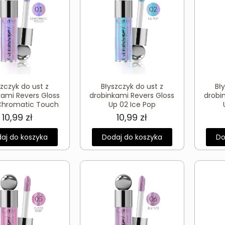
szczyk do ust z
Błyszczyk do ust z
Bł
kami Revers Gloss
drobinkami Revers Gloss
drobi
Chromatic Touch
Up 02 Ice Pop
10,99
zł
10,99
zł
aj do koszyka
Dodaj do koszyka
Do