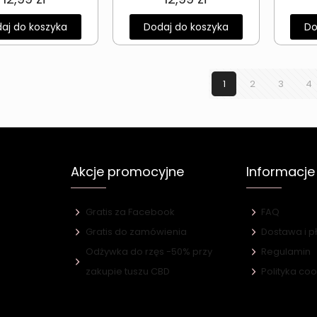
aj do koszyka
Dodaj do koszyka
Do
1
2
3
4
Akcje promocyjne
Informacje
Gratis za Facebook
FAQ
Gratis do zamówienia
Dostawa i p
Odżywka do rzęs -50% przy
Regulamin
e
zakupie tuszu CBD
Polityka co