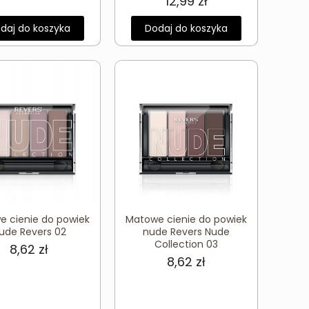
12,99
zł
daj do koszyka
Dodaj do koszyka
e cienie do powiek
Matowe cienie do powiek
ude Revers 02
nude Revers Nude
Collection 03
8,62
zł
8,62
zł