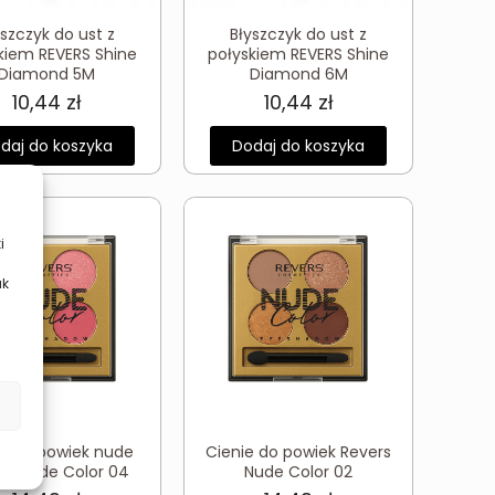
yszczyk do ust z
Błyszczyk do ust z
kiem REVERS Shine
połyskiem REVERS Shine
Diamond 5M
Diamond 6M
10,44
zł
10,44
zł
daj do koszyka
Dodaj do koszyka
i
ak
ie do powiek nude
Cienie do powiek Revers
rs Nude Color 04
Nude Color 02