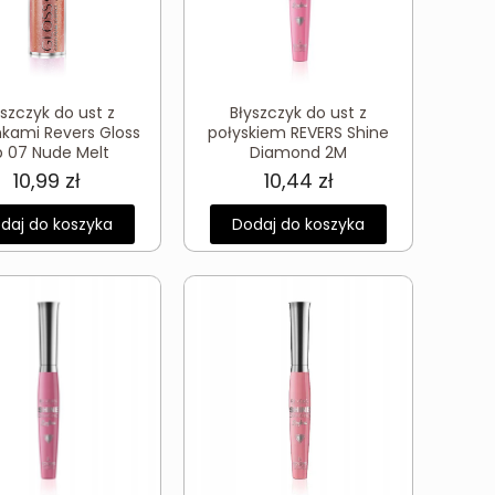
yszczyk do ust z
Błyszczyk do ust z
nkami Revers Gloss
połyskiem REVERS Shine
p 07 Nude Melt
Diamond 2M
10,99
zł
10,44
zł
daj do koszyka
Dodaj do koszyka