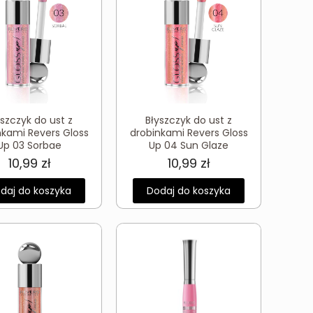
yszczyk do ust z
Błyszczyk do ust z
nkami Revers Gloss
drobinkami Revers Gloss
Up 03 Sorbae
Up 04 Sun Glaze
10,99
zł
10,99
zł
daj do koszyka
Dodaj do koszyka