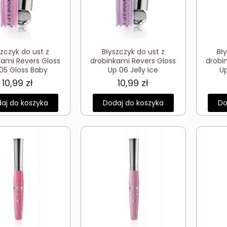
szczyk do ust z
Błyszczyk do ust z
Bł
kami Revers Gloss
drobinkami Revers Gloss
drobi
05 Gloss Baby
Up 06 Jelly Ice
U
10,99
zł
10,99
zł
aj do koszyka
Dodaj do koszyka
Do