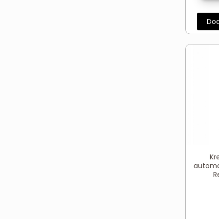
Dod
Kr
automa
R