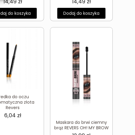
14,49
zł
14,49
zł
daj do koszyka
Dodaj do koszyka
redka do oczu
omatyczna złota
Revers
6,04
zł
Maskara do brwi ciemny
brąz REVERS OH! MY BROW