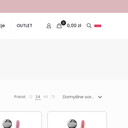
0
0,00
zł
je
OUTLET
Pokaż:
12
24
48
72