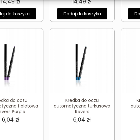
14,49
zł
14,49
zł
aj do koszyka
Dodaj do koszyka
Do
edka do oczu
Kredka do oczu
K
tyczna fioletowa
automatyczna turkusowa
aut
evers Purple
Revers
6,04
zł
6,04
zł