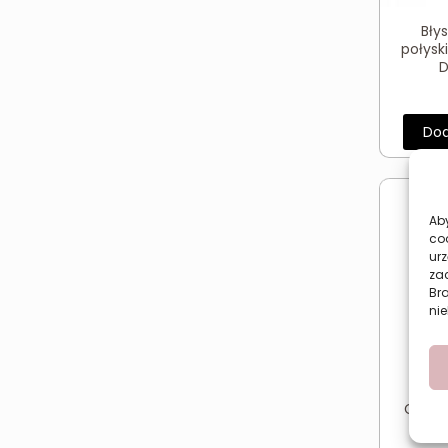
Bły
połysk
D
Dod
Aby
co
urz
zac
Br
nie
Cieni
Rever