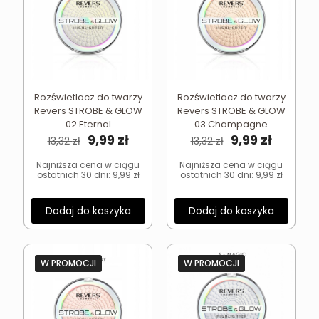
Rozświetlacz do twarzy
Rozświetlacz do twarzy
Revers STROBE & GLOW
Revers STROBE & GLOW
02 Eternal
03 Champagne
Pierwotna
Aktualna
Pierwotna
Aktual
9,99
zł
9,99
zł
13,32
zł
13,32
zł
cena
cena
cena
cena
wynosiła:
wynosi:
wynosiła:
wynosi:
Najniższa cena w ciągu
Najniższa cena w ciągu
ostatnich 30 dni:
9,99
zł
ostatnich 30 dni:
9,99
zł
13,32 zł.
9,99 zł.
13,32 zł.
9,99 zł.
Dodaj do koszyka
Dodaj do koszyka
W PROMOCJI
W PROMOCJI