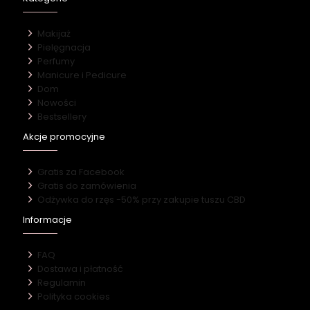
Makijaż
Pielęgnacja
Perfumy
Manicure i Pedicure
Dom
Nowości
Bestsellery
Akcje promocyjne
Gratis za Facebook
Gratis do zamówienia
Odżywka do rzęs -50% przy zakupie tuszu CBD
Informacje
FAQ
Dostawa i płatność
Regulamin
Polityka cookies