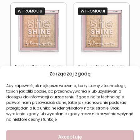
W PROMOCJI
W PROMOCJI
Rozświetlacz do twarzy
Rozświetlacz do twarzy
Revers SHE SHINE 03 Pink
Revers SHE SHINE 04
Zarządzaj zgodą
Gleam
Heat Haze
Pierwotna
Aktualna
Pierwotna
Aktual
19,99
zł
19,99
zł
26,99
zł
26,99
zł
Aby zapewnić jak najlepsze wrażenia, korzystamy z technologii,
cena
cena
cena
cena
takich jak pliki cookie, do przechowywania i/lub uzyskiwania
wynosiła:
wynosi:
wynosiła:
wynosi
Najniższa cena w ciągu
Najniższa cena w ciągu
dostępu do informacji o urządzeniu. Zgoda na te technologie
ostatnich 30 dni:
19,99
zł
ostatnich 30 dni:
19,99
zł
26,99 zł.
19,99 zł.
26,99 zł.
19,99 zł
pozwoli nam przetwarzać dane, takie jak zachowanie podczas
przeglądania lub unikalne identyfikatory na tej stronie. Brak
wyrażenia zgody lub wycofanie zgody może niekorzystnie wpłynąć
Dodaj do koszyka
Dodaj do koszyka
na niektóre cechy i funkcje.
Akceptuję
W PROMOCJI
W PROMOCJI