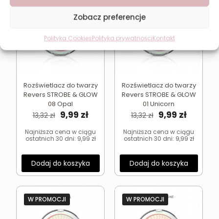
Zobacz preferencje
Polityka Cookies
Polityka prywatności
Kontakt
Rozświetlacz do twarzy
Rozświetlacz do twarzy
Revers STROBE & GLOW
Revers STROBE & GLOW
08 Opal
01 Unicorn
Pierwotna
Aktualna
Pierwotna
Aktual
9,99
zł
9,99
zł
13,32
zł
13,32
zł
cena
cena
cena
cena
wynosiła:
wynosi:
wynosiła:
wynosi:
Najniższa cena w ciągu
Najniższa cena w ciągu
ostatnich 30 dni:
9,99
zł
ostatnich 30 dni:
9,99
zł
13,32 zł.
9,99 zł.
13,32 zł.
9,99 zł.
Dodaj do koszyka
Dodaj do koszyka
W PROMOCJI
W PROMOCJI