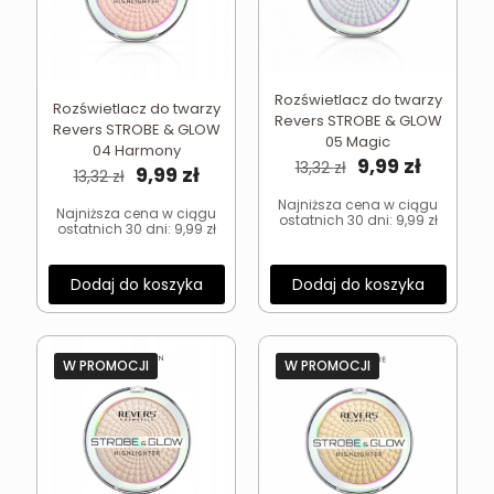
Rozświetlacz do twarzy
Rozświetlacz do twarzy
Revers STROBE & GLOW
Revers STROBE & GLOW
05 Magic
04 Harmony
Pierwotna
Aktual
9,99
zł
13,32
zł
Pierwotna
Aktualna
9,99
zł
13,32
zł
cena
cena
cena
cena
wynosiła:
wynosi:
Najniższa cena w ciągu
wynosiła:
wynosi:
Najniższa cena w ciągu
ostatnich 30 dni:
9,99
zł
13,32 zł.
9,99 zł.
ostatnich 30 dni:
9,99
zł
13,32 zł.
9,99 zł.
Dodaj do koszyka
Dodaj do koszyka
W PROMOCJI
W PROMOCJI