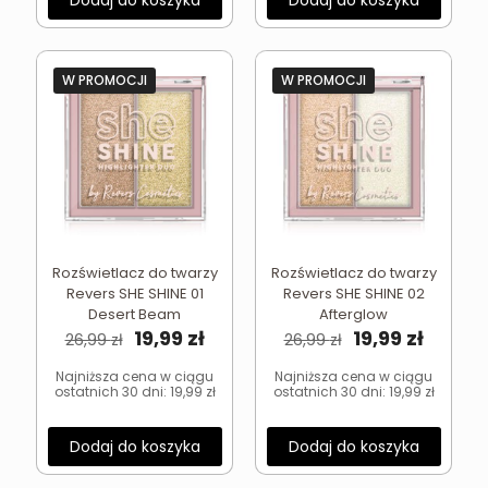
Dodaj do koszyka
Dodaj do koszyka
W PROMOCJI
W PROMOCJI
Rozświetlacz do twarzy
Rozświetlacz do twarzy
Revers SHE SHINE 01
Revers SHE SHINE 02
Desert Beam
Afterglow
Pierwotna
Aktualna
Pierwotna
Aktual
19,99
zł
19,99
zł
26,99
zł
26,99
zł
cena
cena
cena
cena
wynosiła:
wynosi:
wynosiła:
wynosi
Najniższa cena w ciągu
Najniższa cena w ciągu
ostatnich 30 dni:
19,99
zł
ostatnich 30 dni:
19,99
zł
26,99 zł.
19,99 zł.
26,99 zł.
19,99 zł
Dodaj do koszyka
Dodaj do koszyka