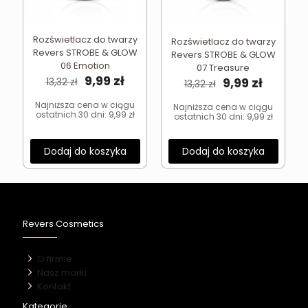
Rozświetlacz do twarzy
Rozświetlacz do twarzy
Revers STROBE & GLOW
Revers STROBE & GLOW
06 Emotion
07 Treasure
Pierwotna
Aktualna
9,99
zł
Pierwotna
Aktual
9,99
zł
13,32
zł
13,32
zł
cena
cena
cena
cena
wynosiła:
wynosi:
Najniższa cena w ciągu
wynosiła:
wynosi:
Najniższa cena w ciągu
ostatnich 30 dni:
9,99
zł
ostatnich 30 dni:
9,99
zł
13,32 zł.
9,99 zł.
13,32 zł.
9,99 zł.
Dodaj do koszyka
Dodaj do koszyka
Revers Cosmetics
O firmie
Nasz marki
Kontakt
Kategorie