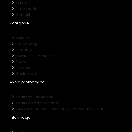
O firmie
Nasz marki
Kontakt
Kategorie
Makijaż
Pielęgnacja
Perfumy
Manicure i Pedicure
Dom
Nowości
Bestsellery
Akcje promocyjne
Gratis za Facebook
Gratis do zamówienia
Odżywka do rzęs -50% przy zakupie tuszu CBD
Informacje