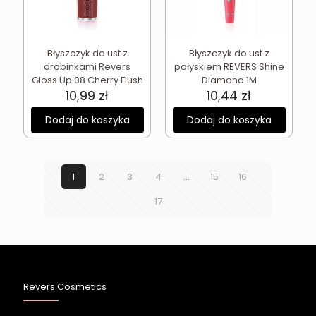
Błyszczyk do ust z
Błyszczyk do ust z
drobinkami Revers
połyskiem REVERS Shine
Gloss Up 08 Cherry Flush
Diamond 1M
10,99
zł
10,44
zł
Dodaj do koszyka
Dodaj do koszyka
1
2
3
4
…
15
16
17
Revers Cosmetics