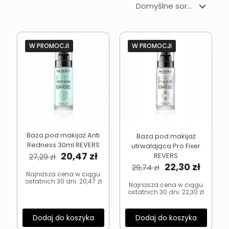
W PROMOCJI
W PROMOCJI
Baza pod makijaż Anti
Baza pod makijaż
Redness 30ml REVERS
utrwalająca Pro Fixer
Pierwotna
Aktualna
20,47
zł
REVERS
27,29
zł
cena
cena
Pierwotna
Aktua
22,30
zł
29,74
zł
wynosiła:
wynosi:
cena
cena
Najniższa cena w ciągu
ostatnich 30 dni:
20,47
zł
27,29 zł.
20,47 zł.
wynosiła:
wynosi
Najniższa cena w ciągu
ostatnich 30 dni:
22,30
zł
29,74 zł.
22,30 z
Dodaj do koszyka
Dodaj do koszyka