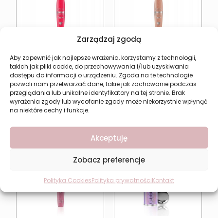
Zarządzaj zgodą
Aby zapewnić jak najlepsze wrażenia, korzystamy z technologii,
Błyszczyk do ust REVERS
Błyszczyk do ust REVERS
takich jak pliki cookie, do przechowywania i/lub uzyskiwania
Shine Diamond Lipgloss
Shine Diamond Lipgloss
dostępu do informacji o urządzeniu. Zgoda na te technologie
4P
5P
pozwoli nam przetwarzać dane, takie jak zachowanie podczas
10,44
zł
10,44
zł
przeglądania lub unikalne identyfikatory na tej stronie. Brak
wyrażenia zgody lub wycofanie zgody może niekorzystnie wpłynąć
Dodaj do koszyka
Dodaj do koszyka
na niektóre cechy i funkcje.
Akceptuję
Zobacz preferencje
Polityka Cookies
Polityka prywatności
Kontakt