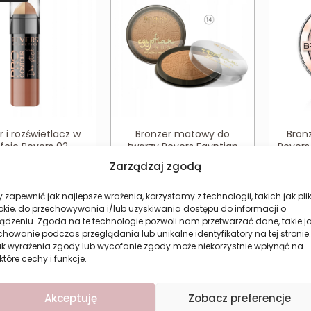
r i rozświetlacz w
Bronzer matowy do
Bron
fcie Revers 02
twarzy Revers Egyptian
Revers
Medium
Sun 14
Zarządzaj zgodą
Pierwotna
Aktualna
9,58
zł
10,67
zł
78
zł
cena
cena
 zapewnić jak najlepsze wrażenia, korzystamy z technologii, takich jak plik
ższa cena w ciągu
okie, do przechowywania i/lub uzyskiwania dostępu do informacji o
wynosiła:
wynosi:
nich 30 dni:
9,58
zł
ądzeniu. Zgoda na te technologie pozwoli nam przetwarzać dane, takie j
12,78 zł.
9,58 zł.
howanie podczas przeglądania lub unikalne identyfikatory na tej stronie.
ak wyrażenia zgody lub wycofanie zgody może niekorzystnie wpłynąć na
aj do koszyka
Dodaj do koszyka
Do
które cechy i funkcje.
Akceptuję
Zobacz preferencje