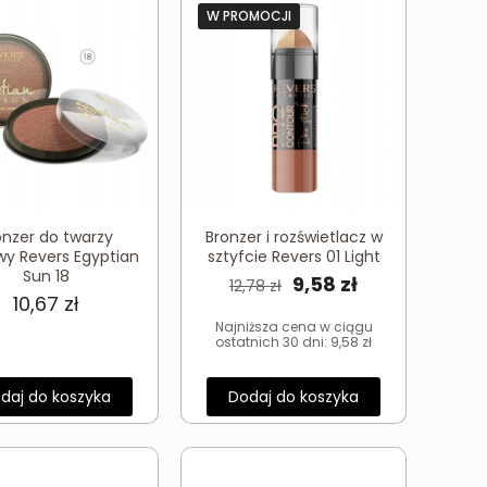
W PROMOCJI
onzer do twarzy
Bronzer i rozświetlacz w
y Revers Egyptian
sztyfcie Revers 01 Light
Sun 18
Pierwotna
Aktualna
9,58
zł
12,78
zł
10,67
zł
cena
cena
Najniższa cena w ciągu
wynosiła:
wynosi:
ostatnich 30 dni:
9,58
zł
12,78 zł.
9,58 zł.
daj do koszyka
Dodaj do koszyka