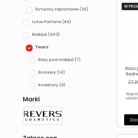
W PRO
Dyfuzory zapachowe
(30)
Lotus Parfums
(64)
Makijaż
(403)
Twarz
Bazy pod makijaż
(7)
Baza 
Bronzery
(14)
Redne
27,
Korektory
(9)
Najni
Podkłady
(27)
Marki
ostatn
Pudry
(30)
Dod
Rozświetlacze
(18)
Róże do policzków
(26)