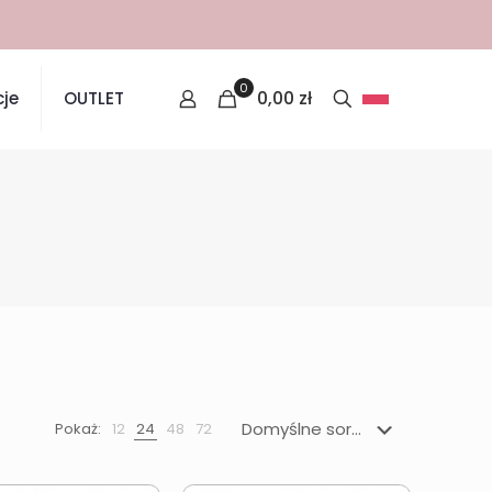
0
0,00
zł
je
OUTLET
Pokaż:
12
24
48
72