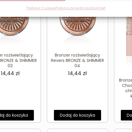
Polityka Cookies
Polityka prywatności
Kontakt
r rozświetlający
Bronzer rozświetlający
BRONZE & SHIMMER
Revers BRONZE & SHIMMER
03
04
14,44
zł
14,44
zł
Bronze
Choc
chł
aj do koszyka
Dodaj do koszyka
Do