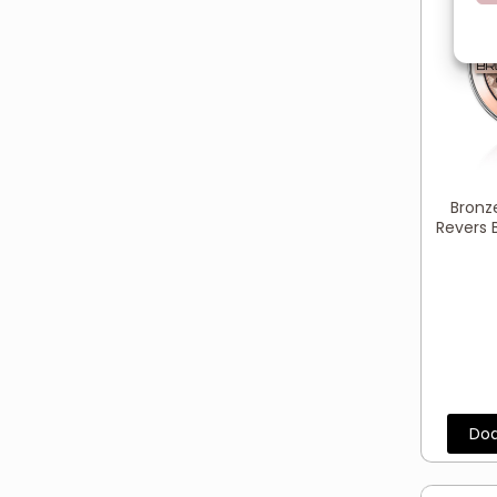
Bronze
Revers 
Dod