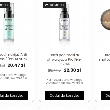
MOCJI
W PROMOCJI
pod makijaż Anti
Baza pod makijaż
Br
ss 30ml REVERS
utrwalająca Pro Fixer
matow
REVERS
Pierwotna
Aktualna
20,47
zł
29
zł
Pierwotna
Aktualna
22,30
zł
29,74
zł
cena
cena
ższa cena w ciągu
cena
cena
wynosiła:
wynosi:
ich 30 dni:
20,47
zł
Najniższa cena w ciągu
wynosiła:
wynosi:
ostatnich 30 dni:
22,30
zł
27,29 zł.
20,47 zł.
29,74 zł.
22,30 zł.
aj do koszyka
Dodaj do koszyka
Do