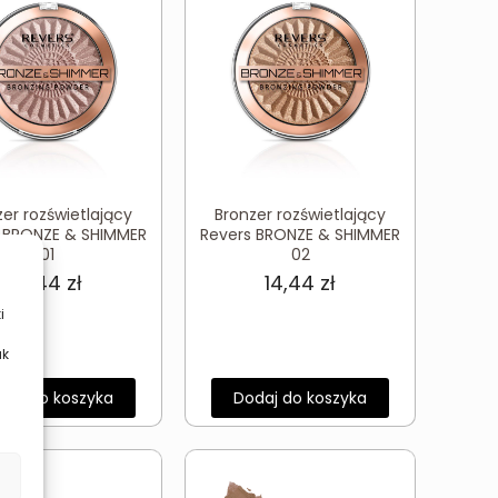
zer rozświetlający
Bronzer rozświetlający
 BRONZE & SHIMMER
Revers BRONZE & SHIMMER
01
02
14,44
zł
14,44
zł
i
ak
daj do koszyka
Dodaj do koszyka