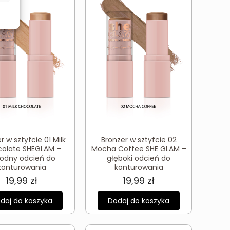
r w sztyfcie 01 Milk
Bronzer w sztyfcie 02
olate SHEGLAM –
Mocha Coffee SHE GLAM –
odny odcień do
głęboki odcień do
konturowania
konturowania
19,99
zł
19,99
zł
daj do koszyka
Dodaj do koszyka