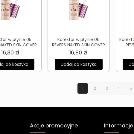
tor w płynie 05
Korektor w płynie 06
Korekto
 NAKED SKIN COVER
REVERS NAKED SKIN COVER
REV
16,80
zł
16,80
zł
aj do koszyka
Dodaj do koszyka
Do
1
2
3
4
5
Akcje promocyjne
Informacje