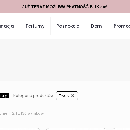
JUŻ TERAZ MOŻLIWA PŁATNOŚĆ BLIKiem!
gnacja
Perfumy
Paznokcie
Dom
Promoc
ltry
Kategorie produktów:
Twarz
anie 1–24 z 136 wyników