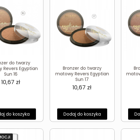
nzer do twarzy
Bronzer do twarzy
Br
 Revers Egyptian
matowy Revers Egyptian
matow
Sun 16
Sun 17
10,67
zł
10,67
zł
aj do koszyka
Dodaj do koszyka
Do
MOCJI