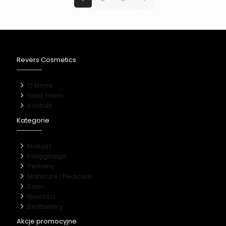
Revers Cosmetics
O firmie
Nasz marki
Kontakt
Kategorie
Makijaż
Pielęgnacja
Perfumy
Manicure i Pedicure
Dom
Nowości
Bestsellery
Akcje promocyjne