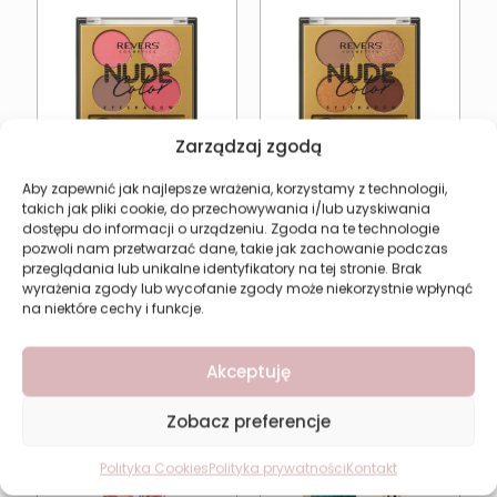
Zarządzaj zgodą
Aby zapewnić jak najlepsze wrażenia, korzystamy z technologii,
takich jak pliki cookie, do przechowywania i/lub uzyskiwania
Cienie do powiek nude
Cienie do powiek
dostępu do informacji o urządzeniu. Zgoda na te technologie
Revers Nude Color 04
Revers Nude Color 02
pozwoli nam przetwarzać dane, takie jak zachowanie podczas
14,49
zł
14,49
zł
przeglądania lub unikalne identyfikatory na tej stronie. Brak
wyrażenia zgody lub wycofanie zgody może niekorzystnie wpłynąć
Dodaj do koszyka
Dodaj do koszyka
na niektóre cechy i funkcje.
Akceptuję
Zobacz preferencje
Polityka Cookies
Polityka prywatności
Kontakt