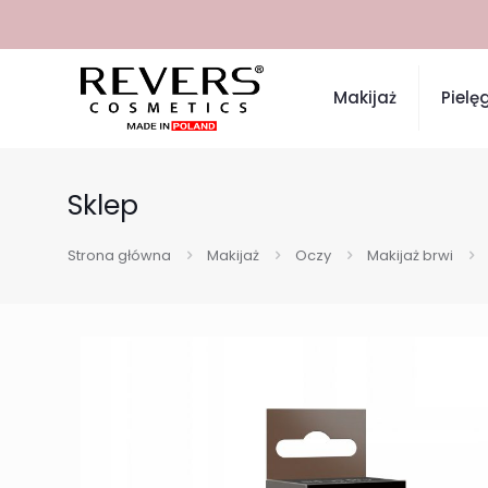
Makijaż
Pielę
Sklep
Strona główna
Makijaż
Oczy
Makijaż brwi