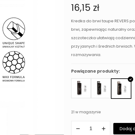
16,15
zł
Kredka do brwi taupe REVERS po
brwi, zapewniając naturalny oraz
szczoteczka ułatwiają codzienną
przy jasnych i średnich brwiach
rozmazywania.
Powiązane produkty:
21 w magazynie
ilość
Dodaj 
Kredka