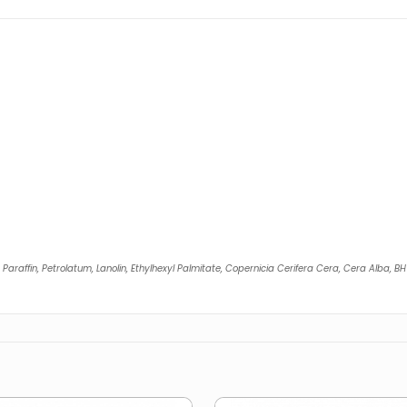
 Paraffin, Petrolatum, Lanolin, Ethylhexyl Palmitate, Copernicia Cerifera Cera, Cera Alba, B