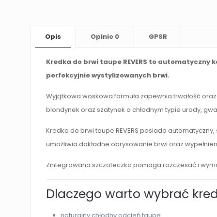
Opis
Opinie
0
GPSR
Kredka do brwi taupe REVERS to automatyczny kos
perfekcyjnie wystylizowanych brwi.
Wyjątkowa woskowa formuła zapewnia trwałość oraz od
blondynek oraz szatynek o chłodnym typie urody, gwar
Kredka do brwi taupe REVERS posiada automatyczny, s
umożliwia dokładne obrysowanie brwi oraz wypełnienie
Zintegrowana szczoteczka pomaga rozczesać i wymode
Dlaczego warto wybrać kred
naturalny chłodny odcień taupe