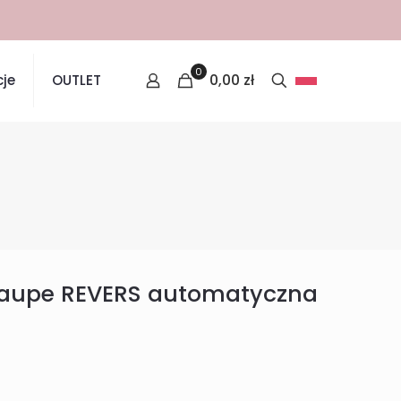
0
0,00
zł
je
OUTLET
 taupe REVERS automatyczna