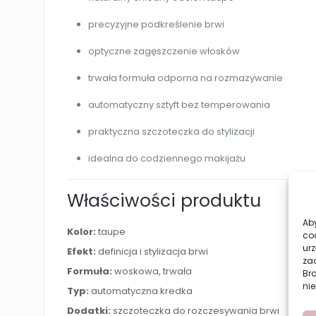
precyzyjne podkreślenie brwi
optyczne zagęszczenie włosków
trwała formuła odporna na rozmazywanie
automatyczny sztyft bez temperowania
praktyczna szczoteczka do stylizacji
idealna do codziennego makijażu
Właściwości produktu
Aby
Kolor:
taupe
co
urz
Efekt:
definicja i stylizacja brwi
zac
Formuła:
woskowa, trwała
Br
nie
Typ:
automatyczna kredka
Dodatki:
szczoteczka do rozczesywania brwi