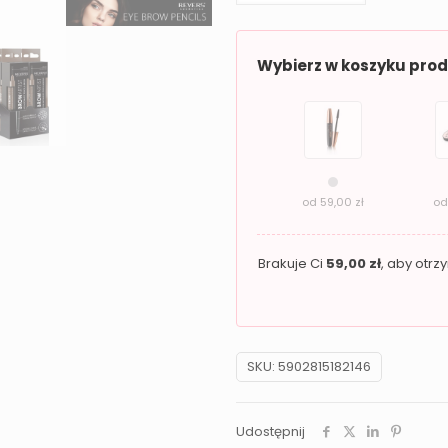
do
brwi
Wybierz w koszyku pro
taupe
REVERS
automatyczna
ze
szczoteczką
od
59,00
zł
o
Brakuje Ci
59,00
zł
, aby otr
SKU:
5902815182146
Udostępnij