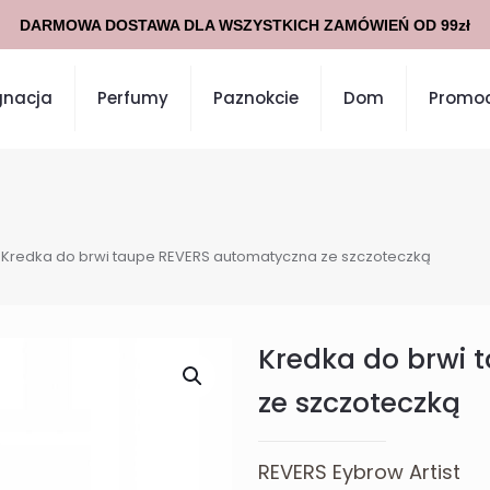
JUŻ TERAZ MOŻLIWA PŁATNOŚĆ BLIKiem!
gnacja
Perfumy
Paznokcie
Dom
Promoc
Kredka do brwi taupe REVERS automatyczna ze szczoteczką
Kredka do brwi
ze szczoteczką
REVERS Eybrow Artist