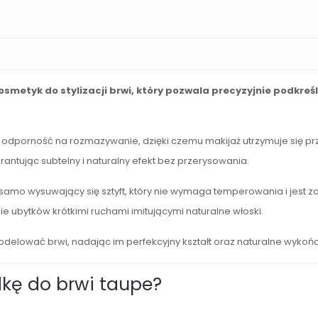
metyk do stylizacji brwi, który pozwala precyzyjnie podkreśli
porność na rozmazywanie, dzięki czemu makijaż utrzymuje się przez
antując subtelny i naturalny efekt bez przerysowania.
amo wysuwający się sztyft, który nie wymaga temperowania i jest za
 ubytków krótkimi ruchami imitującymi naturalne włoski.
lować brwi, nadając im perfekcyjny kształt oraz naturalne wykońc
kę do brwi taupe?