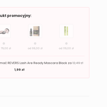
dukt promocyjny:
d
79,00
zł
od
99,00
zł
od
119,00
zł
zymać REVERS Lash Are Ready Mascara Black za
12,49
zł
1,99
zł