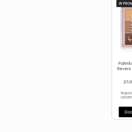
W PRO
Paletk
Revers
27,
Najni
ostatn
Dod