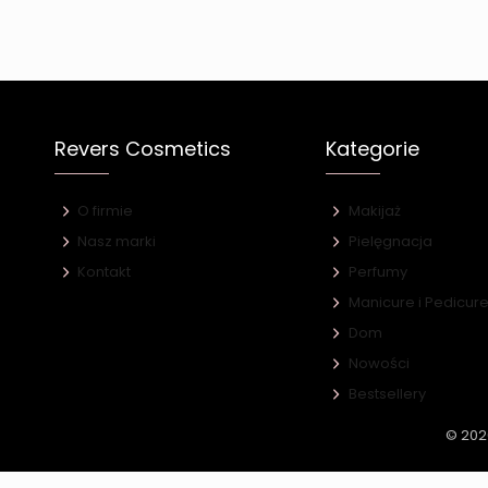
Revers Cosmetics
Kategorie
O firmie
Makijaż
Nasz marki
Pielęgnacja
Kontakt
Perfumy
Manicure i Pedicur
Dom
Nowości
Bestsellery
© 202