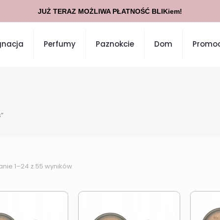
JUŻ TERAZ MOŻLIWA PŁATNOŚĆ BLIKiem!
gnacja
Perfumy
Paznokcie
Dom
Promoc
”
anie 1–24 z 55 wyników