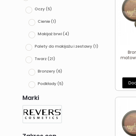
Oczy
(5)
Cienie
(1)
Makijaż brwi
(4)
Palety do makijażu i zestawy
(1)
Bro
matowy
Twarz
(21)
Bronzery
(6)
Dod
Podkłady
(5)
Pudry
(5)
Marki
Rozświetlacze
(4)
Usta
(6)
Pomadki
(6)