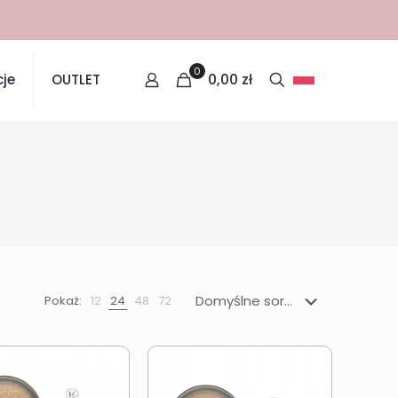
0
0,00
zł
je
OUTLET
Pokaż:
12
24
48
72