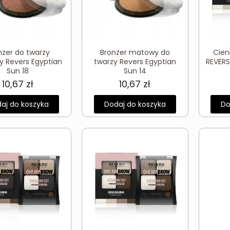
nzer do twarzy
Bronzer matowy do
Cien
 Revers Egyptian
twarzy Revers Egyptian
REVERS
Sun 18
Sun 14
10,67
zł
10,67
zł
aj do koszyka
Dodaj do koszyka
Do