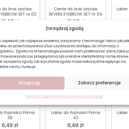
e do brwi zestaw
Cienie do brwi zestaw
Lakier
EYEBROW SET nr 03
REVERS EYEBROW SET nr 04
15,37
zł
15,37
zł
Zarządzaj zgodą
aj do koszyka
Dodaj do koszyka
Do
 zapewnić jak najlepsze wrażenia, korzystamy z technologii, takich jak plik
okie, do przechowywania i/lub uzyskiwania dostępu do informacji o
ądzeniu. Zgoda na te technologie pozwoli nam przetwarzać dane, takie j
howanie podczas przeglądania lub unikalne identyfikatory na tej stronie.
ak wyrażenia zgody lub wycofanie zgody może niekorzystnie wpłynąć na
które cechy i funkcje.
Akceptuję
Zobacz preferencje
Polityka Cookies
Polityka prywatności
Kontakt
do Paznokci Prima
Lakier do Paznokci Prima
Lakier
39
43
6,49
zł
6,49
zł