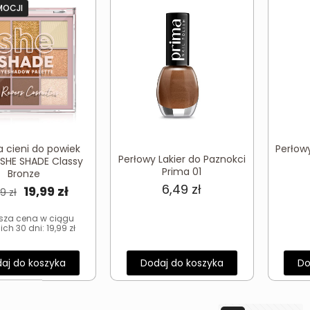
MOCJI
a cieni do powiek
Perłowy
Perłowy Lakier do Paznokci
 SHE SHADE Classy
Prima 01
Bronze
6,49
zł
Pierwotna
Aktualna
19,99
zł
99
zł
cena
cena
ższa cena w ciągu
wynosiła:
wynosi:
ich 30 dni:
19,99
zł
27,99 zł.
19,99 zł.
aj do koszyka
Dodaj do koszyka
Do