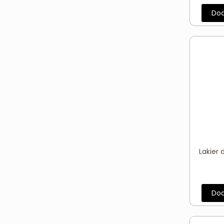
Dod
Lakier 
Dod