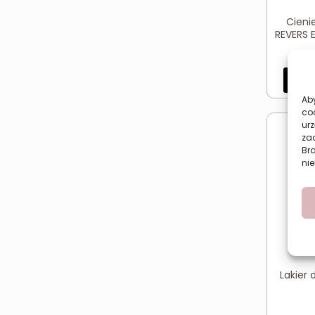
Cieni
REVERS 
Dod
Aby
co
urz
zac
Br
nie
Lakier 