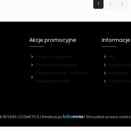
1
2
3
Akcje promocyjne
Informacje
Gratis za Facebook
FAQ
Gratis do zamówienia
Dostawa i p
Odżywka do rzęs -50% przy
Regulamin
e
zakupie tuszu CBD
Polityka co
6 REVERS COSMETICS | Realizacja
| Wszystkie prawa zastr