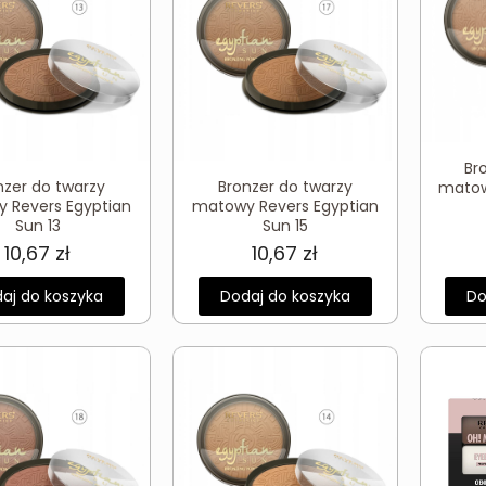
Br
nzer do twarzy
Bronzer do twarzy
matow
 Revers Egyptian
matowy Revers Egyptian
Sun 13
Sun 15
10,67
zł
10,67
zł
aj do koszyka
Dodaj do koszyka
Do