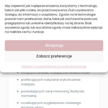
Nałóż puder pędzlem na całą twarz jako
Aby zapewnić jak najlepsze wrażenia, korzystamy z technologii,
ostatni etap makijażu.
takich jak pliki cookie, do przechowywania i/lub uzyskiwania
dostępu do informacji o urządzeniu. Zgoda na te technologie
Aplikuj punktowo w strefie T lub pod oczami
pozwoli nam przetwarzać dane, takie jak zachowanie podczas
dla dodatkowego wygładzenia.
przeglądania lub unikalne identyfikatory na tej stronie. Brak
Produkt możesz stosować również do
wyrażenia zgody lub wycofanie zgody może niekorzystnie wpłynąć
poprawek makijażu w ciągu dnia.
na niektóre cechy i funkcje.
Dla kogo jest ten produkt?
Akceptuję
Puder Revers SHE STAR 05 Almond będzie idealny
Zobacz preferencje
dla osób:
szukających lekkiego pudru matującego
Polityka Cookies
Polityka prywatności
Kontakt
chcących utrwalić makijaż bez efektu maski
preferujących naturalne wykończenie
makijażu
posiadających cerę mieszaną, tłustą lub
normalną
oczekujących wygładzenia i świeżego
wyglądu skóry