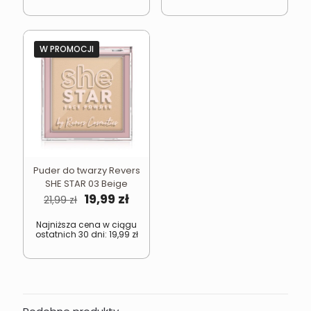
W PROMOCJI
Puder do twarzy Revers
SHE STAR 03 Beige
Pierwotna
Aktualna
19,99
zł
21,99
zł
cena
cena
wynosiła:
wynosi:
Najniższa cena w ciągu
ostatnich 30 dni:
19,99
zł
21,99 zł.
19,99 zł.