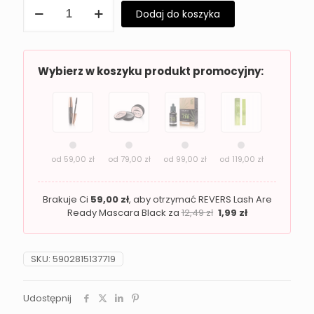
ilość
Dodaj do koszyka
Puder
do
twarzy
Revers
SHE
Wybierz w koszyku produkt promocyjny:
STAR
05
Almond
od
59,00
zł
od
79,00
zł
od
99,00
zł
od
119,00
zł
Brakuje Ci
59,00
zł
, aby otrzymać REVERS Lash Are
Ready Mascara Black za
12,49
zł
1,99
zł
SKU:
5902815137719
Udostępnij