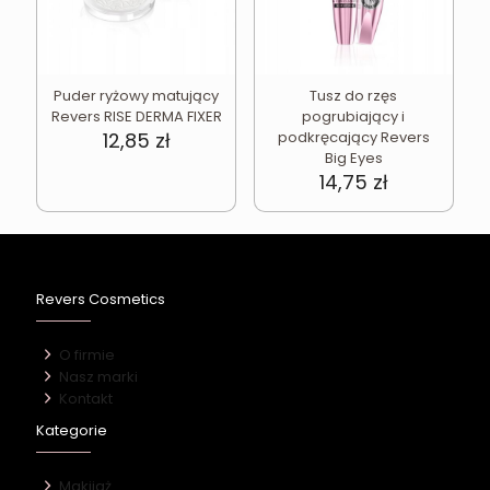
Puder ryżowy matujący
Tusz do rzęs
Revers RISE DERMA FIXER
pogrubiający i
12,85
zł
podkręcający Revers
Big Eyes
14,75
zł
Revers Cosmetics
O firmie
Nasz marki
Kontakt
Kategorie
Makijaż