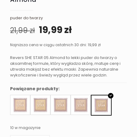
puder do twarzy
Pierwotna
Aktualna
19,99
zł
21,99
zł
cena
cena
wynosiła:
wynosi:
Najniższa cena w ciągu ostatnich 30 dni:
19,99
zł
21,99 zł.
19,99 zł.
Revers SHE STAR 05 Almond to lekki puder do twarzy o
aksamitnej formule, który wygładza skórę, matuje cerę i
utrwala makijaż bez efektu maski. Zapewnia naturalne
wykończenie i świeży wygląd przez wiele godzin.
Powiązane produkty:
10 w magazynie