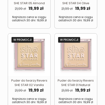
SHE STAR 05 Almond
SHE STAR 04 Olive
Pierwotna
Aktualna
Pierwotna
Aktual
19,99
zł
19,99
zł
21,99
zł
21,99
zł
cena
cena
cena
cena
wynosiła:
wynosi:
wynosiła:
wynosi
Najniższa cena w ciągu
Najniższa cena w ciągu
ostatnich 30 dni:
19,99
zł
ostatnich 30 dni:
19,99
zł
21,99 zł.
19,99 zł.
21,99 zł.
19,99 zł.
W PROMOCJI
W PROMOCJI
Puder do twarzy Revers
Puder do twarzy Revers
SHE STAR 02 Vanilla
SHE STAR 01 Natural
Pierwotna
Aktualna
Pierwotna
Aktual
19,99
zł
19,99
zł
21,99
zł
21,99
zł
cena
cena
cena
cena
wynosiła:
wynosi:
wynosiła:
wynosi
Najniższa cena w ciągu
Najniższa cena w ciągu
ostatnich 30 dni:
19,99
zł
ostatnich 30 dni:
19,99
zł
21,99 zł.
19,99 zł.
21,99 zł.
19,99 zł.