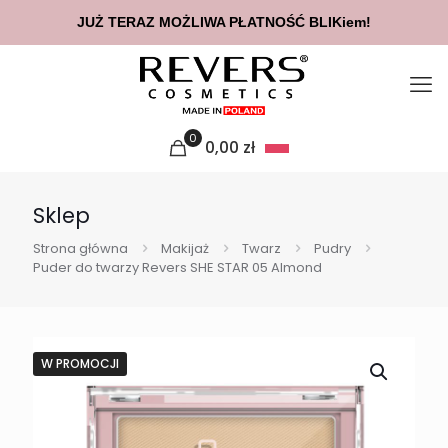
JUŻ TERAZ MOŻLIWA PŁATNOŚĆ BLIKiem!
0
0,00
zł
Sklep
Strona główna
Makijaż
Twarz
Pudry
Puder do twarzy Revers SHE STAR 05 Almond
W PROMOCJI