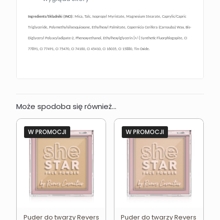
Ingredients/Składniki (INCI):
Mica, Talc, Isopropyl Myristate, Magnesium Stearate, Caprylic/Capric
Triglyceride, Polymethylsilsesquioxane, Ethylhexyl Palmitate, Copernicia Cerifera (Carnauba) Wax, Bis-
Diglyceryl Polyacyladipate-2, Phenoxyethanol, Ethylhexylglycerin [+/-] Synthetic Fluorphlogopite, CI
77891, CI 77491, CI 75470, CI 74160, CI 45410, CI 16035, CI 15880, Tin Oxide.
Może spodoba się również…
W PROMOCJI
W PROMOCJI
Puder do twarzy Revers
Puder do twarzy Revers