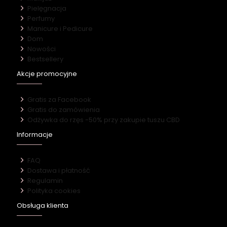
Pielęgnacja
Perfumy
Manicure i Pedicure
Dom
Nowości
Bestsellery
Akcje promocyjne
Gratis za Facebook
Gratis do zamówienia
Odżywka do rzęs -50% przy zakupie tuszu CBD
Informacje
FAQ
Dostawa i płatność
Regulamin
Polityka cookies
Obsługa klienta