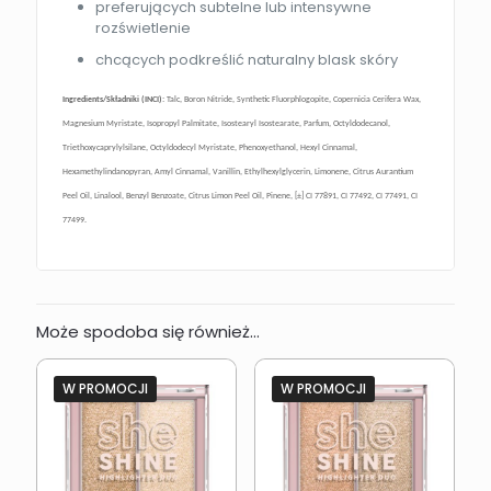
preferujących subtelne lub intensywne
rozświetlenie
chcących podkreślić naturalny blask skóry
Ingredients/Składniki (INCI):
Talc, Boron Nitride, Synthetic Fluorphlogopite, Copernicia Cerifera Wax,
Magnesium Myristate, Isopropyl Palmitate, Isostearyl Isostearate, Parfum, Octyldodecanol,
Triethoxycaprylylsilane, Octyldodecyl Myristate, Phenoxyethanol, Hexyl Cinnamal,
Hexamethylindanopyran, Amyl Cinnamal, Vanillin, Ethylhexylglycerin, Limonene, Citrus Aurantium
Peel Oil, Linalool, Benzyl Benzoate, Citrus Limon Peel Oil, Pinene, [±] CI 77891, CI 77492, CI 77491, CI
77499.
Może spodoba się również…
W PROMOCJI
W PROMOCJI