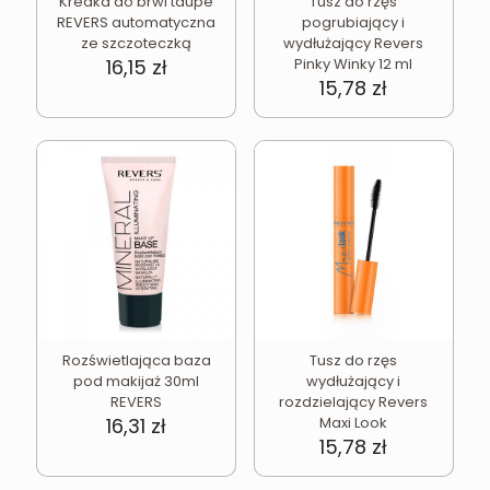
Kredka do brwi taupe
Tusz do rzęs
REVERS automatyczna
pogrubiający i
ze szczoteczką
wydłużający Revers
16,15
zł
Pinky Winky 12 ml
15,78
zł
Rozświetlająca baza
Tusz do rzęs
pod makijaż 30ml
wydłużający i
REVERS
rozdzielający Revers
16,31
zł
Maxi Look
15,78
zł