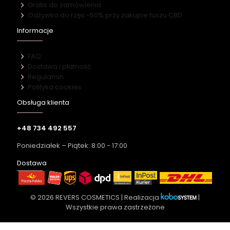
Gratis do zamówienia
Odżywka do rzęs -50% przy zakupie tuszu CBD
Informacje
FAQ
Dostawa i płatność
Regulamin
Polityka cookies
Obsługa klienta
+48 734 492 557
Poniedziałek – Piątek: 8:00 - 17:00
Dostawa
© 2026 REVERS COSMETICS | Realizacja
|
Wszystkie prawa zastrzeżone