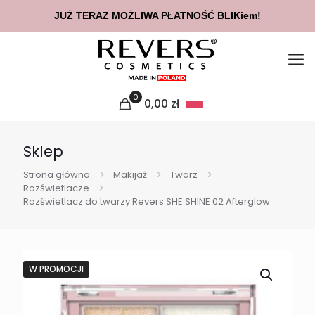
JUŻ TERAZ MOŻLIWA PŁATNOŚĆ BLIKiem!
0
0,00
zł
Sklep
Strona główna
Makijaż
Twarz
Rozświetlacze
Rozświetlacz do twarzy Revers SHE SHINE 02 Afterglow
W PROMOCJI