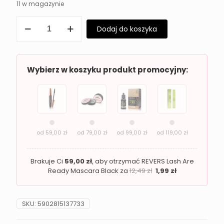
11 w magazynie
ilość
Dodaj do koszyka
Rozświetlacz
do
twarzy
Revers
SHE
Wybierz w koszyku produkt promocyjny:
SHINE
02
Afterglow
od
59,00
zł
od
79,00
zł
od
99,00
zł
od
119,00
zł
Brakuje Ci
59,00
zł
, aby otrzymać REVERS Lash Are
Ready Mascara Black za
12,49
zł
1,99
zł
SKU:
5902815137733