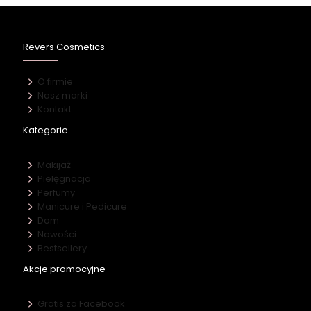
Revers Cosmetics
O firmie
Nasz marki
Kontakt
Kategorie
Makijaż
Pielęgnacja
Perfumy
Manicure i Pedicure
Dom
Nowości
Bestsellery
Akcje promocyjne
Gratis za Facebook