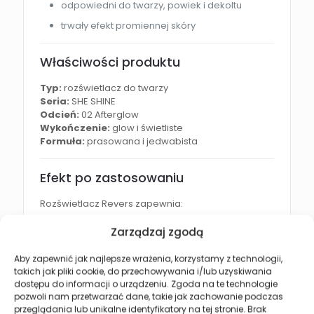
odpowiedni do twarzy, powiek i dekoltu
trwały efekt promiennej skóry
Właściwości produktu
Typ:
rozświetlacz do twarzy
Seria:
SHE SHINE
Odcień:
02 Afterglow
Wykończenie:
glow i świetliste
Formuła:
prasowana i jedwabista
Efekt po zastosowaniu
Rozświetlacz Revers zapewnia:
promienną i świetlistą cerę
Zarządzaj zgodą
efekt tafli na skórze
Aby zapewnić jak najlepsze wrażenia, korzystamy z technologii,
podkreślone kości policzkowe
takich jak pliki cookie, do przechowywania i/lub uzyskiwania
dostępu do informacji o urządzeniu. Zgoda na te technologie
zdrowy i świeży wygląd skóry
pozwoli nam przetwarzać dane, takie jak zachowanie podczas
naturalny lub intensywny efekt glow
przeglądania lub unikalne identyfikatory na tej stronie. Brak