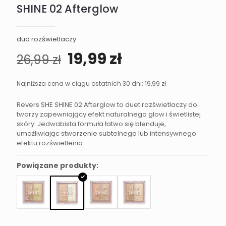
SHINE 02 Afterglow
duo rozświetlaczy
Pierwotna
Aktualna
19,99
zł
26,99
zł
cena
cena
wynosiła:
wynosi:
Najniższa cena w ciągu ostatnich 30 dni:
19,99
zł
26,99 zł.
19,99 zł.
Revers SHE SHINE 02 Afterglow to duet rozświetlaczy do
twarzy zapewniający efekt naturalnego glow i świetlistej
skóry. Jedwabista formuła łatwo się blenduje,
umożliwiając stworzenie subtelnego lub intensywnego
efektu rozświetlenia.
Powiązane produkty: