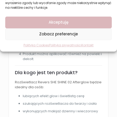
wyrażenia zgody lub wycofanie zgody może niekorzystnie wpłynąć
na niektóre cechy i funkcje.
Jak używać rozświetlacza?
Nałóż rozświetlacz pędzlem lub palcem.
Akceptuję
Aplikuj produkt na kości policzkowe, łuk
brwiowy, nos lub łuk kupidyna.
Zobacz preferencje
Używaj odcieni osobno lub mieszaj je dla
Polityka Cookies
Polityka prywatności
Kontakt
uzyskania wielowymiarowego efektu.
Produkt można aplikować również na powieki i
dekolt.
Dla kogo jest ten produkt?
Rozświetlacz Revers SHE SHINE 02 Afterglow będzie
idealny dla osób:
lubiących efekt glow i świetlistą cerę
szukających rozświetlacza do twarzy i ciała
wykonujących makijaż dzienny i wieczorowy