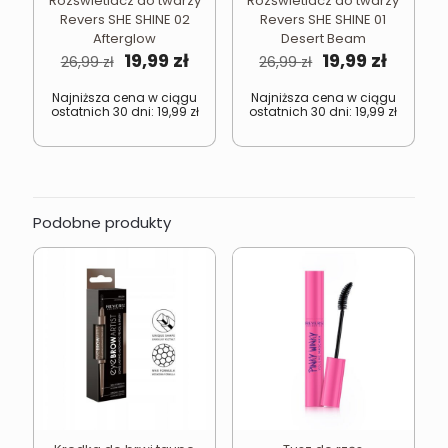
Rozświetlacz do twarzy
Rozświetlacz do twarzy
Revers SHE SHINE 02
Revers SHE SHINE 01
Afterglow
Desert Beam
Pierwotna
Aktualna
Pierwotna
Aktual
19,99
zł
19,99
zł
26,99
zł
26,99
zł
cena
cena
cena
cena
wynosiła:
wynosi:
wynosiła:
wynosi
Najniższa cena w ciągu
Najniższa cena w ciągu
ostatnich 30 dni:
19,99
zł
ostatnich 30 dni:
19,99
zł
26,99 zł.
19,99 zł.
26,99 zł.
19,99 zł
Podobne produkty