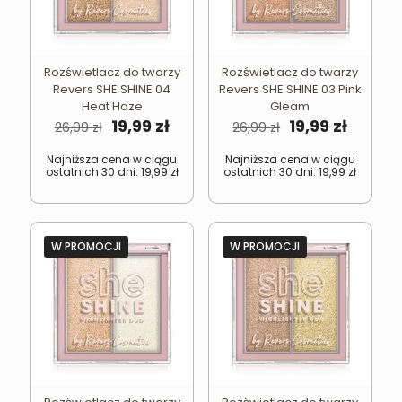
Rozświetlacz do twarzy
Rozświetlacz do twarzy
Revers SHE SHINE 04
Revers SHE SHINE 03 Pink
Heat Haze
Gleam
Pierwotna
Aktualna
Pierwotna
Aktual
19,99
zł
19,99
zł
26,99
zł
26,99
zł
cena
cena
cena
cena
wynosiła:
wynosi:
wynosiła:
wynosi
Najniższa cena w ciągu
Najniższa cena w ciągu
ostatnich 30 dni:
19,99
zł
ostatnich 30 dni:
19,99
zł
26,99 zł.
19,99 zł.
26,99 zł.
19,99 zł
W PROMOCJI
W PROMOCJI