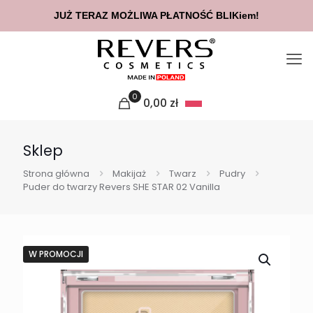
JUŻ TERAZ MOŻLIWA PŁATNOŚĆ BLIKiem!
0
0,00
zł
Sklep
Strona główna
Makijaż
Twarz
Pudry
Puder do twarzy Revers SHE STAR 02 Vanilla
W PROMOCJI