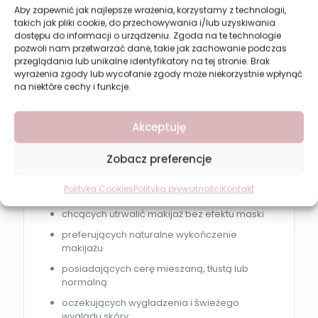
Aby zapewnić jak najlepsze wrażenia, korzystamy z technologii,
Nałóż puder pędzlem na całą twarz jako
takich jak pliki cookie, do przechowywania i/lub uzyskiwania
ostatni etap makijażu.
dostępu do informacji o urządzeniu. Zgoda na te technologie
Aplikuj punktowo w strefie T lub pod oczami
pozwoli nam przetwarzać dane, takie jak zachowanie podczas
dla dodatkowego wygładzenia.
przeglądania lub unikalne identyfikatory na tej stronie. Brak
wyrażenia zgody lub wycofanie zgody może niekorzystnie wpłynąć
Produkt możesz stosować również do
na niektóre cechy i funkcje.
poprawek makijażu w ciągu dnia.
Akceptuję
Dla kogo jest ten produkt?
Puder Revers SHE STAR 02 Vanilla będzie idealny
Zobacz preferencje
dla osób:
Polityka Cookies
Polityka prywatności
Kontakt
szukających lekkiego pudru matującego
chcących utrwalić makijaż bez efektu maski
preferujących naturalne wykończenie
makijażu
posiadających cerę mieszaną, tłustą lub
normalną
oczekujących wygładzenia i świeżego
wyglądu skóry