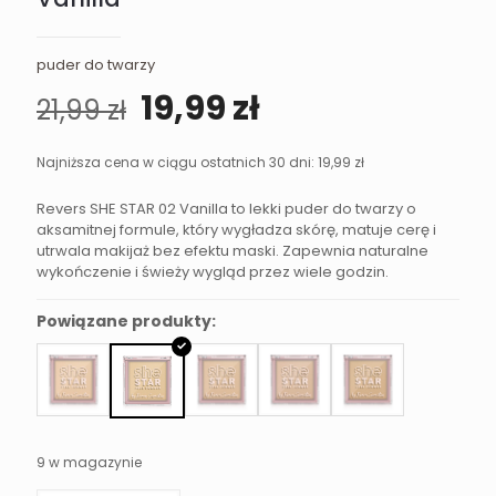
puder do twarzy
Pierwotna
Aktualna
19,99
zł
21,99
zł
cena
cena
wynosiła:
wynosi:
Najniższa cena w ciągu ostatnich 30 dni:
19,99
zł
21,99 zł.
19,99 zł.
Revers SHE STAR 02 Vanilla to lekki puder do twarzy o
aksamitnej formule, który wygładza skórę, matuje cerę i
utrwala makijaż bez efektu maski. Zapewnia naturalne
wykończenie i świeży wygląd przez wiele godzin.
Powiązane produkty:
9 w magazynie