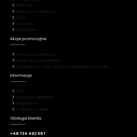
Perfumy
Manicure i Pedicure
Dom
Nowości
Bestsellery
Akcje promocyjne
Gratis za Facebook
Gratis do zamówienia
Odżywka do rzęs -50% przy zakupie tuszu CBD
Informacje
FAQ
Dostawa i płatność
Regulamin
Polityka cookies
Obsługa klienta
+48 734 492 557