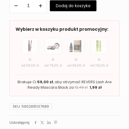
ilość
Dodaj do koszyka
Puder
do
twarzy
Revers
SHE
Wybierz w koszyku produkt promocyjny:
STAR
02
Vanilla
od
59,00
zł
od
79,00
zł
od
99,00
zł
od
119,00
zł
Brakuje Ci
59,00
zł
, aby otrzymać REVERS Lash Are
Ready Mascara Black za
12,49
zł
1,99
zł
SKU:
5902815137689
Udostępnij