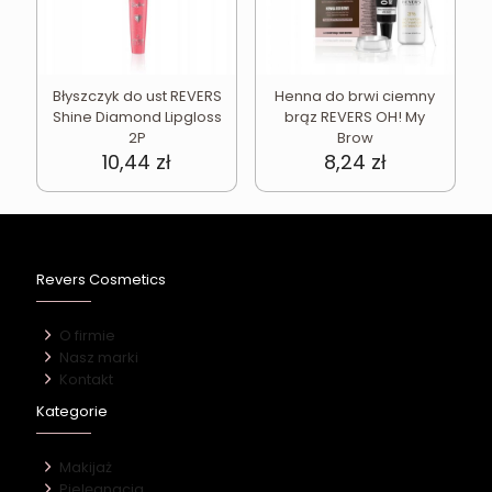
Błyszczyk do ust REVERS
Henna do brwi ciemny
Shine Diamond Lipgloss
brąz REVERS OH! My
2P
Brow
10,44
zł
8,24
zł
Revers Cosmetics
O firmie
Nasz marki
Kontakt
Kategorie
Makijaż
Pielęgnacja