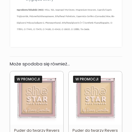
Ingredients/Składniki (INCI):
Mica, Talc, Isopropyl Myristate, Magnesium Stearate, Caprylic/Capric
Triglyceride, Polymethylsilsesquioxane, Ethylhexyl Palmitate, Copernicia Cerifera (Carnauba) Wax, Bis-
Diglyceryl Polyacyladipate-2, Phenoxyethanol, Ethylhexylglycerin [+/-] Synthetic Fluorphlogopite, CI
77891, CI 77491, CI 75470, CI 74160, CI 45410, CI 16035, CI 15880, Tin Oxide.
Może spodoba się również…
W PROMOCJI
W PROMOCJI
Puder do twarzy Revers
Puder do twarzy Revers