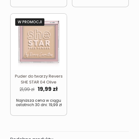
W PROMOCJI
Puder do twarzy Revers
SHE STAR 04 Olive
Pierwotna
Aktualna
19,99
zł
21,99
zł
cena
cena
wynosiła:
wynosi:
Najniższa cena w ciągu
ostatnich 30 dni:
19,99
zł
21,99 zł.
19,99 zł.