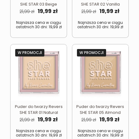
SHE STAR 03 Beige
SHE STAR 02 Vanilla
Pierwotna
Aktualna
Pierwotna
Aktual
19,99
zł
19,99
zł
21,99
zł
21,99
zł
cena
cena
cena
cena
wynosiła:
wynosi:
wynosiła:
wynosi
Najniższa cena w ciągu
Najniższa cena w ciągu
ostatnich 30 dni:
19,99
zł
ostatnich 30 dni:
19,99
zł
21,99 zł.
19,99 zł.
21,99 zł.
19,99 zł.
W PROMOCJI
W PROMOCJI
Puder do twarzy Revers
Puder do twarzy Revers
SHE STAR 01 Natural
SHE STAR 05 Almond
Pierwotna
Aktualna
Pierwotna
Aktual
19,99
zł
19,99
zł
21,99
zł
21,99
zł
cena
cena
cena
cena
wynosiła:
wynosi:
wynosiła:
wynosi
Najniższa cena w ciągu
Najniższa cena w ciągu
ostatnich 30 dni:
19,99
zł
ostatnich 30 dni:
19,99
zł
21,99 zł.
19,99 zł.
21,99 zł.
19,99 zł.