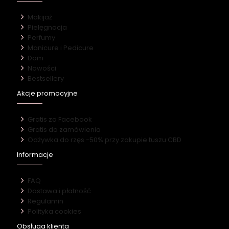
Makijaż
Pielęgnacja
Perfumy
Manicure i Pedicure
Dom
Nowości
Bestsellery
Akcje promocyjne
Gratis za Facebook
Gratis do zamówienia
Odżywka do rzęs -50% przy zakupie tuszu CBD
Informacje
FAQ
Dostawa i płatność
Regulamin
Polityka cookies
Obsługa klienta