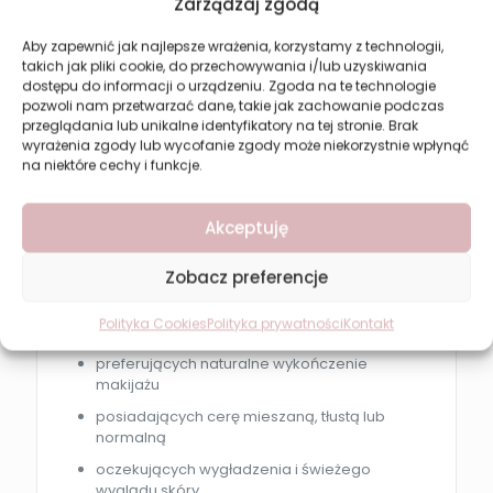
Zarządzaj zgodą
Nałóż puder pędzlem na całą twarz jako
ostatni etap makijażu.
Aby zapewnić jak najlepsze wrażenia, korzystamy z technologii,
takich jak pliki cookie, do przechowywania i/lub uzyskiwania
Aplikuj punktowo w strefie T lub pod oczami
dostępu do informacji o urządzeniu. Zgoda na te technologie
dla dodatkowego wygładzenia.
pozwoli nam przetwarzać dane, takie jak zachowanie podczas
Produkt możesz stosować również do
przeglądania lub unikalne identyfikatory na tej stronie. Brak
poprawek makijażu w ciągu dnia.
wyrażenia zgody lub wycofanie zgody może niekorzystnie wpłynąć
na niektóre cechy i funkcje.
Dla kogo jest ten produkt?
Akceptuję
Puder Revers SHE STAR 03 Beige będzie idealny dla
osób:
Zobacz preferencje
szukających lekkiego pudru matującego
Polityka Cookies
Polityka prywatności
Kontakt
chcących utrwalić makijaż bez efektu maski
preferujących naturalne wykończenie
makijażu
posiadających cerę mieszaną, tłustą lub
normalną
oczekujących wygładzenia i świeżego
wyglądu skóry