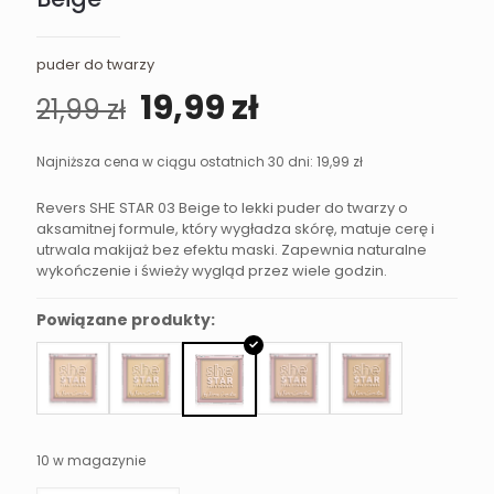
puder do twarzy
Pierwotna
Aktualna
19,99
zł
21,99
zł
cena
cena
wynosiła:
wynosi:
Najniższa cena w ciągu ostatnich 30 dni:
19,99
zł
21,99 zł.
19,99 zł.
Revers SHE STAR 03 Beige to lekki puder do twarzy o
aksamitnej formule, który wygładza skórę, matuje cerę i
utrwala makijaż bez efektu maski. Zapewnia naturalne
wykończenie i świeży wygląd przez wiele godzin.
Powiązane produkty:
10 w magazynie