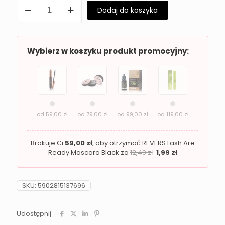
ilość
Dodaj do koszyka
Puder
do
twarzy
Revers
SHE
Wybierz w koszyku produkt promocyjny:
STAR
03
Beige
od
59,00
zł
od
79,00
zł
od
99,00
zł
od
119,00
zł
Brakuje Ci
59,00
zł
, aby otrzymać REVERS Lash Are
Ready Mascara Black za
12,49
zł
1,99
zł
SKU:
5902815137696
Udostępnij