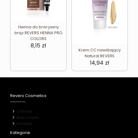
Henna do brwi jasny
brąz REVERS HENNA PRO
COLORS
8,15
zł
Krem CC nawilżający
Natural REVERS
14,94
zł
Revers Cosmetics
O firmie
Nasz marki
Kontakt
Kategorie