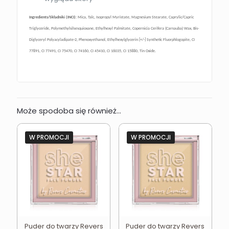
Ingredients/Składniki (INCI):
Mica, Talc, Isopropyl Myristate, Magnesium Stearate, Caprylic/Capric
Triglyceride, Polymethylsilsesquioxane, Ethylhexyl Palmitate, Copernicia Cerifera (Carnauba) Wax, Bis-
Diglyceryl Polyacyladipate-2, Phenoxyethanol, Ethylhexylglycerin [+/-] Synthetic Fluorphlogopite, CI
77891, CI 77491, CI 75470, CI 74160, CI 45410, CI 16035, CI 15880, Tin Oxide.
Może spodoba się również…
W PROMOCJI
W PROMOCJI
Puder do twarzy Revers
Puder do twarzy Revers