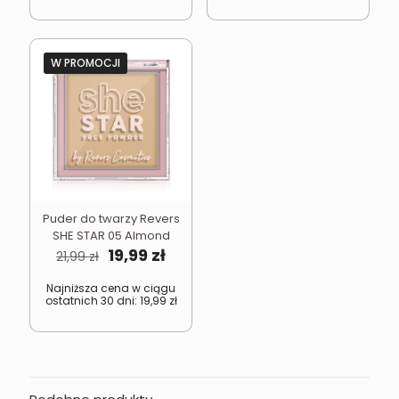
W PROMOCJI
Puder do twarzy Revers
SHE STAR 05 Almond
Pierwotna
Aktualna
19,99
zł
21,99
zł
cena
cena
wynosiła:
wynosi:
Najniższa cena w ciągu
ostatnich 30 dni:
19,99
zł
21,99 zł.
19,99 zł.