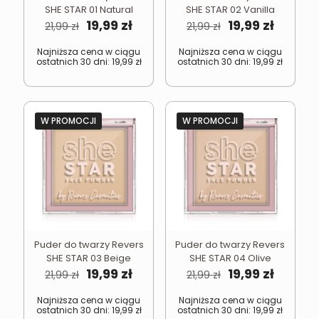
SHE STAR 01 Natural
SHE STAR 02 Vanilla
Pierwotna
Aktualna
Pierwotna
Aktual
19,99
zł
19,99
zł
21,99
zł
21,99
zł
cena
cena
cena
cena
wynosiła:
wynosi:
wynosiła:
wynosi
Najniższa cena w ciągu
Najniższa cena w ciągu
ostatnich 30 dni:
19,99
zł
ostatnich 30 dni:
19,99
zł
21,99 zł.
19,99 zł.
21,99 zł.
19,99 zł.
W PROMOCJI
W PROMOCJI
Puder do twarzy Revers
Puder do twarzy Revers
SHE STAR 03 Beige
SHE STAR 04 Olive
Pierwotna
Aktualna
Pierwotna
Aktual
19,99
zł
19,99
zł
21,99
zł
21,99
zł
cena
cena
cena
cena
wynosiła:
wynosi:
wynosiła:
wynosi
Najniższa cena w ciągu
Najniższa cena w ciągu
ostatnich 30 dni:
19,99
zł
ostatnich 30 dni:
19,99
zł
21,99 zł.
19,99 zł.
21,99 zł.
19,99 zł.