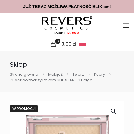
JUŻ TERAZ MOŻLIWA PŁATNOŚĆ BLIKiem!
0
0,00
zł
Sklep
Strona główna
Makijaż
Twarz
Pudry
Puder do twarzy Revers SHE STAR 03 Beige
W PROMOCJI