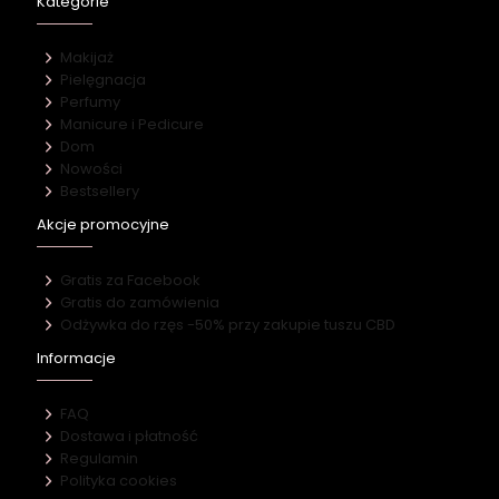
Kategorie
Makijaż
Pielęgnacja
Perfumy
Manicure i Pedicure
Dom
Nowości
Bestsellery
Akcje promocyjne
Gratis za Facebook
Gratis do zamówienia
Odżywka do rzęs -50% przy zakupie tuszu CBD
Informacje
FAQ
Dostawa i płatność
Regulamin
Polityka cookies