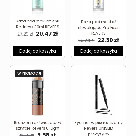
Baza pod makijaż Anti
Baza pod makijaż
Redness 30ml REVERS
utrwalająca Pro Fixer
Pierwotna
Aktualna
20,47
zł
REVERS
27,29
zł
cena
cena
Pierwotna
Aktua
22,30
zł
29,74
zł
wynosiła:
wynosi:
cena
cena
27,29 zł.
20,47 zł.
wynosiła:
wynosi
Dodaj do koszyka
Dodaj do koszyka
29,74 zł.
22,30 z
W PROMOCJI
Bronzer i rozświetlacz w
Eyeliner w pisaku czarny
sztyfcie Revers 01 Light
Revers UNISLIM
Pierwotna
Aktualna
9,58
zł
precyzyjny
12,78
zł