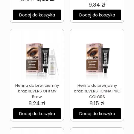
cena
cena
9,34
zł
wynosiła:
wynosi:
Dodaj do koszyka
12,78 zł.
9,58 zł.
Dodaj do koszyka
Henna do brwi ciemny
Henna do brwi jasny
brąz REVERS OH! My
brąz REVERS HENNA PRO
Brow
COLORS
8,24
zł
8,15
zł
Dodaj do koszyka
Dodaj do koszyka