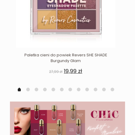
Paletka cieni do powiek Revers SHE SHADE
Burgundy Glam
Pierwotna
Aktualna
19,99
zł
27,99
zł
cena
cena
wynosiła:
wynosi:
27,99 zł.
19,99 zł.