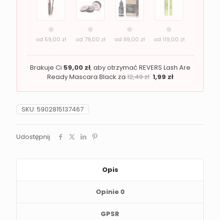
03
od
59,00
zł
od
79,00
zł
od
99,00
zł
od
119,00
zł
Brakuje Ci
59,00
zł
, aby otrzymać REVERS Lash Are
Ready Mascara Black za
12,49
zł
1,99
zł
SKU:
5902815137467
Udostępnij
Opis
Opinie
0
GPSR