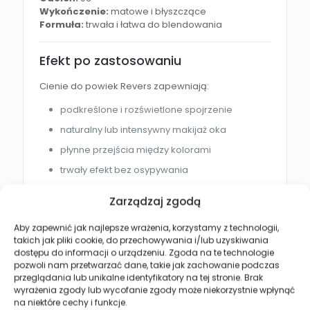
Wykończenie:
matowe i błyszczące
Formuła:
trwała i łatwa do blendowania
Efekt po zastosowaniu
Cienie do powiek Revers zapewniają:
podkreślone i rozświetlone spojrzenie
naturalny lub intensywny makijaż oka
płynne przejścia między kolorami
trwały efekt bez osypywania
eleganckie wykończenie makijażu
Zarządzaj zgodą
Jak używać cieni do powiek?
Aby zapewnić jak najlepsze wrażenia, korzystamy z technologii,
takich jak pliki cookie, do przechowywania i/lub uzyskiwania
Jasne odcienie nałóż na całą powiekę jako
dostępu do informacji o urządzeniu. Zgoda na te technologie
bazę.
pozwoli nam przetwarzać dane, takie jak zachowanie podczas
przeglądania lub unikalne identyfikatory na tej stronie. Brak
Ciemniejsze kolory aplikuj w załamaniu
wyrażenia zgody lub wycofanie zgody może niekorzystnie wpłynąć
powieki oraz zewnętrznym kąciku oka.
na niektóre cechy i funkcje.