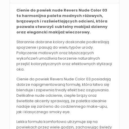
Cienie do powiek nude Revers Nude Color 03
to harmonijna paleta modnych różowych,
brązowych i rozświetlających odcieni, która
pozwala stworzyć subtelny makijaż dzienny
oraz elegancki makijaż wieczorowy.
Starannie dobrane kolory doskonale podkreślają
spojrzenie i pasują do wielu typów urody.
Połączenie matowych oraz błyszczących
wykończeń umożliwia tworzenie naturalnych
przejść kolorystycznych oraz efektownych stylizacji
oka.
Cienie do powiek Revers Nude Color 03 posiadają
dobrze napigmentowaną formułę, która łatwo się
blenduje i zapewnia trwały efekt bez osypywania.
Delikatne nude odcienie, ciepłe brązy oraz
świetliste akcenty sprawiają, że paletka idealnie
nadaje się zarówno do codziennego make-upu,
jak i klasycznego smoky eye.
Lekka formuła komfortowo utrzymuje się na
powiekach przez wiele godzin, zachowując świeży