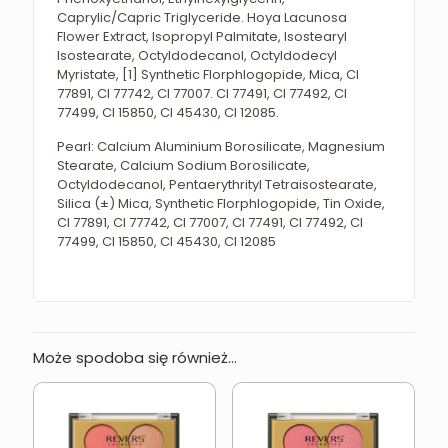
Caprylic/Capric Triglyceride. Hoya Lacunosa
Flower Extract, Isopropyl Palmitate, Isostearyl
Isostearate, Octyldodecanol, Octyldodecyl
Myristate, [1] Synthetic Florphlogopide, Mica, CI
77891, CI 77742, CI 77007. CI 77491, CI 77492, CI
77499, CI 15850, CI 45430, CI 12085.
Pearl: Calcium Aluminium Borosilicate, Magnesium
Stearate, Calcium Sodium Borosilicate,
Octyldodecanol, Pentaerythrityl Tetraisostearate,
Silica (±) Mica, Synthetic Florphlogopide, Tin Oxide,
CI 77891, CI 77742, CI 77007, CI 77491, CI 77492, CI
77499, CI 15850, CI 45430, CI 12085
Może spodoba się również…