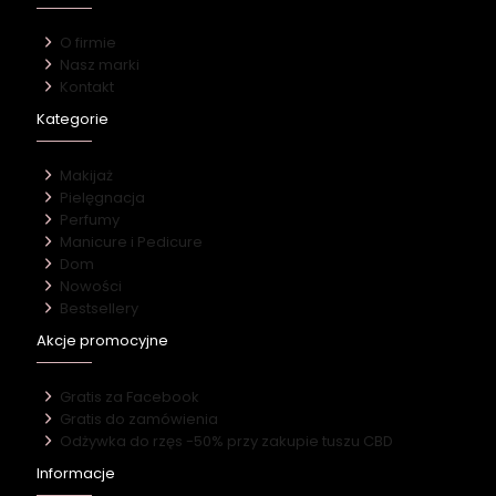
O firmie
Nasz marki
Kontakt
Kategorie
Makijaż
Pielęgnacja
Perfumy
Manicure i Pedicure
Dom
Nowości
Bestsellery
Akcje promocyjne
Gratis za Facebook
Gratis do zamówienia
Odżywka do rzęs -50% przy zakupie tuszu CBD
Informacje