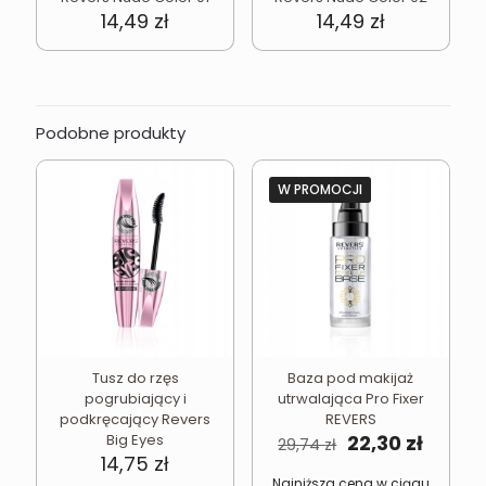
14,49
zł
14,49
zł
Podobne produkty
W PROMOCJI
Tusz do rzęs
Baza pod makijaż
pogrubiający i
utrwalająca Pro Fixer
podkręcający Revers
REVERS
Pierwotna
Aktual
Big Eyes
22,30
zł
29,74
zł
cena
cena
14,75
zł
wynosiła:
wynosi
Najniższa cena w ciągu