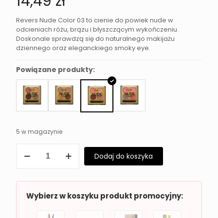
14,49
zł
Revers Nude Color 03 to cienie do powiek nude w
odcieniach różu, brązu i błyszczącym wykończeniu.
Doskonale sprawdzą się do naturalnego makijażu
dziennego oraz eleganckiego smoky eye.
Powiązane produkty:
5 w magazynie
ilość
Dodaj do koszyka
Cienie
do
powiek
nude
Revers
Wybierz w koszyku produkt promocyjny:
Nude
Color