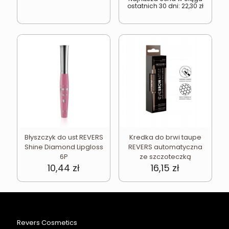
ostatnich 30 dni:
22,30
zł
29,74 zł.
22,30 z
Błyszczyk do ust REVERS
Kredka do brwi taupe
Shine Diamond Lipgloss
REVERS automatyczna
6P
ze szczoteczką
10,44
zł
16,15
zł
Revers Cosmetics