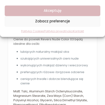
Błyszczące cienie nakładaj na środek powieki
dla efektu glow.
Akceptuję
Blenduj kolory pędzlem dla uzyskania
naturalnych przejść.
Zobacz preferencje
Dla kogo jest ten produkt?
Polityka Cookies
Polityka prywatności
Kontakt
Cienie do powiek Revers Nude Color 03 będą
idealne dla osób:
lubiących naturalny makijaż oka
szukających uniwersalnych cieni nude
wykonujących makijaż dzienny i wieczorowy
preferujących różowe i brązowe odcienie
ceniących trwałe i dobrze blendujące się
cienie
Matt: Talc, Aluminum Starch Octenylsuccinate,
Magnesium Stearate, Zea Mays (Corn) Starch,
Polyvinyl Alcohol, Glycerin, Silica Dimethyl Silylate,
Phenoxyethanol, Ethylhexylglycerin,