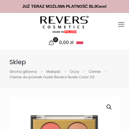
JUŻ TERAZ MOŻLIWA PŁATNOŚĆ BLIKiem!
0
0,00
zł
Sklep
Strona główna
Makijaż
Oczy
Cienie
Cienie do powiek nude Revers Nude Color 03