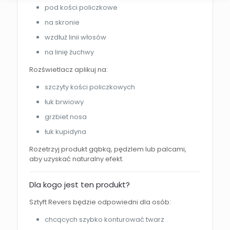
pod kości policzkowe
na skronie
wzdłuż linii włosów
na linię żuchwy
Rozświetlacz aplikuj na:
szczyty kości policzkowych
łuk brwiowy
grzbiet nosa
łuk kupidyna
Rozetrzyj produkt gąbką, pędzlem lub palcami,
aby uzyskać naturalny efekt.
Dla kogo jest ten produkt?
Sztyft Revers będzie odpowiedni dla osób:
chcących szybko konturować twarz