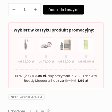
ilość
Dodaj do koszyka
Bronzer
i
rozświetlacz
w
sztyfcie
Wybierz w koszyku produkt promocyjny:
Revers
01
Light
od
59,00
zł
od
79,00
zł
od
99,00
zł
od
119,00
zł
Brakuje Ci
59,00
zł
, aby otrzymać REVERS Lash Are
Ready Mascara Black za
12,49
zł
1,99
zł
SKU:
5902815174851
Udostępnij