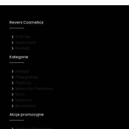
Revers Cosmetics
O firmie
Nasz marki
Kontakt
Kategorie
Makijaż
Pielęgnacja
Perfumy
Manicure i Pedicure
Dom
Nowości
Bestsellery
Akcje promocyjne
Gratis za Facebook