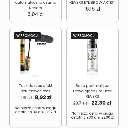
automatyczna czarna
REVERS EYE BROW ARTIST
Revers
16,15
zł
6,04
zł
W PROMOCJI
W PROMOCJI
Tusz do rzęs efekt
Baza pod makijaż
sztucznych rzęs
utrwalająca Pro Fixer
Pierwotna
Aktualna
8,92
zł
REVERS
11,89
zł
cena
cena
Pierwotna
Aktual
22,30
zł
29,74
zł
wynosiła:
wynosi:
cena
cena
Najniższa cena w ciągu
ostatnich 30 dni:
8,92
zł
11,89 zł.
8,92 zł.
wynosiła:
wynosi
Najniższa cena w ciągu
ostatnich 30 dni:
22,30
zł
29,74 zł.
22,30 z