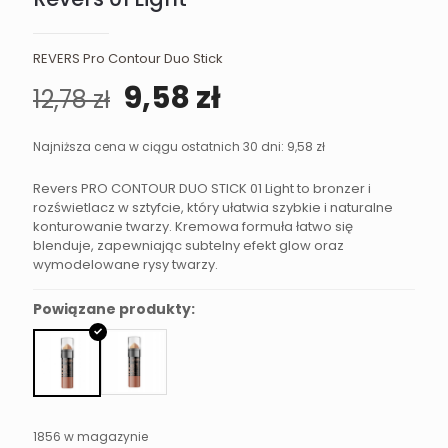
REVERS Pro Contour Duo Stick
Pierwotna
Aktualna
9,58
zł
12,78
zł
cena
cena
wynosiła:
wynosi:
Najniższa cena w ciągu ostatnich 30 dni:
9,58
zł
12,78 zł.
9,58 zł.
Revers PRO CONTOUR DUO STICK 01 Light to bronzer i
rozświetlacz w sztyfcie, który ułatwia szybkie i naturalne
konturowanie twarzy. Kremowa formuła łatwo się
blenduje, zapewniając subtelny efekt glow oraz
wymodelowane rysy twarzy.
Powiązane produkty:
1856 w magazynie