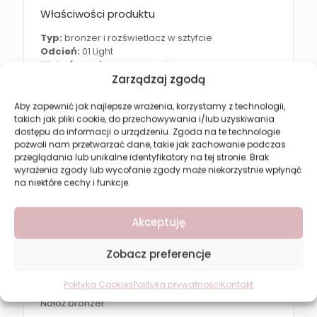
Właściwości produktu
Typ:
bronzer i rozświetlacz w sztyfcie
Odcień:
01 Light
Wykończenie:
naturalne glow
Formuła:
kremowa i łatwa do blendowania
Zarządzaj zgodą
Aby zapewnić jak najlepsze wrażenia, korzystamy z technologii,
Efekt po zastosowaniu
takich jak pliki cookie, do przechowywania i/lub uzyskiwania
dostępu do informacji o urządzeniu. Zgoda na te technologie
Sztyft Revers zapewnia:
pozwoli nam przetwarzać dane, takie jak zachowanie podczas
przeglądania lub unikalne identyfikatory na tej stronie. Brak
wymodelowaną twarz
wyrażenia zgody lub wycofanie zgody może niekorzystnie wpłynąć
podkreślone kości policzkowe
na niektóre cechy i funkcje.
naturalny efekt opalenizny
Akceptuję
rozświetloną i świeżą cerę
subtelny efekt glow
Zobacz preferencje
Jak używać?
Polityka Cookies
Polityka prywatności
Kontakt
Nałóż bronzer: