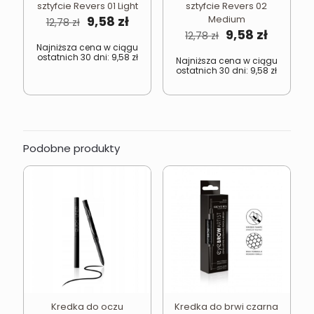
sztyfcie Revers 01 Light
sztyfcie Revers 02
Pierwotna
Aktualna
9,58
zł
Medium
12,78
zł
cena
cena
Pierwotna
Aktual
9,58
zł
12,78
zł
wynosiła:
wynosi:
cena
cena
Najniższa cena w ciągu
ostatnich 30 dni:
9,58
zł
12,78 zł.
9,58 zł.
wynosiła:
wynosi:
Najniższa cena w ciągu
ostatnich 30 dni:
9,58
zł
12,78 zł.
9,58 zł.
Podobne produkty
Kredka do oczu
Kredka do brwi czarna