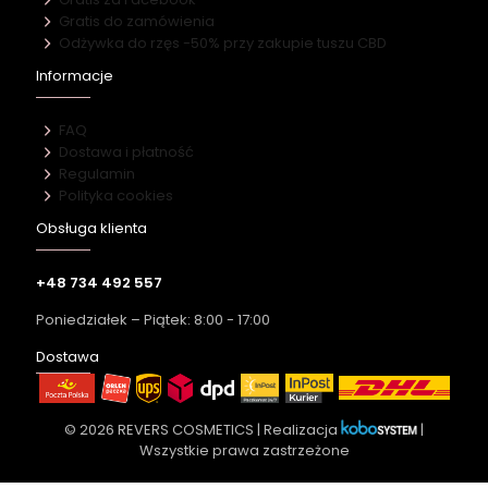
Gratis do zamówienia
Odżywka do rzęs -50% przy zakupie tuszu CBD
Informacje
FAQ
Dostawa i płatność
Regulamin
Polityka cookies
Obsługa klienta
+48 734 492 557
Poniedziałek – Piątek: 8:00 - 17:00
Dostawa
© 2026 REVERS COSMETICS | Realizacja
|
Wszystkie prawa zastrzeżone