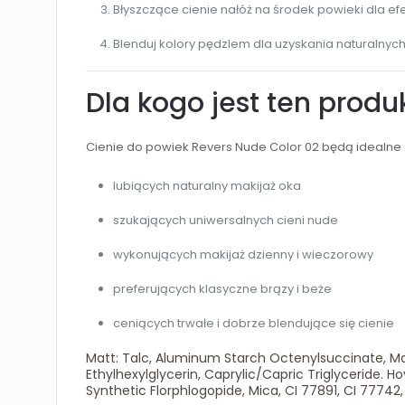
Błyszczące cienie nałóż na środek powieki dla efe
Blenduj kolory pędzlem dla uzyskania naturalnych
Dla kogo jest ten produ
Cienie do powiek Revers Nude Color 02 będą idealne 
lubiących naturalny makijaż oka
szukających uniwersalnych cieni nude
wykonujących makijaż dzienny i wieczorowy
preferujących klasyczne brązy i beże
ceniących trwałe i dobrze blendujące się cienie
Matt: Talc, Aluminum Starch Octenylsuccinate, Magn
Ethylhexylglycerin, Caprylic/Capric Triglyceride. H
Synthetic Florphlogopide, Mica, CI 77891, CI 77742,