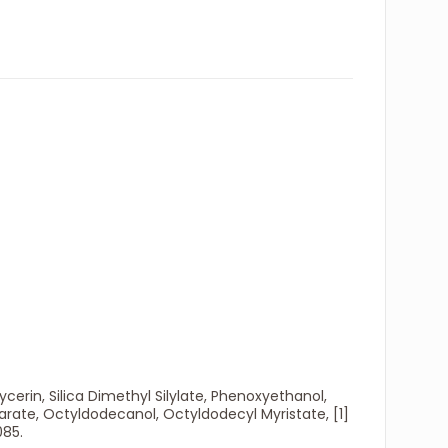
erin, Silica Dimethyl Silylate, Phenoxyethanol,
earate, Octyldodecanol, Octyldodecyl Myristate, [1]
085.