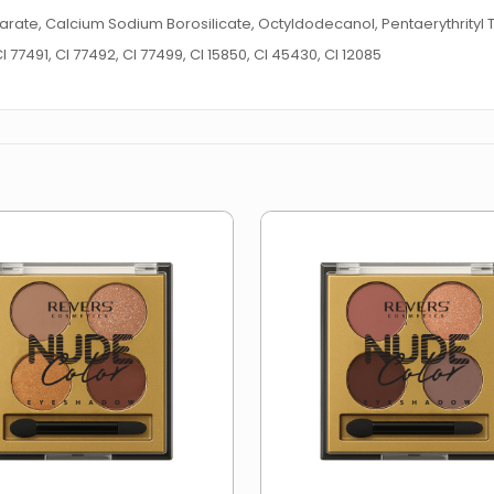
ate, Calcium Sodium Borosilicate, Octyldodecanol, Pentaerythrityl Tet
I 77491, CI 77492, CI 77499, CI 15850, CI 45430, CI 12085