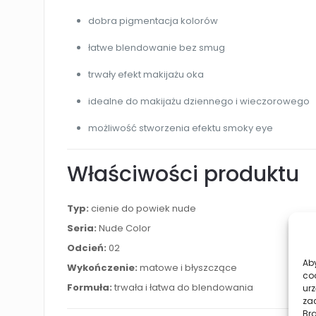
dobra pigmentacja kolorów
łatwe blendowanie bez smug
trwały efekt makijażu oka
idealne do makijażu dziennego i wieczorowego
możliwość stworzenia efektu smoky eye
Właściwości produktu
Typ:
cienie do powiek nude
Seria:
Nude Color
Odcień:
02
Aby
Wykończenie:
matowe i błyszczące
co
Formuła:
trwała i łatwa do blendowania
urz
zac
Br