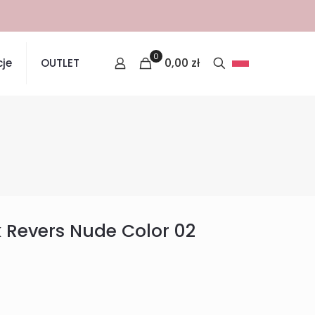
0
0,00
zł
je
OUTLET
 Revers Nude Color 02