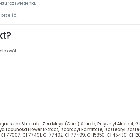
ktu rozświetlenia.
 przejść.
kt?
dla osób:
esium Stearate, Zea Mays (Corn) Starch, Polyvinyl Alcohol, Glyc
oya Lacunosa Flower Extract, Isopropyl Palmitate, Isostearyl Isost
 CI 77007. CI 77491, CI 77492, CI 77499, CI 15850, CI 45430, CI 12