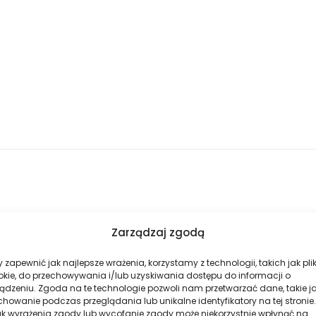
Zarządzaj zgodą
 zapewnić jak najlepsze wrażenia, korzystamy z technologii, takich jak plik
okie, do przechowywania i/lub uzyskiwania dostępu do informacji o
ądzeniu. Zgoda na te technologie pozwoli nam przetwarzać dane, takie j
howanie podczas przeglądania lub unikalne identyfikatory na tej stronie.
ak wyrażenia zgody lub wycofanie zgody może niekorzystnie wpłynąć na