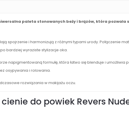
niwersalna paleta stonowanych beży i brązów, która pozwala s
ają spojrzenie i harmonizują z różnymi typami urody. Połączenie 
 bardziej wyraziste stylizacje oka.
ze napigmentowaną formułę, która łatwo się blenduje i umożliwia p
bez osypywania i rolowania.
adczasowe rozwiązania w makijażu oczu.
cienie do powiek Revers Nude