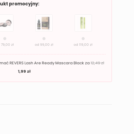
dukt promocyjny:
d
79,00
zł
od
99,00
zł
od
119,00
zł
zymać REVERS Lash Are Ready Mascara Black za
12,49
zł
1,99
zł