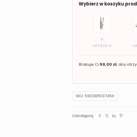
Wybierz w koszyku pro
Revers
Nude
Color
02
od
59,00
zł
o
Brakuje Ci
59,00
zł
, aby otr
SKU:
5902815137450
Udostępnij