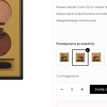
Revers Nude Color 02 to cienie 
błyszczące wykończenia umożliw
eleganckiego smoky eye.
Powiązane produkty:
7 w magazynie
ilość
Dodaj 
Cienie
do
powiek