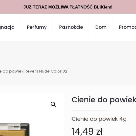
JUŻ TERAZ MOŻLIWA PŁATNOŚĆ BLIKiem!
gnacja
Perfumy
Paznokcie
Dom
Promoc
e do powiek Revers Nude Color 02
Cienie do powiek
Cienie do powiek 4g
14,49
zł