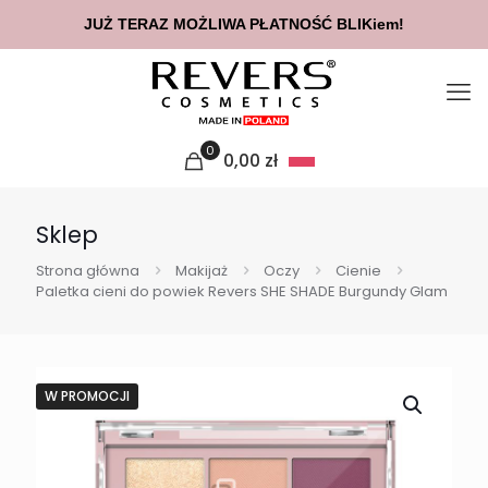
JUŻ TERAZ MOŻLIWA PŁATNOŚĆ BLIKiem!
0
0,00
zł
Sklep
Strona główna
Makijaż
Oczy
Cienie
Paletka cieni do powiek Revers SHE SHADE Burgundy Glam
W PROMOCJI