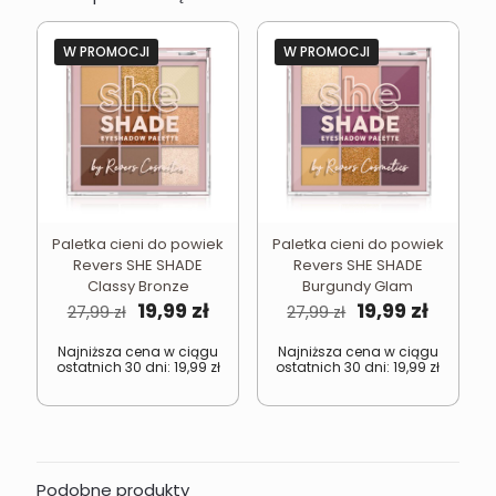
W PROMOCJI
W PROMOCJI
Paletka cieni do powiek
Paletka cieni do powiek
Revers SHE SHADE
Revers SHE SHADE
Classy Bronze
Burgundy Glam
Pierwotna
Aktualna
Pierwotna
Aktual
19,99
zł
19,99
zł
27,99
zł
27,99
zł
cena
cena
cena
cena
wynosiła:
wynosi:
wynosiła:
wynosi
Najniższa cena w ciągu
Najniższa cena w ciągu
ostatnich 30 dni:
19,99
zł
ostatnich 30 dni:
19,99
zł
27,99 zł.
19,99 zł.
27,99 zł.
19,99 zł
Podobne produkty