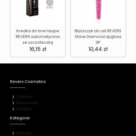
Kredka do brwi taupe
Błyszczyk do ust REVERS
REVERS automatyczna
Shine Diamond Lipgloss
ze szczoteczką
3P
16,15
zł
10,44
zł
Revers Cosmetics
O firmie
Nasz marki
Kontakt
Kategorie
Makijaż