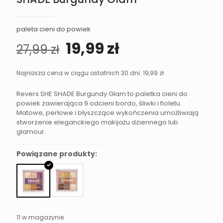
paleta cieni do powiek
Pierwotna
Aktualna
19,99
zł
27,99
zł
cena
cena
wynosiła:
wynosi:
Najniższa cena w ciągu ostatnich 30 dni:
19,99
zł
27,99 zł.
19,99 zł.
Revers SHE SHADE Burgundy Glam to paletka cieni do
powiek zawierająca 9 odcieni bordo, śliwki i fioletu.
Matowe, perłowe i błyszczące wykończenia umożliwiają
stworzenie eleganckiego makijażu dziennego lub
glamour.
Powiązane produkty:
11 w magazynie