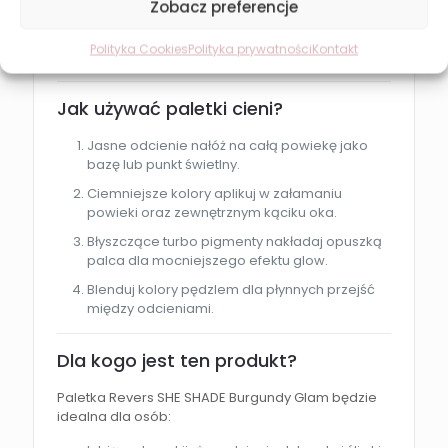
Zobacz preferencje
trwały makijaż bez osypywania
Polityka Cookies
Polityka prywatności
Kontakt
naturalne lub intensywne wykończenie
Jak używać paletki cieni?
Jasne odcienie nałóż na całą powiekę jako
bazę lub punkt świetlny.
Ciemniejsze kolory aplikuj w załamaniu
powieki oraz zewnętrznym kąciku oka.
Błyszczące turbo pigmenty nakładaj opuszką
palca dla mocniejszego efektu glow.
Blenduj kolory pędzlem dla płynnych przejść
między odcieniami.
Dla kogo jest ten produkt?
Paletka Revers SHE SHADE Burgundy Glam będzie
idealna dla osób: