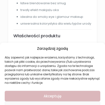
łatwe blendowanie bez smug
trwały efekt makijażu oka
idealna do smoky eye i glamour makeup
uniwersalna kolorystyka dla wielu typów urody
Właściwości produktu
Typ:
paletka cieni do powiek
Zarządzaj zgodą
Seria:
SHE SHADE
Wariant:
Burgundy Glam
Aby zapewnić jak najlepsze wrażenia, korzystamy z technologii,
Ilość kolorów:
9
takich jak pliki cookie, do przechowywania i/lub uzyskiwania
Wykończenie:
matowe, perłowe i błyszczące
dostępu do informacji o urządzeniu. Zgoda na te technologie
pozwoli nam przetwarzać dane, takie jak zachowanie podczas
Efekt po zastosowaniu
przeglądania lub unikalne identyfikatory na tej stronie. Brak
wyrażenia zgody lub wycofanie zgody może niekorzystnie wpłynąć
na niektóre cechy i funkcje.
Paletka cieni Revers zapewnia:
głębokie i podkreślone spojrzenie
Akceptuję
wielowymiarowy efekt na powiece
elegancki makijaż glamour