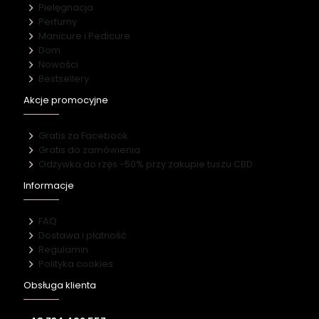
Pielęgnacja
Perfumy
Manicure i Pedicure
Dom
Nowości
Bestsellery
Akcje promocyjne
Gratis za Facebook
Gratis do zamówienia
Odżywka do rzęs -50% przy zakupie tuszu CBD
Informacje
FAQ
Dostawa i płatność
Regulamin
Polityka cookies
Obsługa klienta