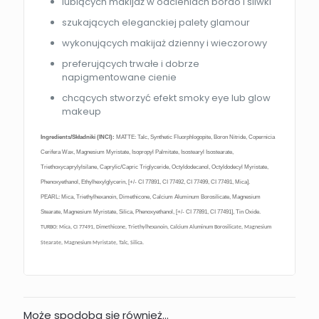
lubiących makijaż w odcieniach bordo i śliwki
szukających eleganckiej palety glamour
wykonujących makijaż dzienny i wieczorowy
preferujących trwałe i dobrze
napigmentowane cienie
chcących stworzyć efekt smoky eye lub glow
makeup
Ingredients/Składniki (INCI):
MATTE: Talc, Synthetic Fluorphlogopite, Boron Nitride, Copernicia
Cerifera Wax, Magnesium Myristate, Isopropyl Palmitate, Isostearyl Isostearate,
Triethoxycaprylylsilane, Caprylic/Capric Triglyceride, Octyldodecanol, Octyldodecyl Myristate,
Phenoxyethanol, Ethylhexylglycerin, [+/- CI 77891, CI 77492, CI 77499, CI 77491, Mica].
PEARL: Mica, Triethylhexanoin, Dimethicone, Calcium Aluminum Borosilicate, Magnesium
Stearate, Magnesium Myristate, Silica, Phenoxyethanol, [+/- CI 77891, CI 77491], Tin Oxide.
TURBO: Mica, CI 77491, Dimethicone, Triethylhexanoin, Calcium Aluminum Borosilicate, Magnesium
Stearate, Magnesium Myristate, Talc, Silica.
Może spodoba się również…