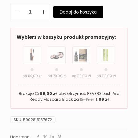
ilość
Dodaj do koszyka
Paletka
cieni
do
powiek
Revers
Wybierz w koszyku produkt promocyjny:
SHE
SHADE
Burgundy
Glam
od
59,00
zł
od
79,00
zł
od
99,00
zł
od
119,00
zł
Brakuje Ci
59,00
zł
, aby otrzymać REVERS Lash Are
Ready Mascara Black za
12,49
zł
1,99
zł
SKU:
5902815137672
Udostępnij