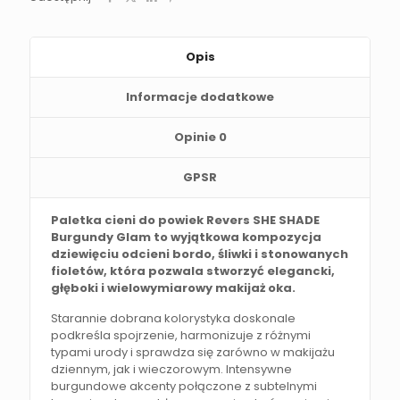
Opis
Informacje dodatkowe
Opinie
0
GPSR
Paletka cieni do powiek Revers SHE SHADE
Burgundy Glam to wyjątkowa kompozycja
dziewięciu odcieni bordo, śliwki i stonowanych
fioletów, która pozwala stworzyć elegancki,
głęboki i wielowymiarowy makijaż oka.
Starannie dobrana kolorystyka doskonale
podkreśla spojrzenie, harmonizuje z różnymi
typami urody i sprawdza się zarówno w makijażu
dziennym, jak i wieczorowym. Intensywne
burgundowe akcenty połączone z subtelnymi