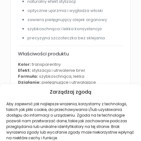
naturalny efekt stylizacji
optycznie ujarzmia i wygładza włoski
zawiera pielęgnujący olejek arganowy
szybkoschnąca i lekka konsystencja
precyzyjna szczoteczka bez sklejania
Właściwości produktu
Kolor:
transparentny
Efekt:
stylizacja i utrwalenie brwi
Formuła:
szybkoschnąca, lekka
Działanie:
pielęgnujące i utrwalające
Składnik aktywny:
olejek arganowy
Zarządzaj zgodą
Efekt po zastosowaniu
Aby zapewnić jak najlepsze wrażenia, korzystamy z technologii,
takich jak pliki cookie, do przechowywania i/lub uzyskiwania
Transparentny żel do stylizacji brwi REVERS OH! MY
dostępu do informacji o urządzeniu. Zgoda na te technologie
BROW zapewnia:
pozwoli nam przetwarzać dane, takie jak zachowanie podczas
przeglądania lub unikalne identyfikatory na tej stronie. Brak
naturalnie podkreślone brwi
wyrażenia zgody lub wycofanie zgody może niekorzystnie wpłynąć
na niektóre cechy i funkcje.
trwały efekt stylizacji