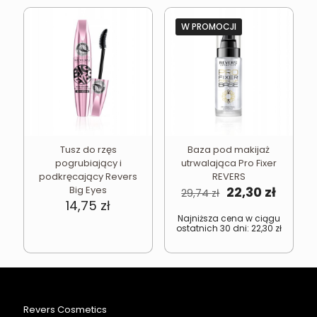
W PROMOCJI
Tusz do rzęs
Baza pod makijaż
pogrubiający i
utrwalająca Pro Fixer
podkręcający Revers
REVERS
Pierwotna
Aktual
Big Eyes
22,30
zł
29,74
zł
cena
cena
14,75
zł
wynosiła:
wynosi
Najniższa cena w ciągu
ostatnich 30 dni:
22,30
zł
29,74 zł.
22,30 z
Revers Cosmetics