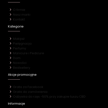
O firmie
Nasz marki
Kontakt
Kategorie
Makijaż
Pielęgnacja
Perfumy
Manicure i Pedicure
Dom
Nowości
Bestsellery
Akcje promocyjne
Gratis za Facebook
Gratis do zamówienia
Odżywka do rzęs -50% przy zakupie tuszu CBD
Informacje