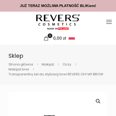
JUŻ TERAZ MOŻLIWA PŁATNOŚĆ BLIKiem!
0
0,00
zł
Sklep
Strona główna
Makijaż
Oczy
Makijaż brwi
Transparentny żel do stylizacji brwi REVERS OH! MY BROW