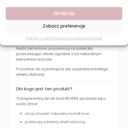
perfekcyjny kształt włosków
Akceptuję
brak efektu sklejania
zadbane i odżywione brwi
Zobacz preferencje
Polityka Cookies
Polityka prywatności
Kontakt
Jak używać?
Nałóż żel na brwi za pomocą szczoteczki,
przeczesując włoski zgodnie z ich naturalnym
kierunkiem wzrostu.
Pozostaw do wyschnięcia dla uzyskania trwałego
efektu stylizacji.
Dla kogo jest ten produkt?
Transparentny żel do brwi REVERS sprawdzi się u
osób, które:
chcą utrwalić naturalny kształt brwi
preferują subtelny efekt stylizacji