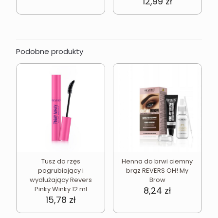
12,99
zł
Podobne produkty
Tusz do rzęs
Henna do brwi ciemny
pogrubiający i
brąz REVERS OH! My
wydłużający Revers
Brow
Pinky Winky 12 ml
8,24
zł
15,78
zł