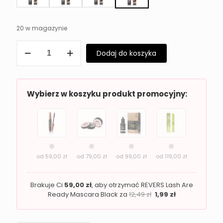
20 w magazynie
ilość
Dodaj do koszyka
Transparentny
żel
do
stylizacji
brwi
Wybierz w koszyku produkt promocyjny:
REVERS
OH!
MY
BROW
od
59,00
zł
od
79,00
zł
od
99,00
zł
od
119,00
zł
Brakuje Ci
59,00
zł
, aby otrzymać REVERS Lash Are
Ready Mascara Black za
12,49
zł
1,99
zł