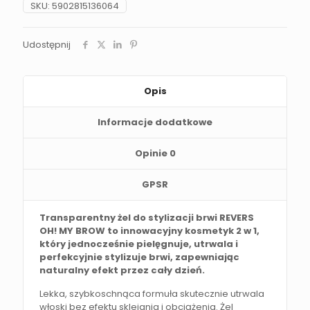
SKU:
5902815136064
Udostępnij
Opis
Informacje dodatkowe
Opinie
0
GPSR
Transparentny żel do stylizacji brwi REVERS
OH! MY BROW to innowacyjny kosmetyk 2 w 1,
który jednocześnie pielęgnuje, utrwala i
perfekcyjnie stylizuje brwi, zapewniając
naturalny efekt przez cały dzień.
Lekka, szybkoschnąca formuła skutecznie utrwala
włoski bez efektu sklejania i obciążenia. Żel