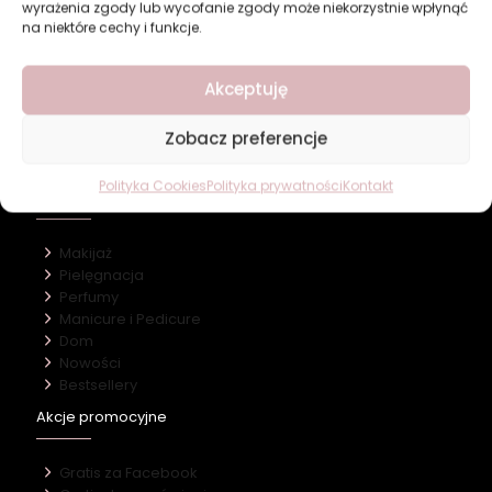
wyrażenia zgody lub wycofanie zgody może niekorzystnie wpłynąć
na niektóre cechy i funkcje.
Revers Cosmetics
Akceptuję
O firmie
Zobacz preferencje
Nasz marki
Kontakt
Polityka Cookies
Polityka prywatności
Kontakt
Kategorie
Makijaż
Pielęgnacja
Perfumy
Manicure i Pedicure
Dom
Nowości
Bestsellery
Akcje promocyjne
Gratis za Facebook