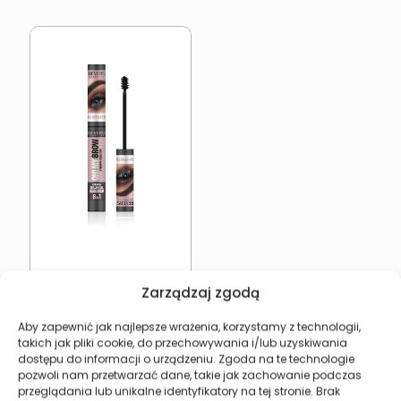
Transparentny żel do
Zarządzaj zgodą
stylizacji brwi REVERS
OH! MY BROW
12,99
zł
Aby zapewnić jak najlepsze wrażenia, korzystamy z technologii,
takich jak pliki cookie, do przechowywania i/lub uzyskiwania
dostępu do informacji o urządzeniu. Zgoda na te technologie
Dodaj do koszyka
pozwoli nam przetwarzać dane, takie jak zachowanie podczas
przeglądania lub unikalne identyfikatory na tej stronie. Brak