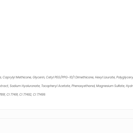
e, Caprylyl Methicone, Glycerin, Cetyl PEG/PPG-10/1 Dimethicone, Hexyl Laurate, Polyglyce
Extract, Sodium Hyaluronate, Tocopheryl Acetate, Phenoxyethanol, Magnesium Sulfate, Hydrog
1, CI 77491, CI 77492, CI 77499.