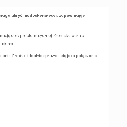
pomaga ukryć niedoskonałości, zapewniając
ęgnację cery problematycznej. Krem skutecznie
romienną.
enie. Produkt idealnie sprawdzi się jako połączenie