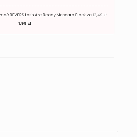
zymać REVERS Lash Are Ready Mascara Black za
12,49
zł
1,99
zł