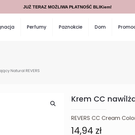
JUŻ TERAZ MOŻLIWA PŁATNOŚĆ BLIKiem!
gnacja
Perfumy
Paznokcie
Dom
Promoc
jący Natural REVERS
Krem CC nawilża
REVERS CC Cream Color
14,94
zł