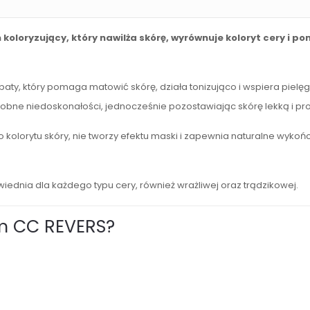
 koloryzujący, który nawilża skórę, wyrównuje koloryt cery i 
baty, który pomaga matowić skórę, działa tonizująco i wspiera piel
drobne niedoskonałości, jednocześnie pozostawiając skórę lekką i p
olorytu skóry, nie tworzy efektu maski i zapewnia naturalne wykończ
iednia dla każdego typu cery, również wrażliwej oraz trądzikowej.
m CC REVERS?