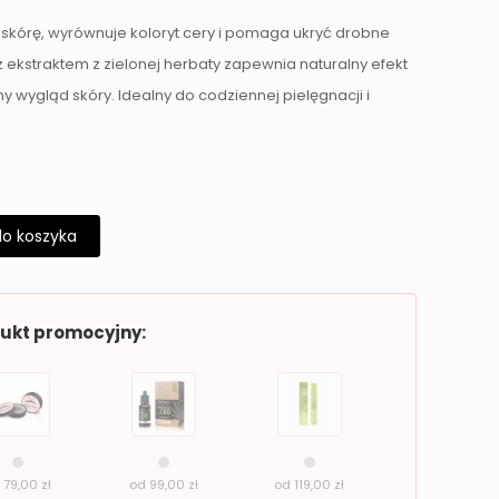
 skórę, wyrównuje koloryt cery i pomaga ukryć drobne
z ekstraktem z zielonej herbaty zapewnia naturalny efekt
y wygląd skóry. Idealny do codziennej pielęgnacji i
do koszyka
dukt promocyjny:
d
79,00
zł
od
99,00
zł
od
119,00
zł