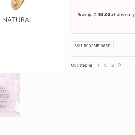
Brakuje Ci
59,00
zł
, aby otr
SKU:
5902815198611
Udostępnij