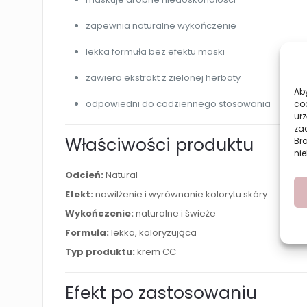
zapewnia naturalne wykończenie
lekka formuła bez efektu maski
zawiera ekstrakt z zielonej herbaty
Aby
odpowiedni do codziennego stosowania
co
urz
zac
Właściwości produktu
Br
nie
Odcień:
Natural
Efekt:
nawilżenie i wyrównanie kolorytu skóry
Wykończenie:
naturalne i świeże
Formuła:
lekka, koloryzująca
Typ produktu:
krem CC
Efekt po zastosowaniu