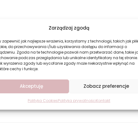
Zarządzaj zgodą
 zapewnić jak najlepsze wrażenia, korzystamy z technologii, takich jak plik
okie, do przechowywania i/lub uzyskiwania dostępu do informacji o
ądzeniu. Zgoda na te technologie pozwoli nam przetwarzać dane, takie j
howanie podczas przeglądania lub unikalne identyfikatory na tej stronie.
ak wyrażenia zgody lub wycofanie zgody może niekorzystnie wpłynąć na
które cechy i funkcje.
Akceptuję
Zobacz preferencje
Polityka Cookies
Polityka prywatności
Kontakt