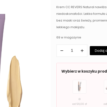
Krem CC REVERS Natural nawilża
niedoskonałości. Lekka formuła 
bez maski oraz świeży, promienn
lekkiego makijażu.
69 w magazynie
ilość
Dodaj 
Krem
CC
nawilżający
Wybierz w koszyku pro
Natural
REVERS
od
59,00
zł
o