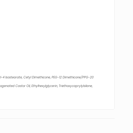
ryl-4 Isostearate, Cetyl Dimethicone, PEG-12 Dimethicone/PPG-20
enated Castor Oil, Ethylhexylglycerin, Triethoxycaprylylsilane,