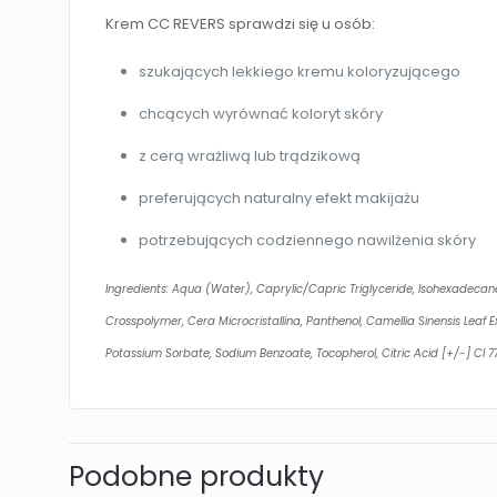
Krem CC REVERS sprawdzi się u osób:
szukających lekkiego kremu koloryzującego
chcących wyrównać koloryt skóry
z cerą wrażliwą lub trądzikową
preferujących naturalny efekt makijażu
potrzebujących codziennego nawilżenia skóry
Ingredients: Aqua (Water), Caprylic/Capric Triglyceride, Isohexadecan
Crosspolymer, Cera Microcristallina, Panthenol, Camellia Sinensis Leaf 
Potassium Sorbate, Sodium Benzoate, Tocopherol, Citric Acid [+/-] CI 7789
Podobne produkty