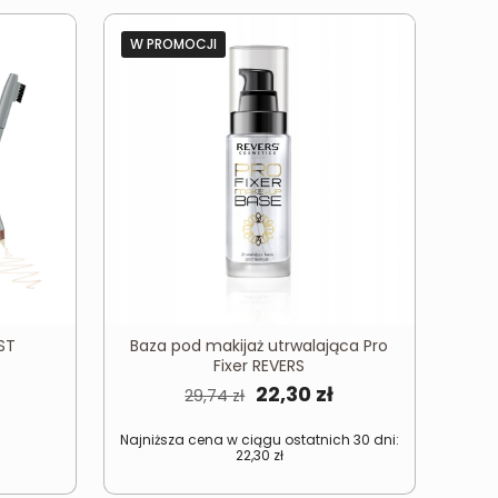
W PROMOCJI
ST
Baza pod makijaż utrwalająca Pro
Fixer REVERS
Pierwotna
Aktualna
22,30
zł
29,74
zł
cena
cena
Najniższa cena w ciągu ostatnich 30 dni:
wynosiła:
wynosi:
22,30
zł
29,74 zł.
22,30 zł.