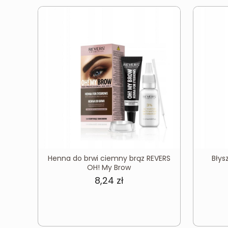
Henna do brwi ciemny brąz REVERS
Błys
OH! My Brow
8,24
zł