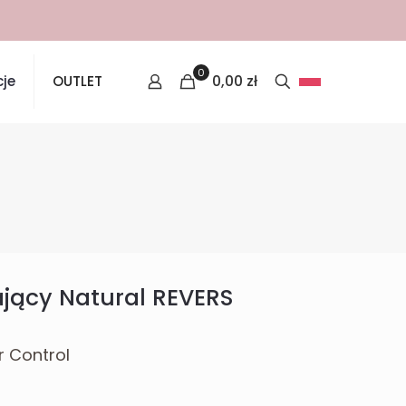
0
0,00
zł
je
OUTLET
jący Natural REVERS
 Control