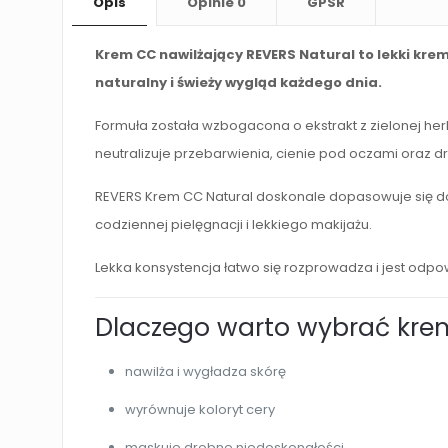
Opis
Opinie
0
GPSR
Krem CC nawilżający REVERS Natural to lekki krem
naturalny i świeży wygląd każdego dnia.
Formuła została wzbogacona o ekstrakt z zielonej her
neutralizuje przebarwienia, cienie pod oczami oraz 
REVERS Krem CC Natural doskonale dopasowuje się do k
codziennej pielęgnacji i lekkiego makijażu.
Lekka konsystencja łatwo się rozprowadza i jest odpow
Dlaczego warto wybrać kre
nawilża i wygładza skórę
wyrównuje koloryt cery
maskuje drobne niedoskonałości