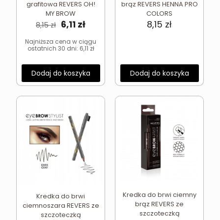
grafitowa REVERS OH!
brąz REVERS HENNA PRO
MY BROW
COLORS
Pierwotna
Aktualna
6,11
zł
8,15
zł
8,15
zł
cena
cena
wynosiła:
wynosi:
Najniższa cena w ciągu
ostatnich 30 dni:
6,11
zł
8,15 zł.
6,11 zł.
Dodaj do koszyka
Dodaj do koszyka
Kredka do brwi ciemny
Kredka do brwi
brąz REVERS ze
ciemnoszara REVERS ze
szczoteczką
szczoteczką