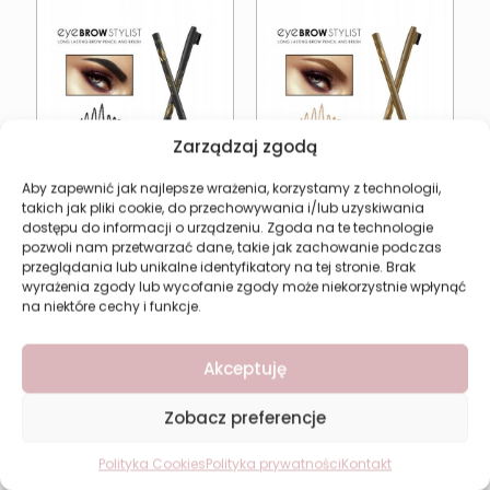
Zarządzaj zgodą
Aby zapewnić jak najlepsze wrażenia, korzystamy z technologii,
takich jak pliki cookie, do przechowywania i/lub uzyskiwania
Kredka do brwi czarna
Kredka do brwi jasny
dostępu do informacji o urządzeniu. Zgoda na te technologie
REVERS EYE BROW
brąz REVERS ze
pozwoli nam przetwarzać dane, takie jak zachowanie podczas
STYLIST
szczoteczką
przeglądania lub unikalne identyfikatory na tej stronie. Brak
4,94
zł
4,94
zł
wyrażenia zgody lub wycofanie zgody może niekorzystnie wpłynąć
na niektóre cechy i funkcje.
Dodaj do koszyka
Dodaj do koszyka
Akceptuję
Zobacz preferencje
Polityka Cookies
Polityka prywatności
Kontakt