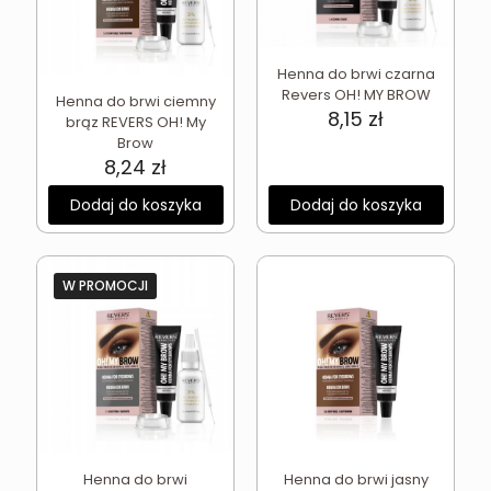
Henna do brwi czarna
Revers OH! MY BROW
Henna do brwi ciemny
8,15
zł
brąz REVERS OH! My
Brow
8,24
zł
Dodaj do koszyka
Dodaj do koszyka
W PROMOCJI
Henna do brwi
Henna do brwi jasny