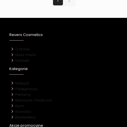
1
2
Revers Cosmetics
O firmie
Nasz marki
Kontakt
Kategorie
Makijaż
Pielęgnacja
Perfumy
Manicure i Pedicure
Dom
Nowości
Bestsellery
Akcje promocyjne