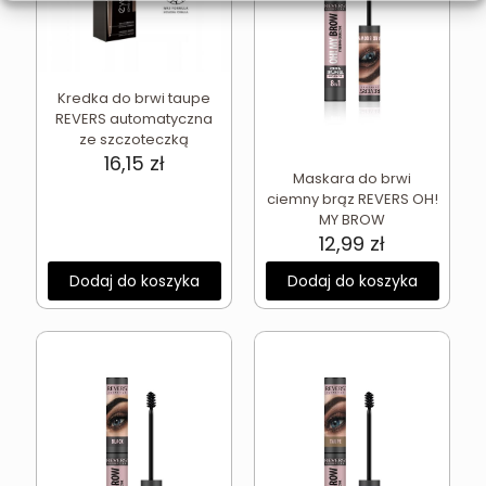
Kredka do brwi taupe
REVERS automatyczna
ze szczoteczką
16,15
zł
Maskara do brwi
ciemny brąz REVERS OH!
MY BROW
12,99
zł
Dodaj do koszyka
Dodaj do koszyka