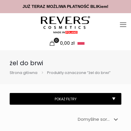
JUŻ TERAZ MOŻLIWA PŁATNOŚĆ BLIKiem!
0
0,00
zł
żel do brwi
Strona główna
Produkty oznaczone “żel do brwi”