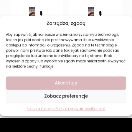
Zarządzaj zgodą
Aby zapewnić jak najlepsze wrażenia, korzystamy z technologii,
takich jak pliki cookie, do przechowywania i/lub uzyskiwania
dostępu do informacji o urządzeniu. Zgoda na te technologie
pozwoli nam przetwarzać dane, takie jak zachowanie podczas
przeglądania lub unikalne identyfikatory na tej stronie. Brak
wyrażenia zgody lub wycofanie zgody może niekorzystnie wpłynąć
na niektóre cechy i funkcje.
Maskara do brwi taupe
Transparentny żel do
REVERS OH! MY BROW
stylizacji brwi REVERS
Akceptuję
12,99
zł
OH! MY BROW
12,99
zł
Zobacz preferencje
Dodaj do koszyka
Dodaj do koszyka
Polityka Cookies
Polityka prywatności
Kontakt