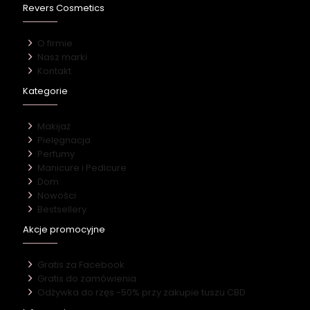
Revers Cosmetics
O firmie
Nasz marki
Kontakt
Kategorie
Makijaż
Pielęgnacja
Perfumy
Manicure i Pedicure
Dom
Nowości
Bestsellery
Akcje promocyjne
Gratis za Facebook
Gratis do zamówienia
Odżywka do rzęs -50% przy zakupie tuszu CBD