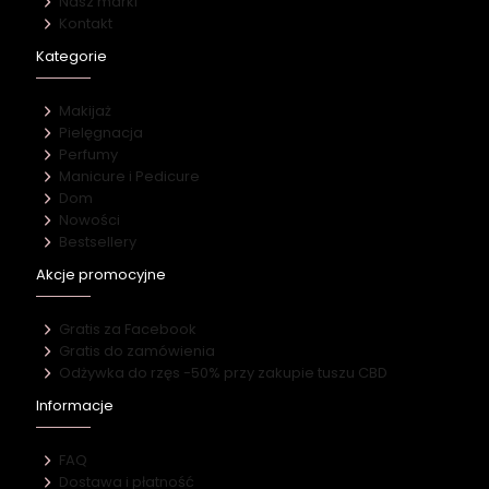
Nasz marki
Kontakt
Kategorie
Makijaż
Pielęgnacja
Perfumy
Manicure i Pedicure
Dom
Nowości
Bestsellery
Akcje promocyjne
Gratis za Facebook
Gratis do zamówienia
Odżywka do rzęs -50% przy zakupie tuszu CBD
Informacje
FAQ
Dostawa i płatność