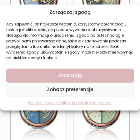
Zarządzaj zgodą
Aby zapewnić jak najlepsze wrażenia, korzystamy z technologii,
takich jak pliki cookie, do przechowywania i/lub uzyskiwania
dostępu do informacji o urządzeniu. Zgoda na te technologie
pozwoli nam przetwarzać dane, takie jak zachowanie podczas
Cienie do powiek
Cienie do powiek
przeglądania lub unikalne identyfikatory na tej stronie. Brak
Revers Smoky Eye 28
Revers Smoky Eye 29
wyrażenia zgody lub wycofanie zgody może niekorzystnie wpłynąć
14,23
zł
14,23
zł
na niektóre cechy i funkcje.
Dodaj do koszyka
Dodaj do koszyka
Akceptuję
Zobacz preferencje
Polityka Cookies
Polityka prywatności
Kontakt