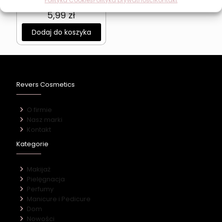
Polityka Cookies
Polityka prywatności
Kontakt
Milky Nude
5,99
zł
Dodaj do koszyka
Revers Cosmetics
O firmie
Nasz marki
Kontakt
Kategorie
Makijaż
Pielęgnacja
Perfumy
Manicure i Pedicure
Dom
Nowości