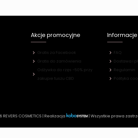
Akcje promocyjne
Informacje
Gratis za Facebook
FAQ
Gratis do zamówienia
Dostawa i p
Odżywka do rzęs -50% przy
Regulamin
e
zakupie tuszu CBD
Polityka co
6 REVERS COSMETICS | Realizacja
| Wszystkie prawa zastr