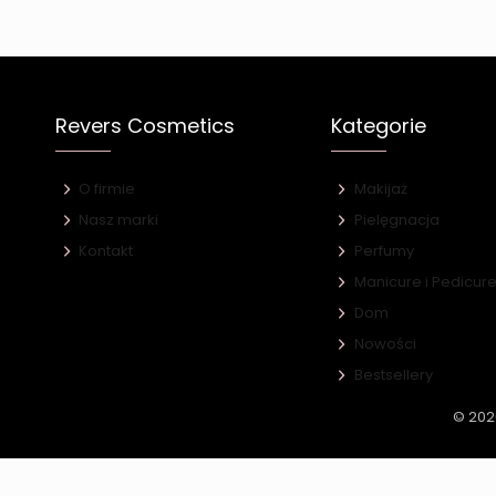
Revers Cosmetics
Kategorie
O firmie
Makijaż
Nasz marki
Pielęgnacja
Kontakt
Perfumy
Manicure i Pedicur
Dom
Nowości
Bestsellery
© 202