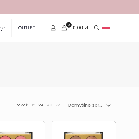
0
0,00
zł
je
OUTLET
Pokaż:
12
24
48
72