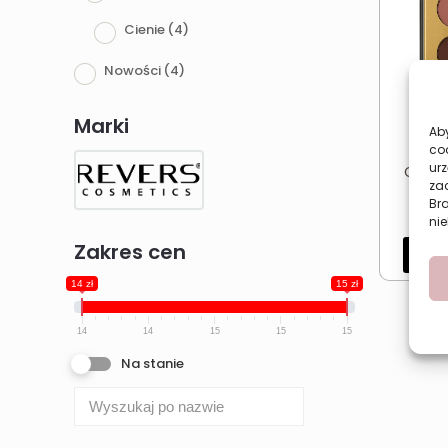
Cienie
(4)
Nowości
(4)
Marki
Aby
co
urz
Cieni
zac
Rever
Br
nie
Zakres cen
Dod
14 zł
15 zł
14
14
15
15
15
Na stanie