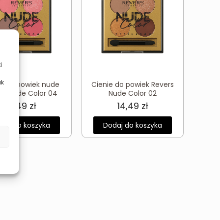
i
ak
ie do powiek nude
Cienie do powiek Revers
rs Nude Color 04
Nude Color 02
14,49
zł
14,49
zł
daj do koszyka
Dodaj do koszyka