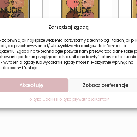
Zarządzaj zgodą
 zapewnić jak najlepsze wrażenia, korzystamy z technologii, takich jak plik
okie, do przechowywania i/lub uzyskiwania dostępu do informacji o
ądzeniu. Zgoda na te technologie pozwoli nam przetwarzać dane, takie j
e do powiek nude
Cienie do powiek nude
Cien
howanie podczas przeglądania lub unikalne identyfikatory na tej stronie.
s Nude Color 01
Revers Nude Color 03
Reve
ak wyrażenia zgody lub wycofanie zgody może niekorzystnie wpłynąć na
14,49
zł
14,49
zł
które cechy i funkcje.
aj do koszyka
Dodaj do koszyka
Do
Akceptuję
Zobacz preferencje
Polityka Cookies
Polityka prywatności
Kontakt