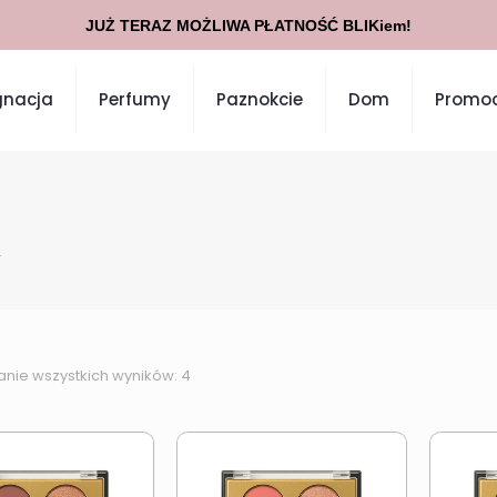
JUŻ TERAZ MOŻLIWA PŁATNOŚĆ BLIKiem!
gnacja
Perfumy
Paznokcie
Dom
Promoc
”
anie wszystkich wyników: 4