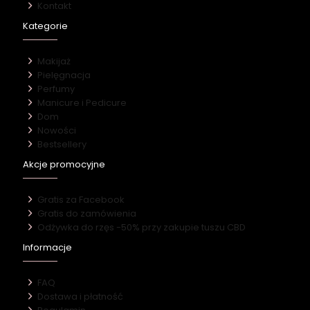
Kontakt
Kategorie
Makijaż
Pielęgnacja
Perfumy
Manicure i Pedicure
Dom
Nowości
Bestsellery
Akcje promocyjne
Gratis za Facebook
Gratis do zamówienia
Odżywka do rzęs -50% przy zakupie tuszu CBD
Informacje
FAQ
Dostawa i płatność