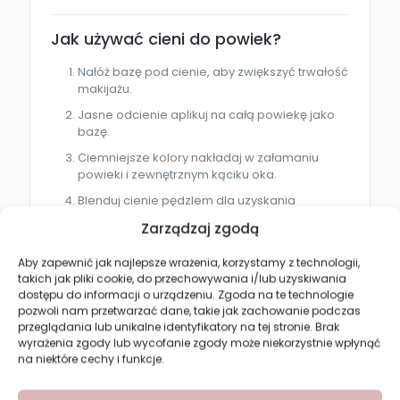
Jak używać cieni do powiek?
Nałóż bazę pod cienie, aby zwiększyć trwałość
makijażu.
Jasne odcienie aplikuj na całą powiekę jako
bazę.
Ciemniejsze kolory nakładaj w załamaniu
powieki i zewnętrznym kąciku oka.
Blenduj cienie pędzlem dla uzyskania
naturalnych przejść.
Zarządzaj zgodą
Stopniuj intensywność kolorów w zależności
od pożądanego efektu.
Aby zapewnić jak najlepsze wrażenia, korzystamy z technologii,
takich jak pliki cookie, do przechowywania i/lub uzyskiwania
dostępu do informacji o urządzeniu. Zgoda na te technologie
Dla kogo jest ten produkt?
pozwoli nam przetwarzać dane, takie jak zachowanie podczas
przeglądania lub unikalne identyfikatory na tej stronie. Brak
REVERS Matt Collection 16 będzie idealna dla osób:
wyrażenia zgody lub wycofanie zgody może niekorzystnie wpłynąć
na niektóre cechy i funkcje.
lubiących matowy makijaż oka
szukających uniwersalnej palety cieni