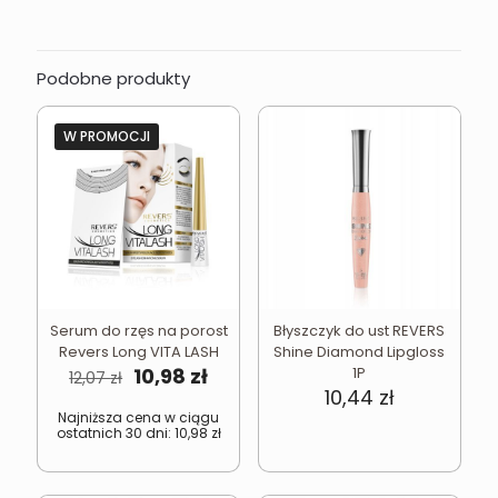
Podobne produkty
W PROMOCJI
Serum do rzęs na porost
Błyszczyk do ust REVERS
Revers Long VITA LASH
Shine Diamond Lipgloss
Pierwotna
Aktualna
10,98
zł
1P
12,07
zł
cena
cena
10,44
zł
wynosiła:
wynosi:
Najniższa cena w ciągu
ostatnich 30 dni:
10,98
zł
12,07 zł.
10,98 zł.