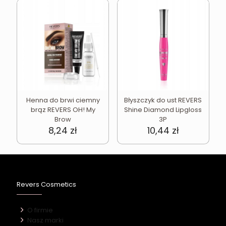
Henna do brwi ciemny
Błyszczyk do ust REVERS
brąz REVERS OH! My
Shine Diamond Lipgloss
Brow
3P
8,24
zł
10,44
zł
Revers Cosmetics
O firmie
Nasz marki