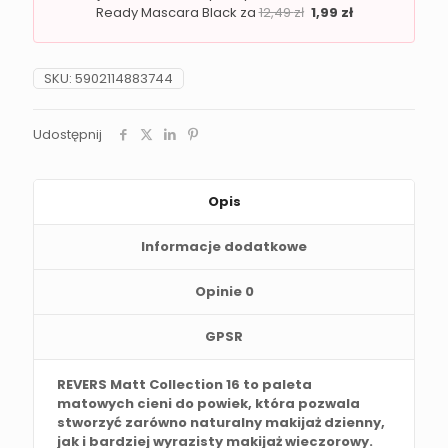
Ready Mascara Black za
12,49
zł
1,99
zł
SKU:
5902114883744
Udostępnij
Opis
Informacje dodatkowe
Opinie
0
GPSR
REVERS Matt Collection 16 to paleta
matowych cieni do powiek, która pozwala
stworzyć zarówno naturalny makijaż dzienny,
jak i bardziej wyrazisty makijaż wieczorowy.