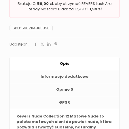
Brakuje Ci
59,00
zł
, aby otrzymać REVERS Lash Are
Ready Mascara Black za
12,49
zł
1,99
zł
SKU:
5902114883850
Udostępnij
Opis
Informacje dodatkowe
Opinie
0
GPSR
Revers Nude Collection 12 Matowe Nude to
paleta matowych cieni do powiek nude, która
pozwala stworzyć subtelny, naturalny