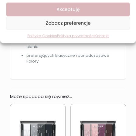
Revers Nude Collection 12 będzie idealna dla osób:
Akceptuję
lubiących naturalny makijaż oka
Zobacz preferencje
szukających matowych cieni nude
wykonujących codzienny makijaż dzienny
Polityka Cookies
Polityka prywatności
Kontakt
ceniących trwałe i dobrze blendujące się
cienie
preferujących klasyczne i ponadczasowe
kolory
Może spodoba się również…