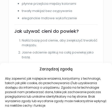
płynne przejścia między kolorami
trwały makijaż bez osypywania
eleganckie matowe wykończenie
Jak używać cieni do powiek?
Nałóż bazę pod cienie, aby zwiększyć trwałość
makijażu.
Jasne odcienie aplikuj na całą powiekę jako
bazę.
Ciemniejsze kolory nakładaj w załamaniu
Zarządzaj zgodą
powieki oraz zewnętrznym kąciku oka.
Blenduj cienie pędzlem, aby uzyskać
Aby zapewnić jak najlepsze wrażenia, korzystamy z technologii,
naturalne przejścia.
takich jak pliki cookie, do przechowywania i/lub uzyskiwania
dostępu do informacji o urządzeniu. Zgoda na te technologie
Stopniuj intensywność kolorów w zależności
pozwoli nam przetwarzać dane, takie jak zachowanie podczas
od efektu makijażu.
przeglądania lub unikalne identyfikatory na tej stronie. Brak
wyrażenia zgody lub wycofanie zgody może niekorzystnie wpłynąć
Dla kogo jest ten produkt?
na niektóre cechy i funkcje.