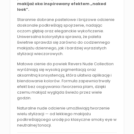
makijaż oka inspirowany efektem „naked
look”.
Starannie dobrane pastelowe i brązowe odcienie
doskonale podkreślają spojrzenie, nadając
oczom głębię oraz eleganckie wykończenie.
Uniwersalna kolorystyka sprawia, że paleta
świetnie sprawdzi się zarówno do codziennego
makijażu dziennego, jak i bardziej wyrazistych
stylizacji wieczorowych.
Matowe cienie do powiek Revers Nude Collection
wyróżniają się wysoką pigmentacją oraz
aksamitną konsystencją, która ułatwia aplikację i
blendowanie kolorów. Formuła zapewnia trwały
efekt bez osypywania i tworzenia plam, dzięki
czemu makijaż wygląda świeżo przez wiele
godzin.
Naturalne nude odcienie umożliwiają tworzenie
wielu stylizacji — od lekkiego makijażu
podkreślającego urodę po klasyczne smoky eye w
neutralnej tonacji.