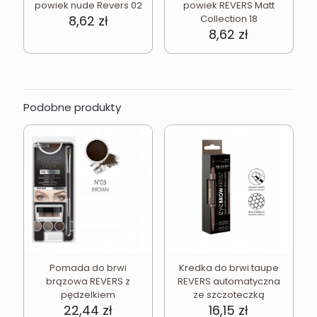
powiek nude Revers 02
powiek REVERS Matt
8,62
zł
Collection 18
8,62
zł
Podobne produkty
Pomada do brwi
Kredka do brwi taupe
brązowa REVERS z
REVERS automatyczna
pędzelkiem
ze szczoteczką
22,44
zł
16,15
zł