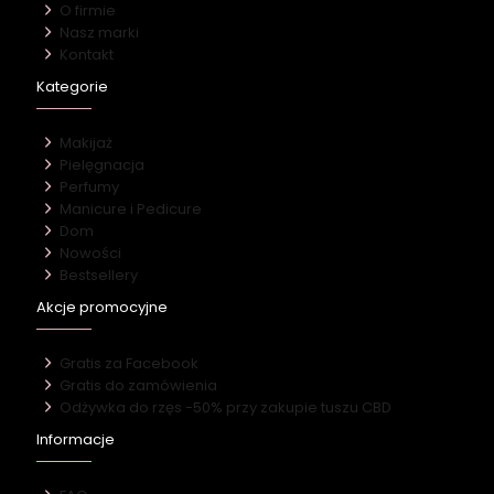
O firmie
Nasz marki
Kontakt
Kategorie
Makijaż
Pielęgnacja
Perfumy
Manicure i Pedicure
Dom
Nowości
Bestsellery
Akcje promocyjne
Gratis za Facebook
Gratis do zamówienia
Odżywka do rzęs -50% przy zakupie tuszu CBD
Informacje