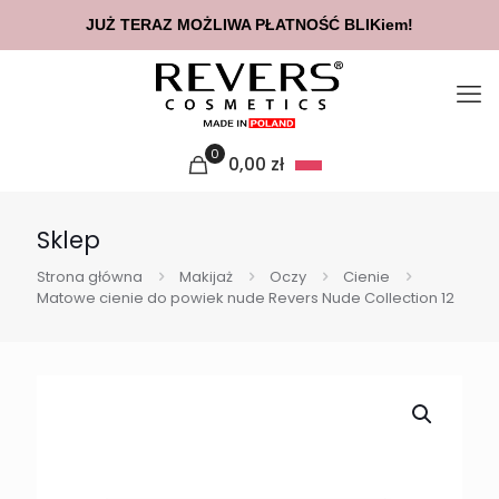
JUŻ TERAZ MOŻLIWA PŁATNOŚĆ BLIKiem!
0
0,00
zł
Sklep
Strona główna
Makijaż
Oczy
Cienie
Matowe cienie do powiek nude Revers Nude Collection 12