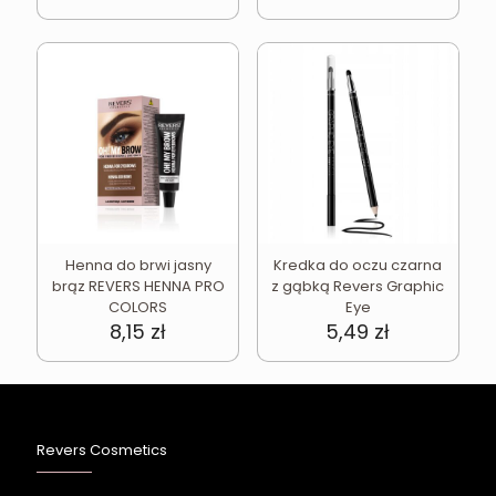
Henna do brwi jasny
Kredka do oczu czarna
brąz REVERS HENNA PRO
z gąbką Revers Graphic
COLORS
Eye
8,15
zł
5,49
zł
Revers Cosmetics