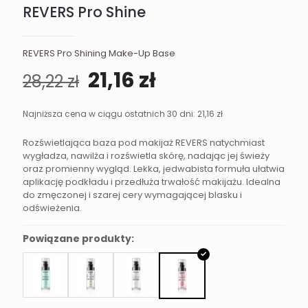
REVERS Pro Shine
REVERS Pro Shining Make-Up Base
Pierwotna
Aktualna
21,16
zł
28,22
zł
cena
cena
wynosiła:
wynosi:
Najniższa cena w ciągu ostatnich 30 dni:
21,16
zł
28,22 zł.
21,16 zł.
Rozświetlająca baza pod makijaż REVERS natychmiast
wygładza, nawilża i rozświetla skórę, nadając jej świeży
oraz promienny wygląd. Lekka, jedwabista formuła ułatwia
aplikację podkładu i przedłuża trwałość makijażu. Idealna
do zmęczonej i szarej cery wymagającej blasku i
odświeżenia.
Powiązane produkty: