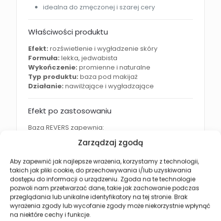
idealna do zmęczonej i szarej cery
Właściwości produktu
Efekt:
rozświetlenie i wygładzenie skóry
Formuła:
lekka, jedwabista
Wykończenie:
promienne i naturalne
Typ produktu:
baza pod makijaż
Działanie:
nawilżające i wygładzające
Efekt po zastosowaniu
Baza REVERS zapewnia:
Zarządzaj zgodą
promienną i rozświetloną cerę
wygładzoną powierzchnię skóry
Aby zapewnić jak najlepsze wrażenia, korzystamy z technologii,
takich jak pliki cookie, do przechowywania i/lub uzyskiwania
świeży i zdrowy wygląd
dostępu do informacji o urządzeniu. Zgoda na te technologie
lepszą trwałość makijażu
pozwoli nam przetwarzać dane, takie jak zachowanie podczas
przeglądania lub unikalne identyfikatory na tej stronie. Brak
miękką i nawilżoną skórę
wyrażenia zgody lub wycofanie zgody może niekorzystnie wpłynąć
na niektóre cechy i funkcje.