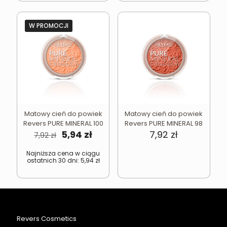
W PROMOCJI
Matowy cień do powiek
Matowy cień do powiek
Revers PURE MINERAL 100
Revers PURE MINERAL 98
Pierwotna
Aktualna
5,94
zł
7,92
zł
7,92
zł
cena
cena
wynosiła:
wynosi:
Najniższa cena w ciągu
ostatnich 30 dni:
5,94
zł
7,92 zł.
5,94 zł.
Revers Cosmetics