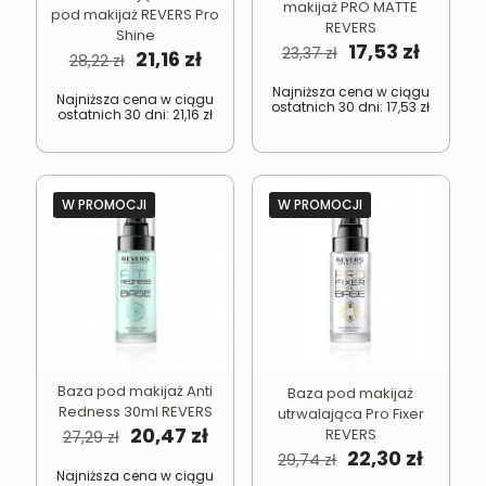
makijaż PRO MATTE
pod makijaż REVERS Pro
REVERS
Shine
Pierwotna
Aktual
17,53
zł
23,37
zł
Pierwotna
Aktualna
21,16
zł
28,22
zł
cena
cena
cena
cena
wynosiła:
wynosi
Najniższa cena w ciągu
wynosiła:
wynosi:
Najniższa cena w ciągu
ostatnich 30 dni:
17,53
zł
23,37 zł.
17,53 zł
ostatnich 30 dni:
21,16
zł
28,22 zł.
21,16 zł.
W PROMOCJI
W PROMOCJI
Baza pod makijaż Anti
Baza pod makijaż
Redness 30ml REVERS
utrwalająca Pro Fixer
Pierwotna
Aktualna
20,47
zł
REVERS
27,29
zł
cena
cena
Pierwotna
Aktual
22,30
zł
29,74
zł
wynosiła:
wynosi:
cena
cena
Najniższa cena w ciągu