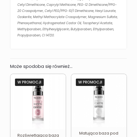
Cetyl Dimethicone, Caprylyl Methicone, PEG-12 Dimethicone/PPG-
20 Crosspolymer, Cetyl PEG/PPG-10/1 Dimethicone, Hexyl Laurate,
Ozokerite, Methyl Methacrylate Crosspolymer, Magnesium Sulfate,
Phenoxyethanol, Hydrogenated Castor Oil, Tocopheryl Acetate,
Methylparaben, Ethylhexylglycerin, Butylparaben, Ethylparaben,
Propylparaben, CI 14720.
Może spodoba się również…
W PROMOCJI
W PROMOCJI
Matująca baza pod
Rozświetlająca baza