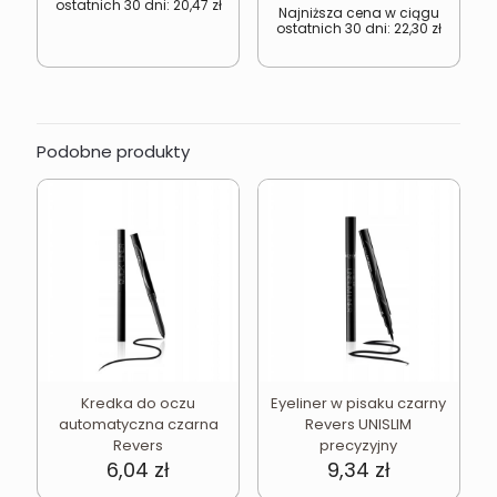
ostatnich 30 dni:
20,47
zł
27,29 zł.
20,47 zł.
wynosiła:
wynosi
Najniższa cena w ciągu
ostatnich 30 dni:
22,30
zł
29,74 zł.
22,30 z
Podobne produkty
Kredka do oczu
Eyeliner w pisaku czarny
automatyczna czarna
Revers UNISLIM
Revers
precyzyjny
6,04
zł
9,34
zł