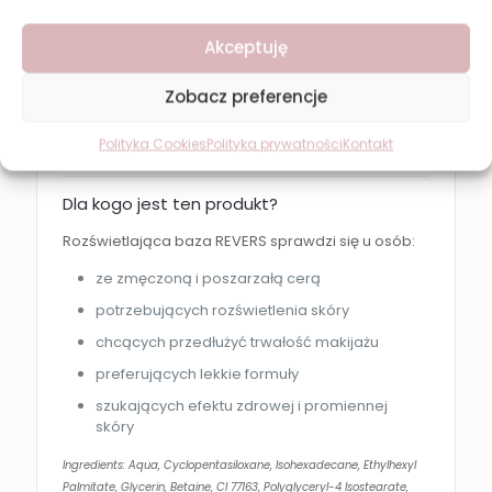
Jak używać?
Akceptuję
Niewielką ilość bazy rozprowadź równomiernie na
skórze twarzy i dekoltu.
Zobacz preferencje
Stosuj przed nałożeniem podkładu lub
samodzielnie, aby uzyskać naturalny efekt
Polityka Cookies
Polityka prywatności
Kontakt
rozświetlenia skóry.
Dla kogo jest ten produkt?
Rozświetlająca baza REVERS sprawdzi się u osób:
ze zmęczoną i poszarzałą cerą
potrzebujących rozświetlenia skóry
chcących przedłużyć trwałość makijażu
preferujących lekkie formuły
szukających efektu zdrowej i promiennej
skóry
Ingredients: Aqua, Cyclopentasiloxane, Isohexadecane, Ethylhexyl
Palmitate, Glycerin, Betaine, CI 77163, Polyglyceryl-4 Isostearate,