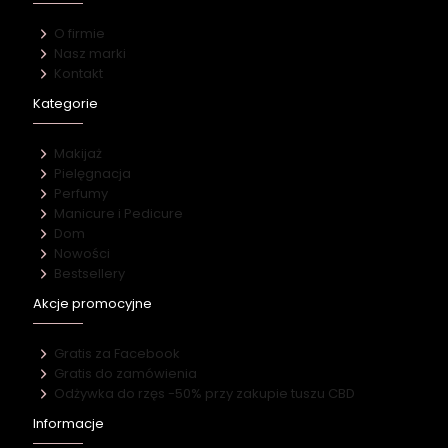
O firmie
Nasz marki
Kontakt
Kategorie
Makijaż
Pielęgnacja
Perfumy
Manicure i Pedicure
Dom
Nowości
Bestsellery
Akcje promocyjne
Gratis za Facebook
Gratis do zamówienia
Odżywka do rzęs -50% przy zakupie tuszu CBD
Informacje