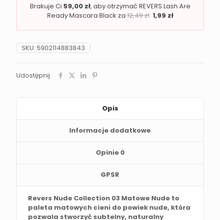
Brakuje Ci
59,00
zł
, aby otrzymać REVERS Lash Are
Ready Mascara Black za
12,49
zł
1,99
zł
SKU:
5902114883843
Udostępnij
Opis
Informacje dodatkowe
Opinie
0
GPSR
Revers Nude Collection 03 Matowe Nude to
paleta matowych cieni do powiek nude, która
pozwala stworzyć subtelny, naturalny