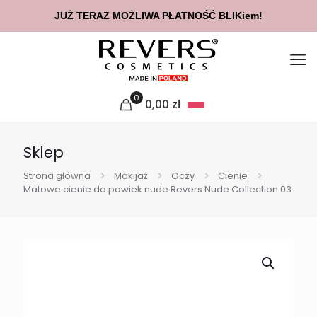
JUŻ TERAZ MOŻLIWA PŁATNOŚĆ BLIKiem!
0
0,00
zł
Sklep
Strona główna
Makijaż
Oczy
Cienie
Matowe cienie do powiek nude Revers Nude Collection 03