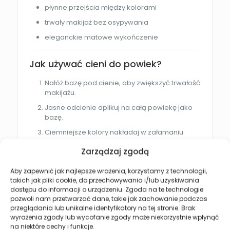
płynne przejścia między kolorami
trwały makijaż bez osypywania
eleganckie matowe wykończenie
Jak używać cieni do powiek?
Nałóż bazę pod cienie, aby zwiększyć trwałość
makijażu.
Jasne odcienie aplikuj na całą powiekę jako
bazę.
Ciemniejsze kolory nakładaj w załamaniu
powieki oraz zewnętrznym kąciku oka.
Zarządzaj zgodą
Blenduj cienie pędzlem, aby uzyskać
naturalne przejścia.
Aby zapewnić jak najlepsze wrażenia, korzystamy z technologii,
takich jak pliki cookie, do przechowywania i/lub uzyskiwania
Stopniuj intensywność kolorów w zależności
dostępu do informacji o urządzeniu. Zgoda na te technologie
od efektu makijażu.
pozwoli nam przetwarzać dane, takie jak zachowanie podczas
przeglądania lub unikalne identyfikatory na tej stronie. Brak
Dla kogo jest ten produkt?
wyrażenia zgody lub wycofanie zgody może niekorzystnie wpłynąć
na niektóre cechy i funkcje.