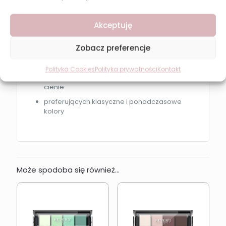
Revers Nude Collection 03 będzie idealna dla
osób:
Akceptuję
lubiących naturalny makijaż oka
Zobacz preferencje
szukających matowych cieni nude
wykonujących codzienny makijaż dzienny
Polityka Cookies
Polityka prywatności
Kontakt
ceniących trwałe i dobrze blendujące się
cienie
preferujących klasyczne i ponadczasowe
kolory
Może spodoba się również…