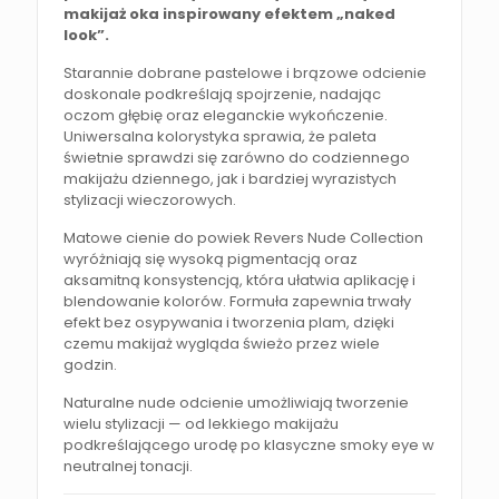
makijaż oka inspirowany efektem „naked
look”.
Starannie dobrane pastelowe i brązowe odcienie
doskonale podkreślają spojrzenie, nadając
oczom głębię oraz eleganckie wykończenie.
Uniwersalna kolorystyka sprawia, że paleta
świetnie sprawdzi się zarówno do codziennego
makijażu dziennego, jak i bardziej wyrazistych
stylizacji wieczorowych.
Matowe cienie do powiek Revers Nude Collection
wyróżniają się wysoką pigmentacją oraz
aksamitną konsystencją, która ułatwia aplikację i
blendowanie kolorów. Formuła zapewnia trwały
efekt bez osypywania i tworzenia plam, dzięki
czemu makijaż wygląda świeżo przez wiele
godzin.
Naturalne nude odcienie umożliwiają tworzenie
wielu stylizacji — od lekkiego makijażu
podkreślającego urodę po klasyczne smoky eye w
neutralnej tonacji.