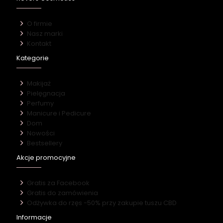
O firmie
Nasz marki
Kontakt
Kategorie
Makijaż
Pielęgnacja
Perfumy
Manicure i Pedicure
Dom
Nowości
Bestsellery
Akcje promocyjne
Gratis za Facebook
Gratis do zamówienia
Odżywka do rzęs -50% przy zakupie tuszu CBD
Informacje