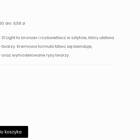
na
ktualna
ena
:
ynosi:
30 dni:
9,58
zł
58 zł.
Light to bronzer i rozświetlacz w sztyfcie, który ułatwia
e twarzy. Kremowa formuła łatwo się blenduje,
w oraz wymodelowane rysy twarzy.
do koszyka