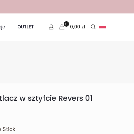
0
0,00
zł
je
OUTLET
tlacz w sztyfcie Revers 01
 Stick