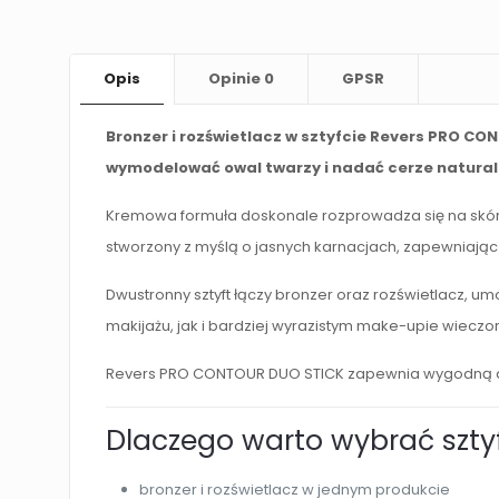
Opis
Opinie
0
GPSR
Bronzer i rozświetlacz w sztyfcie Revers PRO CO
wymodelować owal twarzy i nadać cerze naturaln
Kremowa formuła doskonale rozprowadza się na skórze 
stworzony z myślą o jasnych karnacjach, zapewniając 
Dwustronny sztyft łączy bronzer oraz rozświetlacz, 
makijażu, jak i bardziej wyrazistym make-upie wiecz
Revers PRO CONTOUR DUO STICK zapewnia wygodną aplik
Dlaczego warto wybrać szty
bronzer i rozświetlacz w jednym produkcie