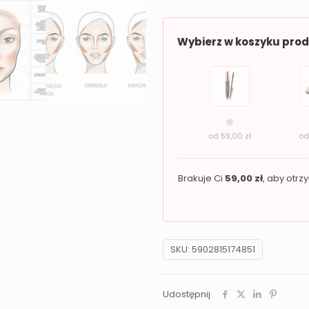
i
rozświetlacz
Wybierz w koszyku pro
w
sztyfcie
Revers
01
Light
od
59,00
zł
o
Brakuje Ci
59,00
zł
, aby otr
SKU:
5902815174851
Udostępnij