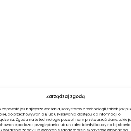
Zarządzaj zgodą
 zapewnić jak najlepsze wrażenia, korzystamy z technologii, takich jak plik
okie, do przechowywania i/lub uzyskiwania dostępu do informacji o
ądzeniu. Zgoda na te technologie pozwoli nam przetwarzać dane, takie j
howanie podczas przeglądania lub unikalne identyfikatory na tej stronie.
ak wyrażenia zgody lub wycofanie zgody może niekorzystnie wpłynąć na