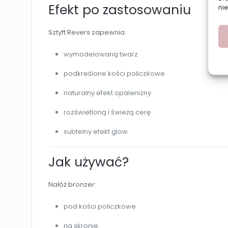
Efekt po zastosowaniu
nie
Sztyft Revers zapewnia:
wymodelowaną twarz
podkreślone kości policzkowe
naturalny efekt opalenizny
rozświetloną i świeżą cerę
subtelny efekt glow
Jak używać?
Nałóż bronzer:
pod kości policzkowe
na skronie