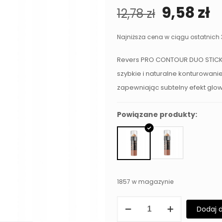
Pierwot
A
9,58
zł
12,78
zł
cena
c
wynosiła
w
Najniższa cena w ciągu ostatnich 
12,78 zł.
9,
Revers PRO CONTOUR DUO STICK 01 
szybkie i naturalne konturowani
zapewniając subtelny efekt glo
Powiązane produkty:
1857 w magazynie
ilość
Dodaj 
Bronzer