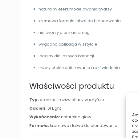
naturalny efekt modelowania twarzy
kremowa formuła łatwa do blendowania
nie tworzy plam ani smug
wygodna aplikacja w sztyfcie
idealny dla jasnych karnacji
trwały efekt konturowania i rozświetlenia
Właściwości produktu
Typ:
bronzer i rozświetlacz w sztyfcie
Odcień:
01 Light
Aby
Wykończenie:
naturalne glow
co
Formuła:
kremowa i łatwa do blendowania
urz
zac
Br