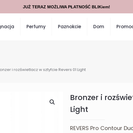
JUŻ TERAZ MOŻLIWA PŁATNOŚĆ BLIKiem!
gnacja
Perfumy
Paznokcie
Dom
Promoc
onzer i rozświetlacz w sztyfcie Revers 01 Light
Bronzer i rozświe
Light
REVERS Pro Contour Duo