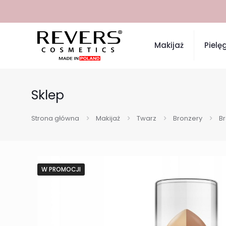
Makijaż
Pielę
Sklep
Strona główna
Makijaż
Twarz
Bronzery
Br
W PROMOCJI