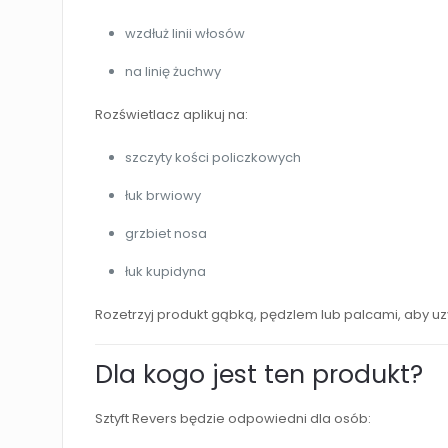
wzdłuż linii włosów
na linię żuchwy
Rozświetlacz aplikuj na:
szczyty kości policzkowych
łuk brwiowy
grzbiet nosa
łuk kupidyna
Rozetrzyj produkt gąbką, pędzlem lub palcami, aby uzy
Dla kogo jest ten produkt?
Sztyft Revers będzie odpowiedni dla osób: