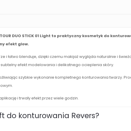
NTOUR DUO STICK 01 Light to praktyczny kosmetyk do konturowa
y efekt glow.
i łatwo blenduje, dzięki czemu makijaż wygląda naturalnie i świeżo 
subtelny efekt modelowania i delikatnego ocieplenia skóry.
umożliwiając szybkie wykonanie kompletnego konturowania twarzy. P
orowym.
ację i trwały efekt przez wiele godzin.
ft do konturowania Revers?