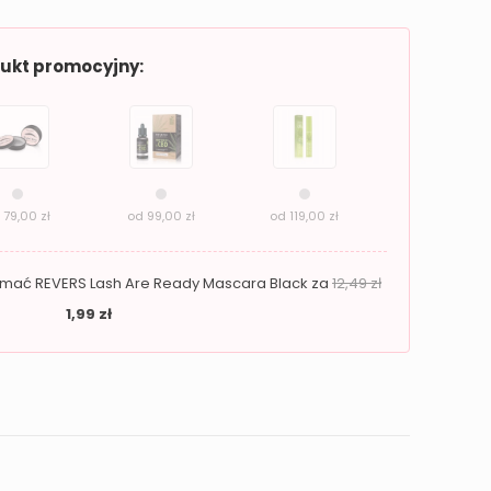
dukt promocyjny:
d
79,00
zł
od
99,00
zł
od
119,00
zł
zymać REVERS Lash Are Ready Mascara Black za
12,49
zł
1,99
zł