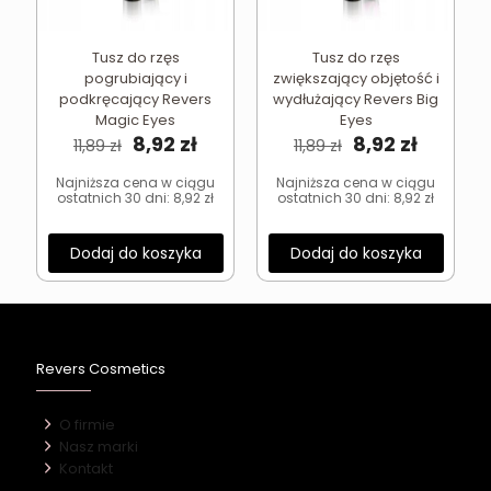
Tusz do rzęs
Tusz do rzęs
pogrubiający i
zwiększający objętość i
podkręcający Revers
wydłużający Revers Big
Magic Eyes
Eyes
Pierwotna
Aktualna
Pierwotna
Aktual
8,92
zł
8,92
zł
11,89
zł
11,89
zł
cena
cena
cena
cena
wynosiła:
wynosi:
wynosiła:
wynosi:
Najniższa cena w ciągu
Najniższa cena w ciągu
ostatnich 30 dni:
8,92
zł
ostatnich 30 dni:
8,92
zł
11,89 zł.
8,92 zł.
11,89 zł.
8,92 zł.
Dodaj do koszyka
Dodaj do koszyka
Revers Cosmetics
O firmie
Nasz marki
Kontakt