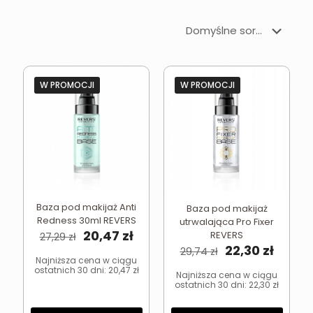
W PROMOCJI
W PROMOCJI
Baza pod makijaż Anti
Baza pod makijaż
Redness 30ml REVERS
utrwalająca Pro Fixer
Pierwotna
Aktualna
20,47
zł
REVERS
27,29
zł
cena
cena
Pierwotna
Aktua
22,30
zł
29,74
zł
wynosiła:
wynosi:
cena
cena
Najniższa cena w ciągu
ostatnich 30 dni:
20,47
zł
27,29 zł.
20,47 zł.
wynosiła:
wynosi
Najniższa cena w ciągu
ostatnich 30 dni:
22,30
zł
29,74 zł.
22,30 z