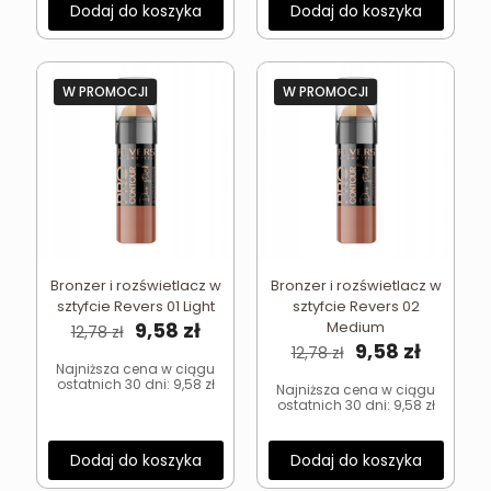
Dodaj do koszyka
Dodaj do koszyka
W PROMOCJI
W PROMOCJI
Bronzer i rozświetlacz w
Bronzer i rozświetlacz w
sztyfcie Revers 01 Light
sztyfcie Revers 02
Pierwotna
Aktualna
9,58
zł
Medium
12,78
zł
cena
cena
Pierwotna
Aktual
9,58
zł
12,78
zł
wynosiła:
wynosi:
cena
cena
Najniższa cena w ciągu
ostatnich 30 dni:
9,58
zł
12,78 zł.
9,58 zł.
wynosiła:
wynosi
Najniższa cena w ciągu
ostatnich 30 dni:
9,58
zł
12,78 zł.
9,58 zł.
Dodaj do koszyka
Dodaj do koszyka