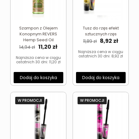
Szampon z Olejem
Tusz do rzęs efekt
Konopnym REVERS
sztucznych rzęs
Pierwotna
Aktual
Hemp Seed Oil
8,92
zł
11,89
zł
Pierwotna
Aktualna
cena
cena
11,20
zł
14,94
zł
cena
cena
wynosiła:
wynosi:
Najniższa cena w ciągu
ostatnich 30 dni:
8,92
zł
wynosiła:
wynosi:
11,89 zł.
8,92 zł.
Najniższa cena w ciągu
ostatnich 30 dni:
11,20
zł
14,94 zł.
11,20 zł.
Dodaj do koszyka
Dodaj do koszyka
W PROMOCJI
W PROMOCJI