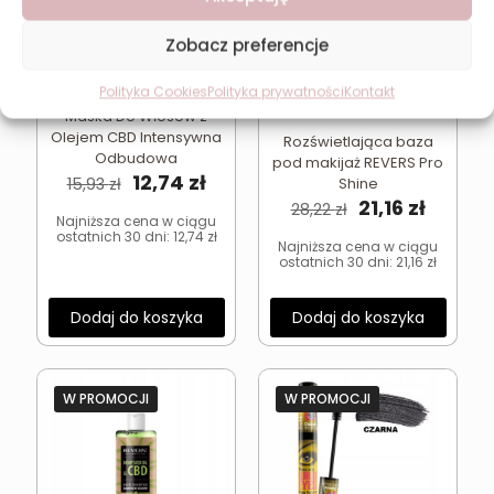
Zobacz preferencje
Polityka Cookies
Polityka prywatności
Kontakt
REVERS Regenerująca
Maska Do Włosów z
Olejem CBD Intensywna
Rozświetlająca baza
Odbudowa
pod makijaż REVERS Pro
Pierwotna
Aktualna
12,74
zł
15,93
zł
Shine
cena
cena
Pierwotna
Aktual
21,16
zł
28,22
zł
wynosiła:
wynosi:
Najniższa cena w ciągu
cena
cena
ostatnich 30 dni:
12,74
zł
15,93 zł.
12,74 zł.
wynosiła:
wynosi
Najniższa cena w ciągu
ostatnich 30 dni:
21,16
zł
28,22 zł.
21,16 zł.
Dodaj do koszyka
Dodaj do koszyka
W PROMOCJI
W PROMOCJI