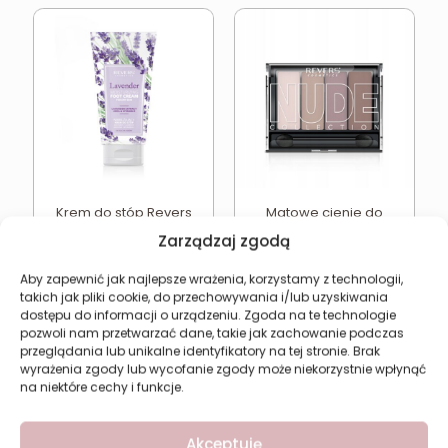
Krem do stóp Revers
Matowe cienie do
Lawenda –
powiek nude Revers 02
Zarządzaj zgodą
Regenerujący na
8,62
zł
pękające pięty
Aby zapewnić jak najlepsze wrażenia, korzystamy z technologii,
9,49
zł
takich jak pliki cookie, do przechowywania i/lub uzyskiwania
dostępu do informacji o urządzeniu. Zgoda na te technologie
Dodaj do koszyka
Dodaj do koszyka
pozwoli nam przetwarzać dane, takie jak zachowanie podczas
przeglądania lub unikalne identyfikatory na tej stronie. Brak
wyrażenia zgody lub wycofanie zgody może niekorzystnie wpłynąć
na niektóre cechy i funkcje.
W PROMOCJI
W PROMOCJI
Akceptuję