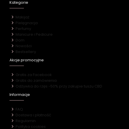
Kategorie
Makijaż
Pielęgnacja
Perfumy
Manicure i Pedicure
Dom
Nowości
Bestsellery
Akcje promocyjne
Gratis za Facebook
Gratis do zamówienia
Odżywka do rzęs -50% przy zakupie tuszu CBD
Informacje
FAQ
Dostawa i płatność
Regulamin
Polityka cookies