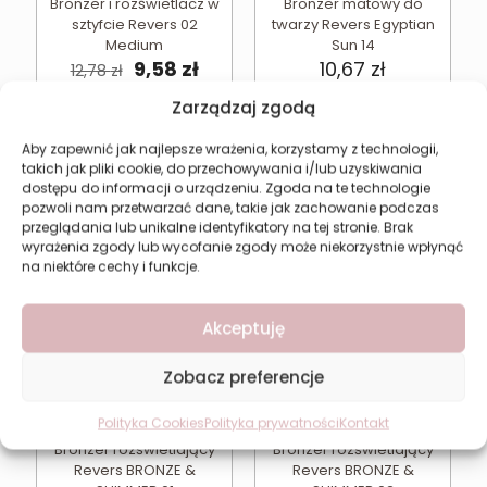
Bronzer i rozświetlacz w
Bronzer matowy do
sztyfcie Revers 02
twarzy Revers Egyptian
Medium
Sun 14
Pierwotna
Aktualna
9,58
zł
10,67
zł
12,78
zł
cena
cena
wynosiła:
wynosi:
Zarządzaj zgodą
Najniższa cena w ciągu
ostatnich 30 dni:
9,58
zł
12,78 zł.
9,58 zł.
Aby zapewnić jak najlepsze wrażenia, korzystamy z technologii,
takich jak pliki cookie, do przechowywania i/lub uzyskiwania
Dodaj do koszyka
Dodaj do koszyka
dostępu do informacji o urządzeniu. Zgoda na te technologie
pozwoli nam przetwarzać dane, takie jak zachowanie podczas
przeglądania lub unikalne identyfikatory na tej stronie. Brak
wyrażenia zgody lub wycofanie zgody może niekorzystnie wpłynąć
na niektóre cechy i funkcje.
Akceptuję
Zobacz preferencje
Polityka Cookies
Polityka prywatności
Kontakt
Bronzer rozświetlający
Bronzer rozświetlający
Revers BRONZE &
Revers BRONZE &