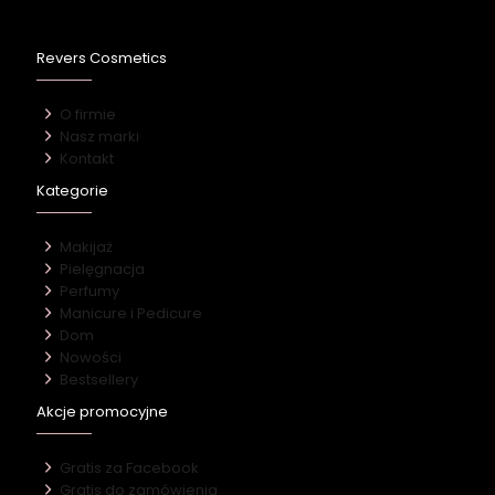
Revers Cosmetics
O firmie
Nasz marki
Kontakt
Kategorie
Makijaż
Pielęgnacja
Perfumy
Manicure i Pedicure
Dom
Nowości
Bestsellery
Akcje promocyjne
Gratis za Facebook
Gratis do zamówienia