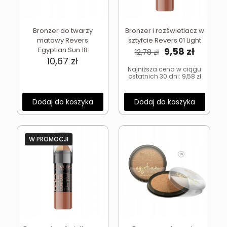
Bronzer do twarzy
Bronzer i rozświetlacz w
matowy Revers
sztyfcie Revers 01 Light
Pierwotna
Aktual
Egyptian Sun 18
9,58
zł
12,78
zł
cena
cena
10,67
zł
wynosiła:
wynosi
Najniższa cena w ciągu
ostatnich 30 dni:
9,58
zł
12,78 zł.
9,58 zł.
Dodaj do koszyka
Dodaj do koszyka
W PROMOCJI