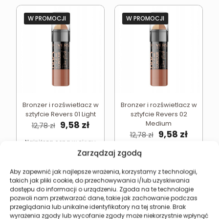
W PROMOCJI
W PROMOCJI
Bronzer i rozświetlacz w
Bronzer i rozświetlacz w
sztyfcie Revers 01 Light
sztyfcie Revers 02
Pierwotna
Aktualna
9,58
zł
Medium
12,78
zł
cena
cena
Pierwotna
Aktual
9,58
zł
12,78
zł
wynosiła:
wynosi:
cena
cena
Najniższa cena w ciągu
ostatnich 30 dni:
9,58
zł
12,78 zł.
9,58 zł.
wynosiła:
wynosi
Najniższa cena w ciągu
Zarządzaj zgodą
ostatnich 30 dni:
9,58
zł
12,78 zł.
9,58 zł.
Aby zapewnić jak najlepsze wrażenia, korzystamy z technologii,
takich jak pliki cookie, do przechowywania i/lub uzyskiwania
Dodaj do koszyka
Dodaj do koszyka
dostępu do informacji o urządzeniu. Zgoda na te technologie
pozwoli nam przetwarzać dane, takie jak zachowanie podczas
przeglądania lub unikalne identyfikatory na tej stronie. Brak
wyrażenia zgody lub wycofanie zgody może niekorzystnie wpłynąć