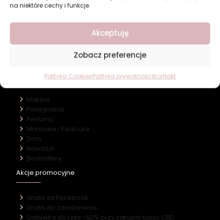
na niektóre cechy i funkcje.
Revers Cosmetics
Akceptuję
O firmie
Nasz marki
Zobacz preferencje
Kontakt
Kategorie
Polityka Cookies
Polityka prywatności
Kontakt
Makijaż
Pielęgnacja
Perfumy
Manicure i Pedicure
Dom
Nowości
Bestsellery
Akcje promocyjne
Gratis za Facebook
Gratis do zamówienia
Odżywka do rzęs -50% przy zakupie tuszu CBD