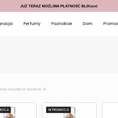
JUŻ TERAZ MOŻLIWA PŁATNOŚĆ BLIKiem!
gnacja
Perfumy
Paznokcie
Dom
Promoc
anie wszystkich wyników: 10
MOCJI
W PROMOCJI