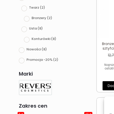
Twarz
(2)
Bronzery
(2)
Usta
(8)
Konturówki
(8)
Bronze
sztyfc
Nowości
(8)
12,
Promocja -20%
(2)
Najni
ostat
Marki
Dod
Zakres cen
5 zł
10 zł