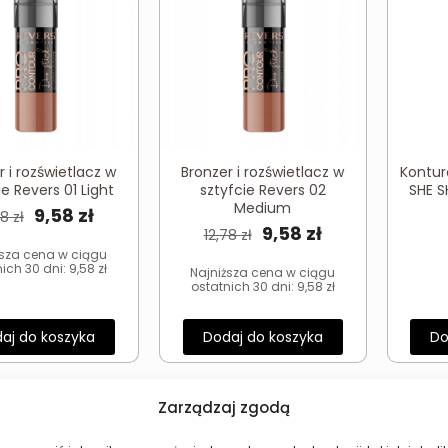
r i rozświetlacz w
Bronzer i rozświetlacz w
Kontur
ie Revers 01 Light
sztyfcie Revers 02
SHE S
Medium
Pierwotna
Aktualna
9,58
zł
78
zł
Pierwotna
Aktualna
9,58
zł
12,78
zł
cena
cena
ższa cena w ciągu
cena
cena
wynosiła:
wynosi:
nich 30 dni:
9,58
zł
Najniższa cena w ciągu
wynosiła:
wynosi:
ostatnich 30 dni:
9,58
zł
12,78 zł.
9,58 zł.
12,78 zł.
9,58 zł.
aj do koszyka
Dodaj do koszyka
Do
Zarządzaj zgodą