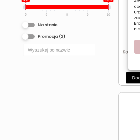
Aby
co
urz
5
6
8
9
10
zac
Br
Na stanie
nie
Promocja
(2)
Konturó
SHE
Dod