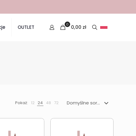
0
0,00
zł
je
OUTLET
Pokaż:
12
24
48
72