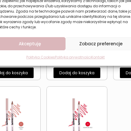
 zapewnić jak najlepsze wrażenia, korzystamy z technologii, takich jak plik
okie, do przechowywania i/lub uzyskiwania dostępu do informacji o
ądzeniu. Zgoda na te technologie pozwoli nam przetwarzać dane, takie j
howanie podczas przeglądania lub unikalne identyfikatory na tej stronie.
ak wyrażenia zgody lub wycofanie zgody może niekorzystnie wpłynąć na
które cechy i funkcje.
Akceptuję
Zobacz preferencje
wka do ust Revers
Konturówka do ust Revers
Kontur
 SHAPE 03 Rosé
SHE SHAPE 04 Cherry Cola
SH
Polityka Cookies
Polityka prywatności
Kontakt
5,99
zł
5,99
zł
aj do koszyka
Dodaj do koszyka
Do