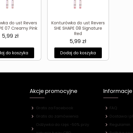
wka do ust Revers
Konturówka do ust Revers
PE 07 Creamy Pink
SHE SHAPE 08 Signature
Red
5,99
zł
5,99
zł
aj do koszyka
Dodaj do koszyka
Akcje promocyjne
Informacje
Gratis za Facebook
FAQ
Gratis do zamówienia
Dostawa i p
Odżywka do rzęs -50% przy
Regulamin
e
zakupie tuszu CBD
Polityka co