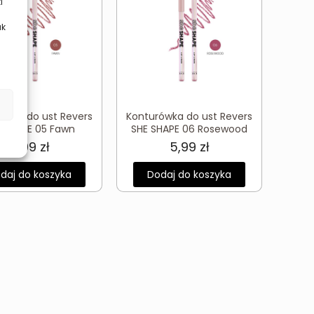
i
ak
ówka do ust Revers
Konturówka do ust Revers
E SHAPE 05 Fawn
SHE SHAPE 06 Rosewood
5,99
zł
5,99
zł
daj do koszyka
Dodaj do koszyka