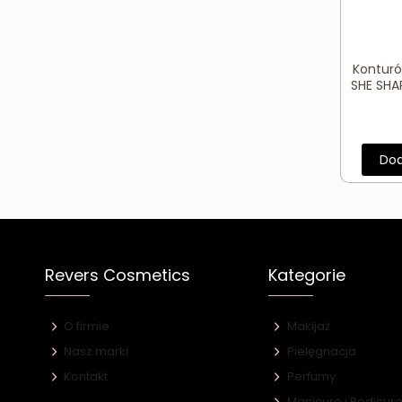
Konturó
SHE SHA
Dod
Revers Cosmetics
Kategorie
O firmie
Makijaż
Nasz marki
Pielęgnacja
Kontakt
Perfumy
Manicure i Pedicur