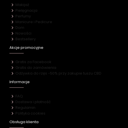
Makijaż
Pielęgnacja
Perfumy
Manicure i Pedicure
Dom
Nowości
Bestsellery
Akcje promocyjne
Gratis za Facebook
Gratis do zamówienia
Odżywka do rzęs -50% przy zakupie tuszu CBD
Informacje
FAQ
Dostawa i płatność
Regulamin
Polityka cookies
Obsługa klienta