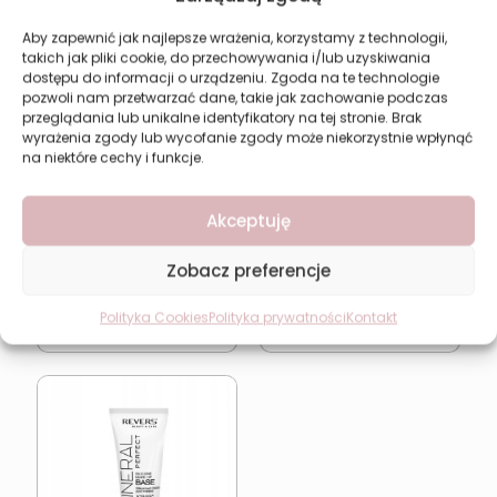
Aby zapewnić jak najlepsze wrażenia, korzystamy z technologii,
takich jak pliki cookie, do przechowywania i/lub uzyskiwania
dostępu do informacji o urządzeniu. Zgoda na te technologie
pozwoli nam przetwarzać dane, takie jak zachowanie podczas
przeglądania lub unikalne identyfikatory na tej stronie. Brak
wyrażenia zgody lub wycofanie zgody może niekorzystnie wpłynąć
Rozświetlająca baza
Rozświetlająca baza
na niektóre cechy i funkcje.
pod makijaż 30ml
pod makijaż REVERS Pro
REVERS
Shine
Pierwotna
Aktual
16,31
zł
21,16
zł
28,22
zł
Akceptuję
cena
cena
wynosiła:
wynosi
Najniższa cena w ciągu
ostatnich 30 dni:
21,16
zł
Zobacz preferencje
28,22 zł.
21,16 zł.
Polityka Cookies
Polityka prywatności
Kontakt
Dodaj do koszyka
Dodaj do koszyka