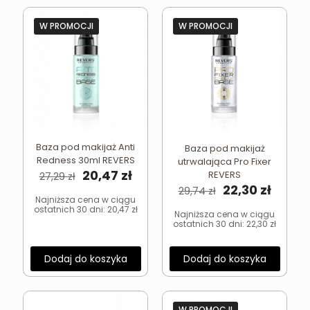
W PROMOCJI
W PROMOCJI
Baza pod makijaż Anti
Baza pod makijaż
Redness 30ml REVERS
utrwalająca Pro Fixer
Pierwotna
Aktualna
20,47
zł
REVERS
27,29
zł
cena
cena
Pierwotna
Aktua
22,30
zł
29,74
zł
wynosiła:
wynosi:
cena
cena
Najniższa cena w ciągu
ostatnich 30 dni:
20,47
zł
27,29 zł.
20,47 zł.
wynosiła:
wynosi
Najniższa cena w ciągu
ostatnich 30 dni:
22,30
zł
29,74 zł.
22,30 z
Dodaj do koszyka
Dodaj do koszyka
W PROMOCJI