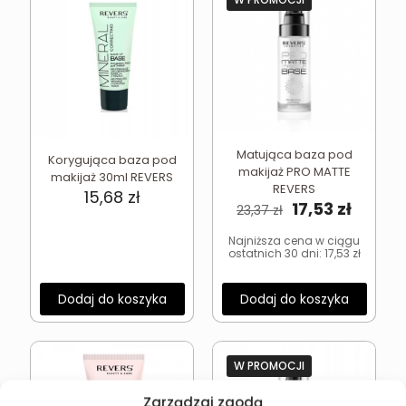
Matująca baza pod
Korygująca baza pod
makijaż PRO MATTE
makijaż 30ml REVERS
REVERS
15,68
zł
Pierwotna
Aktual
17,53
zł
23,37
zł
cena
cena
wynosiła:
wynosi
Najniższa cena w ciągu
ostatnich 30 dni:
17,53
zł
23,37 zł.
17,53 zł
Dodaj do koszyka
Dodaj do koszyka
W PROMOCJI
Zarządzaj zgodą