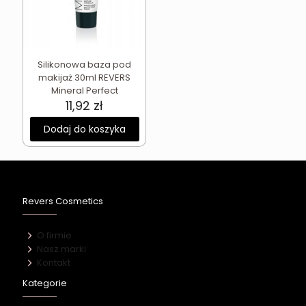
Silikonowa baza pod
makijaż 30ml REVERS
Mineral Perfect
11,92
zł
Dodaj do koszyka
Revers Cosmetics
O firmie
Nasz marki
Kontakt
Kategorie