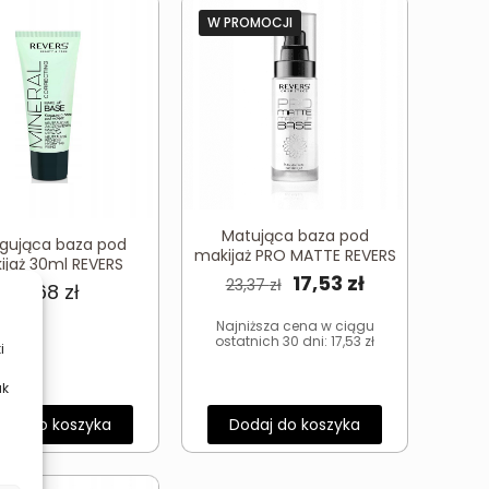
W PROMOCJI
Matująca baza pod
gująca baza pod
makijaż PRO MATTE REVERS
ijaż 30ml REVERS
Pierwotna
Aktualna
17,53
zł
23,37
zł
15,68
zł
cena
cena
Najniższa cena w ciągu
wynosiła:
wynosi:
ostatnich 30 dni:
17,53
zł
i
23,37 zł.
17,53 zł.
ak
daj do koszyka
Dodaj do koszyka