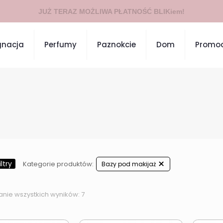
JUŻ TERAZ MOŻLIWA PŁATNOŚĆ BLIKiem!
gnacja
Perfumy
Paznokcie
Dom
Promoc
ltry
Kategorie produktów:
Bazy pod makijaż
anie wszystkich wyników: 7