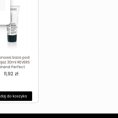
ikonowa baza pod
ijaż 30ml REVERS
ineral Perfect
11,92
zł
daj do koszyka