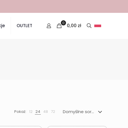
0
0,00
zł
je
OUTLET
Pokaż:
12
24
48
72