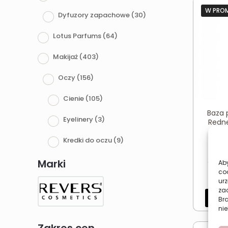
W PRO
Dyfuzory zapachowe
(30)
Lotus Parfums
(64)
Makijaż
(403)
Oczy
(156)
Cienie
(105)
Baza 
Eyelinery
(3)
Redne
27,
Kredki do oczu
(9)
Najni
Makijaż brwi
(25)
Marki
ostatn
Aby
co
urz
Serum i odżywki do brwi i rzęs
(1)
zac
Dod
Br
Tusze do rzęs
(12)
nie
Palety do makijażu i zestawy
(10)