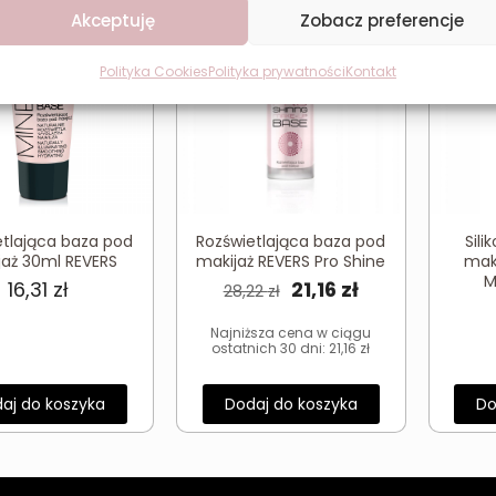
W PROMOCJI
Akceptuję
Zobacz preferencje
Polityka Cookies
Polityka prywatności
Kontakt
etlająca baza pod
Rozświetlająca baza pod
Sil
jaż 30ml REVERS
makijaż REVERS Pro Shine
mak
M
Pierwotna
Aktualna
16,31
zł
21,16
zł
28,22
zł
cena
cena
Najniższa cena w ciągu
wynosiła:
wynosi:
ostatnich 30 dni:
21,16
zł
28,22 zł.
21,16 zł.
aj do koszyka
Dodaj do koszyka
Do