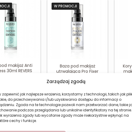
MOCJI
W PROMOCJI
pod makijaż Anti
Baza pod makijaż
Kory
ss 30ml REVERS
utrwalająca Pro Fixer
mak
REVERS
Pierwotna
Aktualna
20,47
zł
29
zł
Zarządzaj zgodą
Pierwotna
Aktualna
22,30
zł
29,74
zł
cena
cena
ższa cena w ciągu
cena
cena
wynosiła:
wynosi:
ich 30 dni:
20,47
zł
 zapewnić jak najlepsze wrażenia, korzystamy z technologii, takich jak plik
Najniższa cena w ciągu
wynosiła:
wynosi:
okie, do przechowywania i/lub uzyskiwania dostępu do informacji o
ostatnich 30 dni:
22,30
zł
27,29 zł.
20,47 zł.
ądzeniu. Zgoda na te technologie pozwoli nam przetwarzać dane, takie j
29,74 zł.
22,30 zł.
howanie podczas przeglądania lub unikalne identyfikatory na tej stronie.
aj do koszyka
Dodaj do koszyka
Do
ak wyrażenia zgody lub wycofanie zgody może niekorzystnie wpłynąć na
które cechy i funkcje.