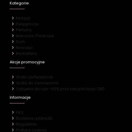
Kategorie
Makijaż
Pielęgnacja
Perfumy
Manicure i Pedicure
Dom
Nowości
Bestsellery
Akcje promocyjne
Gratis za Facebook
Gratis do zamówienia
Odżywka do rzęs -50% przy zakupie tuszu CBD
Informacje
FAQ
Dostawa i płatność
Regulamin
Polityka cookies