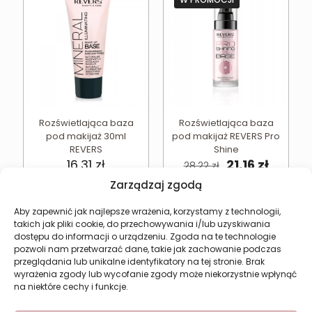
Rozświetlająca baza
Rozświetlająca baza
pod makijaż 30ml
pod makijaż REVERS Pro
REVERS
Shine
Pierwotna
Aktual
16,31
zł
21,16
zł
28,22
zł
cena
cena
Zarządzaj zgodą
wynosiła:
wynosi
Najniższa cena w ciągu
ostatnich 30 dni:
21,16
zł
28,22 zł.
21,16 zł.
Aby zapewnić jak najlepsze wrażenia, korzystamy z technologii,
takich jak pliki cookie, do przechowywania i/lub uzyskiwania
Dodaj do koszyka
Dodaj do koszyka
dostępu do informacji o urządzeniu. Zgoda na te technologie
pozwoli nam przetwarzać dane, takie jak zachowanie podczas
przeglądania lub unikalne identyfikatory na tej stronie. Brak
wyrażenia zgody lub wycofanie zgody może niekorzystnie wpłynąć
na niektóre cechy i funkcje.