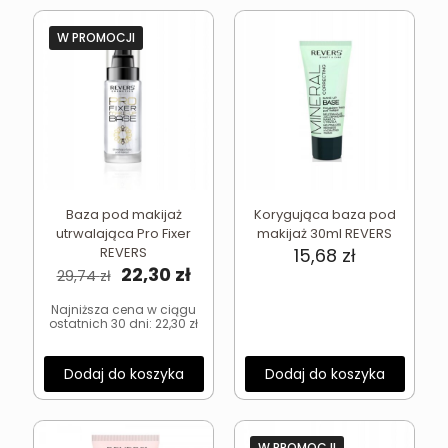
W PROMOCJI
Baza pod makijaż
Korygująca baza pod
utrwalająca Pro Fixer
makijaż 30ml REVERS
REVERS
15,68
zł
Pierwotna
Aktualna
22,30
zł
29,74
zł
cena
cena
wynosiła:
wynosi:
Najniższa cena w ciągu
ostatnich 30 dni:
22,30
zł
29,74 zł.
22,30 zł.
Dodaj do koszyka
Dodaj do koszyka
W PROMOCJI