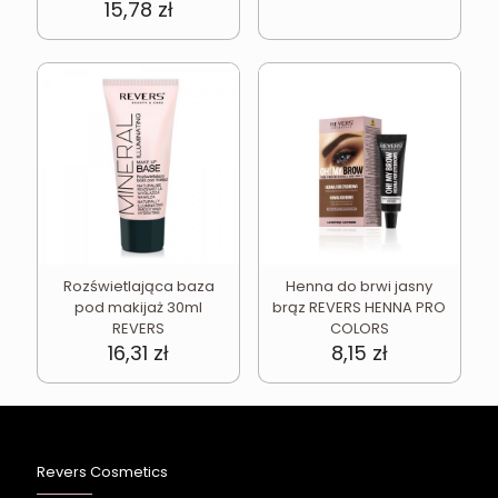
15,78
zł
Rozświetlająca baza
Henna do brwi jasny
pod makijaż 30ml
brąz REVERS HENNA PRO
REVERS
COLORS
16,31
zł
8,15
zł
Revers Cosmetics