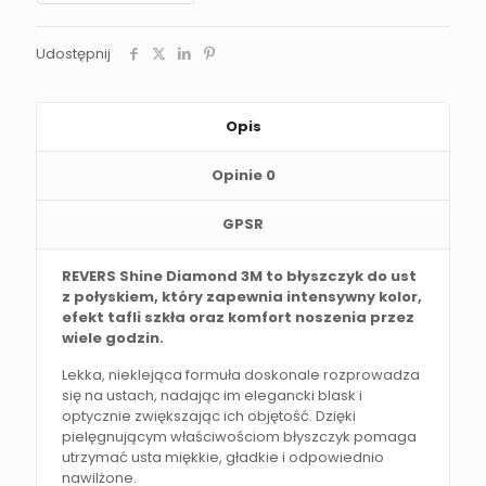
Udostępnij
Opis
Opinie
0
GPSR
REVERS Shine Diamond 3M to błyszczyk do ust
z połyskiem, który zapewnia intensywny kolor,
efekt tafli szkła oraz komfort noszenia przez
wiele godzin.
Lekka, nieklejąca formuła doskonale rozprowadza
się na ustach, nadając im elegancki blask i
optycznie zwiększając ich objętość. Dzięki
pielęgnującym właściwościom błyszczyk pomaga
utrzymać usta miękkie, gładkie i odpowiednio
nawilżone.