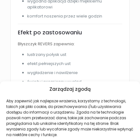
wygodna aplikacja dzięki miękkiemu
aplikatorowi
komfort noszenia przez wiele godzin
Efekt po zastosowaniu
Błyszczyk REVERS zapewnia:
lustrzany połysk ust
efekt pełniejszych ust
wygładzenie i nawilżenie
świeży i promienny wygląd
Zarządzaj zgodą
eleganckie wykończenie makijażu
Aby zapewnić jak najlepsze wrażenia, korzystamy z technologii,
Jak używać błyszczyka?
takich jak pliki cookie, do przechowywania i/lub uzyskiwania
dostępu do informacji o urządzeniu. Zgoda na te technologie
pozwoli nam przetwarzać dane, takie jak zachowanie podczas
Nałóż produkt równomiernie na czyste i suche
przeglądania lub unikalne identyfikatory na tej stronie. Brak
usta.
wyrażenia zgody lub wycofanie zgody może niekorzystnie wpłynąć
Rozprowadź za pomocą aplikatora od środka
na niektóre cechy i funkcje.
ust ku kącikom.