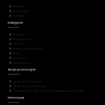
O firmie
Nasz marki
Kontakt
Kategorie
Makijaż
Pielęgnacja
Perfumy
Manicure i Pedicure
Dom
Nowości
Bestsellery
Akcje promocyjne
Gratis za Facebook
Gratis do zamówienia
Odżywka do rzęs -50% przy zakupie tuszu CBD
Informacje