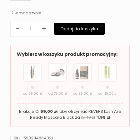
17 w magazynie
ilość
Dodaj do koszyka
Błyszczyk
do
ust
z
połyskiem
Wybierz w koszyku produkt promocyjny:
REVERS
Shine
Diamond
3M
od
59,00
zł
od
79,00
zł
od
99,00
zł
od
119,00
zł
Brakuje Ci
59,00
zł
, aby otrzymać REVERS Lash Are
Ready Mascara Black za
12,49
zł
1,99
zł
SKU:
5902114884321