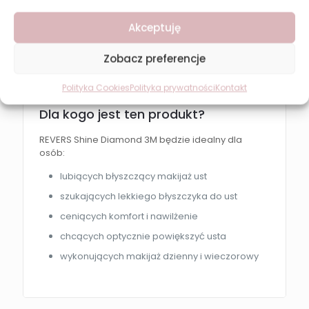
Stosuj samodzielnie dla naturalnego efektu
Akceptuję
lub na ulubioną pomadkę dla dodatkowego
blasku.
Zobacz preferencje
W razie potrzeby dołóż kolejną warstwę dla
mocniejszego połysku.
Polityka Cookies
Polityka prywatności
Kontakt
Dla kogo jest ten produkt?
REVERS Shine Diamond 3M będzie idealny dla
osób:
lubiących błyszczący makijaż ust
szukających lekkiego błyszczyka do ust
ceniących komfort i nawilżenie
chcących optycznie powiększyć usta
wykonujących makijaż dzienny i wieczorowy