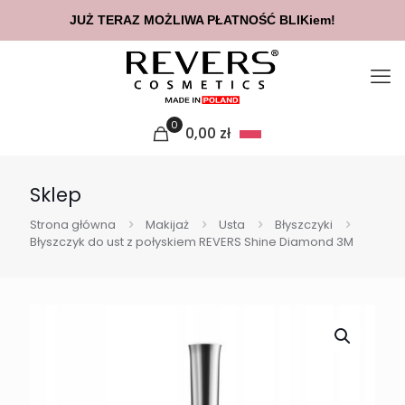
JUŻ TERAZ MOŻLIWA PŁATNOŚĆ BLIKiem!
0
0,00
zł
Sklep
Strona główna
Makijaż
Usta
Błyszczyki
Błyszczyk do ust z połyskiem REVERS Shine Diamond 3M