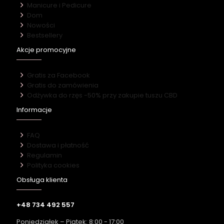
Manicure i Pedicure
Dom
Nowości
Bestsellery
Akcje promocyjne
Gratis za Facebook
Gratis do zamówienia
Odżywka do rzęs -50% przy zakupie tuszu CBD
Informacje
FAQ
Dostawa i płatność
Regulamin
Polityka cookies
Obsługa klienta
+48 734 492 557
Poniedziałek – Piątek: 8:00 - 17:00