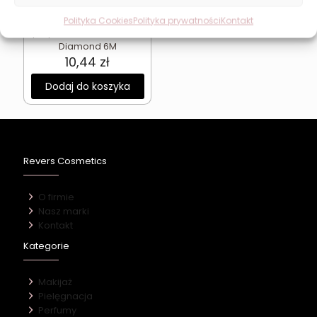
Błyszczyk do ust z
Polityka Cookies
Polityka prywatności
Kontakt
połyskiem REVERS Shine
Diamond 6M
10,44
zł
Dodaj do koszyka
Revers Cosmetics
O firmie
Nasz marki
Kontakt
Kategorie
Makijaż
Pielęgnacja
Perfumy