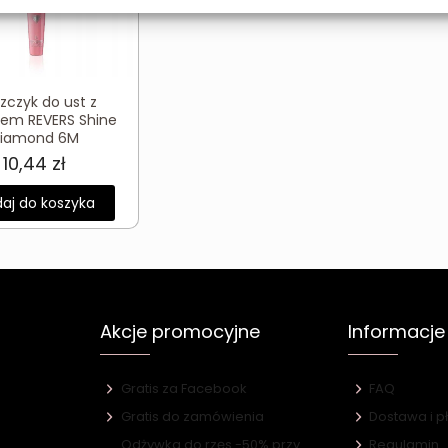
szczyk do ust z
iem REVERS Shine
iamond 6M
10,44
zł
aj do koszyka
Akcje promocyjne
Informacje
Gratis za Facebook
FAQ
Gratis do zamówienia
Dostawa i p
Odżywka do rzęs -50% przy
Regulamin