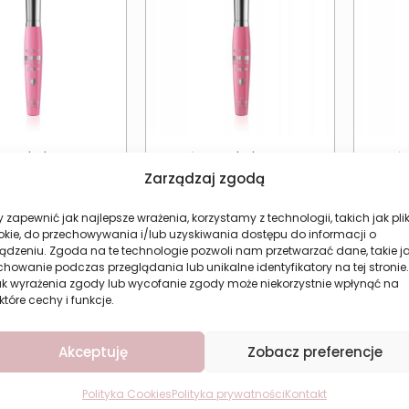
szczyk do ust z
Błyszczyk do ust z
Bł
iem REVERS Shine
połyskiem REVERS Shine
połys
Zarządzaj zgodą
iamond 2M
Diamond 3M
10,44
zł
10,44
zł
 zapewnić jak najlepsze wrażenia, korzystamy z technologii, takich jak plik
okie, do przechowywania i/lub uzyskiwania dostępu do informacji o
aj do koszyka
Dodaj do koszyka
Do
ądzeniu. Zgoda na te technologie pozwoli nam przetwarzać dane, takie j
howanie podczas przeglądania lub unikalne identyfikatory na tej stronie.
ak wyrażenia zgody lub wycofanie zgody może niekorzystnie wpłynąć na
które cechy i funkcje.
Akceptuję
Zobacz preferencje
Polityka Cookies
Polityka prywatności
Kontakt