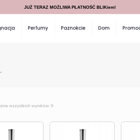
JUŻ TERAZ MOŻLIWA PŁATNOŚĆ BLIKiem!
gnacja
Perfumy
Paznokcie
Dom
Promoc
”
anie wszystkich wyników: 5