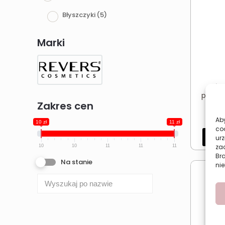
Błyszczyki
(5)
Marki
Bły
połysk
Zakres cen
D
Aby
10 zł
11 zł
co
Dod
urz
zac
10
10
11
11
11
Br
Na stanie
nie