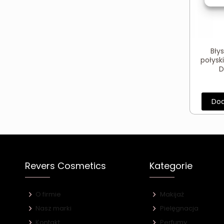
Bły
połysk
D
Dod
Revers Cosmetics
Kategorie
O firmie
Makijaż
Nasz marki
Pielęgnacja
Kontakt
Perfumy