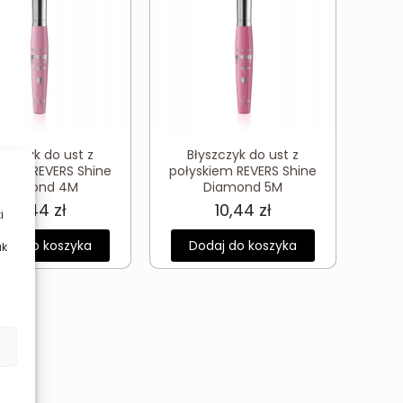
yszczyk do ust z
Błyszczyk do ust z
kiem REVERS Shine
połyskiem REVERS Shine
Diamond 4M
Diamond 5M
10,44
zł
10,44
zł
i
daj do koszyka
Dodaj do koszyka
ak