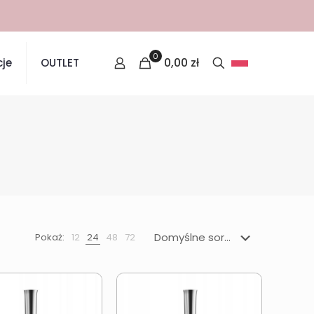
0
0,00
zł
je
OUTLET
Pokaż:
12
24
48
72