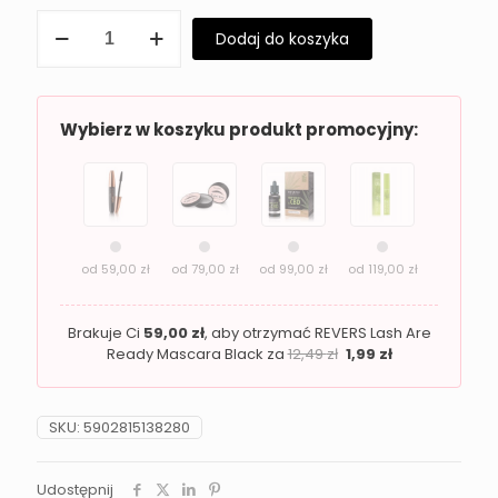
ilość
Dodaj do koszyka
Błyszczyk
do
ust
z
drobinkami
Wybierz w koszyku produkt promocyjny:
Revers
Gloss
Up
05
Gloss
Baby
od
59,00
zł
od
79,00
zł
od
99,00
zł
od
119,00
zł
Brakuje Ci
59,00
zł
, aby otrzymać REVERS Lash Are
Ready Mascara Black za
12,49
zł
1,99
zł
SKU:
5902815138280
Udostępnij