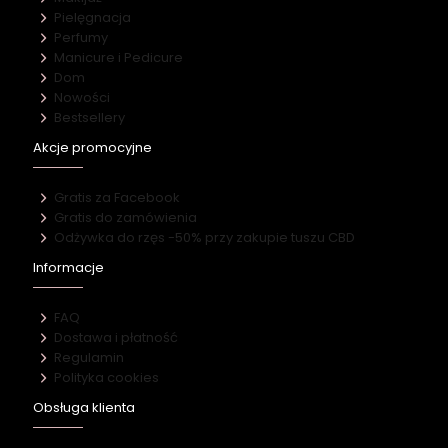
Pielęgnacja
Perfumy
Manicure i Pedicure
Dom
Nowości
Bestsellery
Akcje promocyjne
Gratis za Facebook
Gratis do zamówienia
Odżywka do rzęs -50% przy zakupie tuszu CBD
Informacje
FAQ
Dostawa i płatność
Regulamin
Polityka cookies
Obsługa klienta