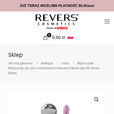
JUŻ TERAZ MOŻLIWA PŁATNOŚĆ BLIKiem!
0
0,00
zł
Sklep
Strona główna
Makijaż
Usta
Błyszczyki
Błyszczyk do ust z drobinkami Revers Gloss Up 05 Gloss
Baby