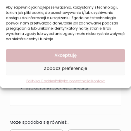
cenią lekką i komfortową formułę
Aby zapewnić jak najlepsze wrażenia, korzystamy z technologii,
takich jak pliki cookie, do przechowywania i/lub uzyskiwania
Sposób użycia
dostępu do informacji o urządzeniu. Zgoda na te technologie
pozwoli nam przetwarzać dane, takie jak zachowanie podczas
Nakładaj błyszczyk równomiernie na całe usta lub
przeglądania lub unikalne identyfikatory na tej stronie. Brak
punktowo na ich środek. Może być stosowany
wyrażenia zgody lub wycofanie zgody może niekorzystnie wpłynąć
samodzielnie lub jako topper na pomadkę.
na niektóre cechy i funkcje.
Efekt końcowy
Akceptuję
lśniące, pełniejsze usta
Zobacz preferencje
efekt tafli i wielowymiarowego blasku
świeży, promienny wygląd
Polityka Cookies
Polityka prywatności
Kontakt
wygładzone i podkreślone wargi
Może spodoba się również…