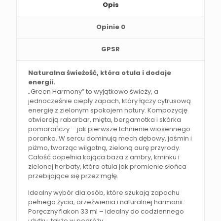
Opis
Opinie
0
GPSR
Naturalna świeżość, która otula i dodaje
energii.
„Green Harmony” to wyjątkowo świeży, a
jednocześnie ciepły zapach, który łączy cytrusową
energię z zielonym spokojem natury. Kompozycję
otwierają rabarbar, mięta, bergamotka i skórka
pomarańczy – jak pierwsze tchnienie wiosennego
poranka. W sercu dominują mech dębowy, jaśmin i
piżmo, tworząc wilgotną, zieloną aurę przyrody.
Całość dopełnia kojąca baza z ambry, kminku i
zielonej herbaty, która otula jak promienie słońca
przebijające się przez mgłę.
Idealny wybór dla osób, które szukają zapachu
pełnego życia, orzeźwienia i naturalnej harmonii.
Poręczny flakon 33 ml – idealny do codziennego
użytku, także w podróży.