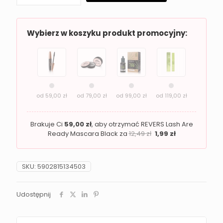
Green
Harmony
Wybierz w koszyku produkt promocyjny:
od
59,00
zł
od
79,00
zł
od
99,00
zł
od
119,00
zł
Brakuje Ci
59,00
zł
, aby otrzymać REVERS Lash Are
Ready Mascara Black za
12,49
zł
1,99
zł
SKU:
5902815134503
Udostępnij