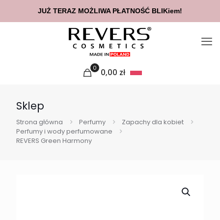
JUŻ TERAZ MOŻLIWA PŁATNOŚĆ BLIKiem!
0
0,00
zł
Sklep
Strona główna
Perfumy
Zapachy dla kobiet
Perfumy i wody perfumowane
REVERS Green Harmony