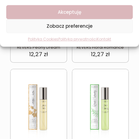
Akceptuję
Zobacz preferencje
Polityka Cookies
Polityka prywatności
Kontakt
REVERS Peony Dream
REVERS Floral Romance
12,27
zł
12,27
zł