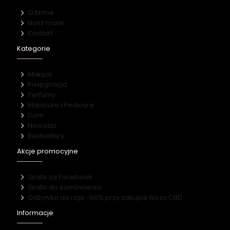
O firmie
Nasz marki
Kontakt
Kategorie
Makijaż
Pielęgnacja
Perfumy
Manicure i Pedicure
Dom
Nowości
Bestsellery
Akcje promocyjne
Gratis za Facebook
Gratis do zamówienia
Odżywka do rzęs -50% przy zakupie tuszu CBD
Informacje