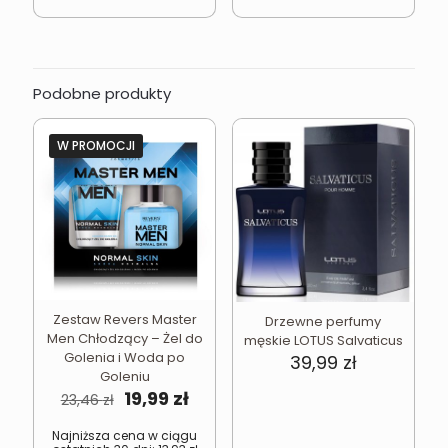
Podobne produkty
W PROMOCJI
Zestaw Revers Master
Drzewne perfumy
Men Chłodzący – Żel do
męskie LOTUS Salvaticus
Golenia i Woda po
39,99
zł
Goleniu
Pierwotna
Aktualna
19,99
zł
23,46
zł
cena
cena
wynosiła:
wynosi:
Najniższa cena w ciągu