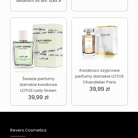
ostatnich 30 dni:
13,93
zł
23,46 zł.
19,99 zł.
Kwiatowo szyprowe
perfumy damskie LOTUS
Świeże perfumy
Chandelier Paris
damskie kwiatowe
39,99
zł
LOTUS Lady Green
39,99
zł
Revers Cosmetics