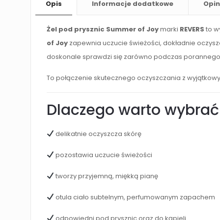
Opis
Informacje dodatkowe
Opin
Żel pod prysznic Summer of Joy
marki
REVERS
to w
of Joy
zapewnia uczucie świeżości, dokładnie oczyszc
doskonale sprawdzi się zarówno podczas porannego pry
To połączenie skutecznego oczyszczania z wyjątkowy
Dlaczego warto wybrać 
delikatnie oczyszcza skórę
pozostawia uczucie świeżości
tworzy przyjemną, miękką pianę
otula ciało subtelnym, perfumowanym zapachem
odpowiedni pod prysznic oraz do kąpieli