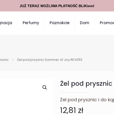
JUŻ TERAZ MOŻLIWA PŁATNOŚĆ BLIKiem!
gnacja
Perfumy
Paznokcie
Dom
Promoc
ysznic
Żel pod prysznic Summer of Joy REVERS
Żel pod pryszni
Żel pod prysznic i do ką
12,81
zł