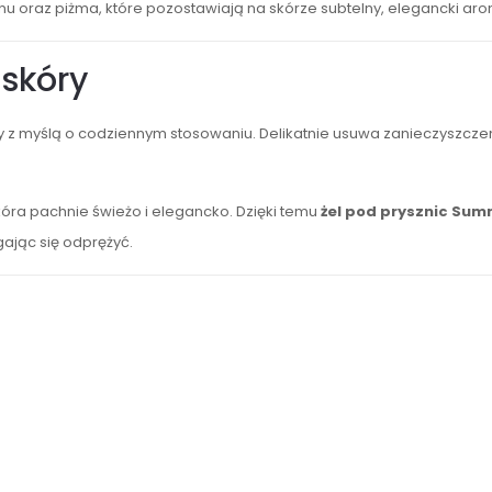
tynu oraz piżma, które pozostawiają na skórze subtelny, elegancki aro
skóry
z myślą o codziennym stosowaniu. Delikatnie usuwa zanieczyszczen
óra pachnie świeżo i elegancko. Dzięki temu
żel pod prysznic Sum
gając się odprężyć.