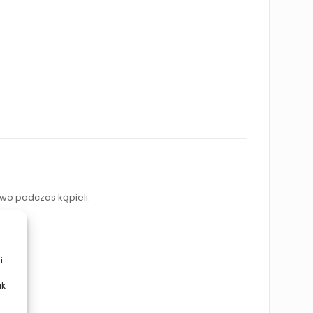
wo podczas kąpieli.
i
ak