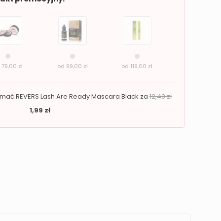
d
79,00
zł
od
99,00
zł
od
119,00
zł
zymać REVERS Lash Are Ready Mascara Black za
12,49
zł
1,99
zł