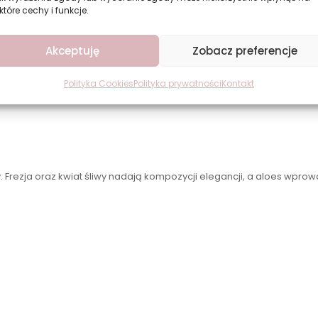
które cechy i funkcje.
morskiej bryzy przeplataną delikatnym aromatem stokrotek i kojąceg
Akceptuję
Zobacz preferencje
Polityka Cookies
Polityka prywatności
Kontakt
ny. Frezja oraz kwiat śliwy nadają kompozycji elegancji, a aloes wprow