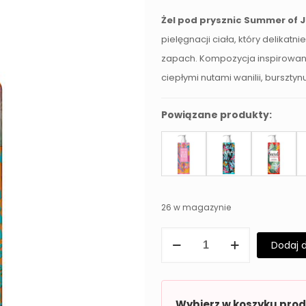
Żel pod prysznic Summer of 
pielęgnacji ciała, który delikatni
zapach. Kompozycja inspirowana
ciepłymi nutami wanilii, bursztyn
Powiązane produkty:
26 w magazynie
ilość
Dodaj 
Żel
pod
prysznic
Wybierz w koszyku pro