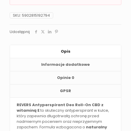
SKU:
5902815192794
Udostępnij
Opis
Informacje dodatkowe
Opinie
0
GPSR
REVERS Antyperspirant Deo Roll-On CBD z
witaminą E
to skuteczny antyperspirant w kulce,
który zapewnia długotrwałą ochronę przed
nadmiernym poceniem oraz nieprzyjemnym
zapachem. Formuła wzbogacona o
naturalny