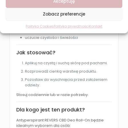
Akceptuję
miękką i zadbaną skórę pod pachami
ukojenie po goleniu
Zobacz preferencje
ochronę przed przesuszeniem
Polityka Cookies
Polityka prywatności
Kontakt
komfort przez cały dzień
uczucie czystości i świeżości
Jak stosować?
Aplikuj na czystą i suchą skórę pod pachami.
Rozprowadź cienką warstwę produktu.
Pozostaw do wyschnięcia przed założeniem
odzieży.
Stosuj codziennie lub w razie potrzeby.
Dla kogo jest ten produkt?
Antyperspirant REVERS CBD Deo Roll-On będzie
idealnym wyborem dla osób: