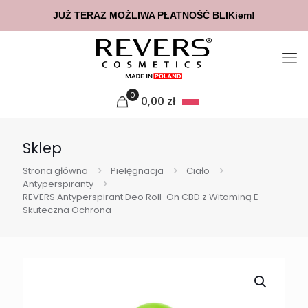
JUŻ TERAZ MOŻLIWA PŁATNOŚĆ BLIKiem!
0
0,00
zł
Sklep
Strona główna
Pielęgnacja
Ciało
Antyperspiranty
REVERS Antyperspirant Deo Roll-On CBD z Witaminą E
Skuteczna Ochrona