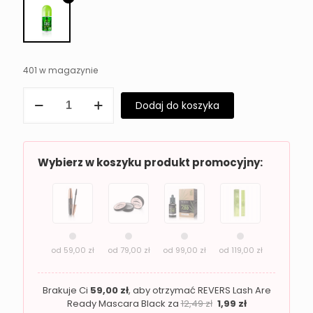
401 w magazynie
ilość
Dodaj do koszyka
REVERS
Antyperspirant
Deo
Roll-
On
Wybierz w koszyku produkt promocyjny:
CBD
z
Witaminą
E
Skuteczna
Ochrona
od
59,00
zł
od
79,00
zł
od
99,00
zł
od
119,00
zł
Brakuje Ci
59,00
zł
, aby otrzymać REVERS Lash Are
Ready Mascara Black za
12,49
zł
1,99
zł