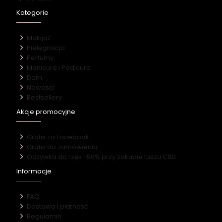
Kategorie
Makijaż
Pielęgnacja
Perfumy
Manicure i Pedicure
Dom
Nowości
Bestsellery
Akcje promocyjne
Gratis za Facebook
Gratis do zamówienia
Odżywka do rzęs -50% przy zakupie tuszu CBD
Informacje
FAQ
Dostawa i płatność
Regulamin