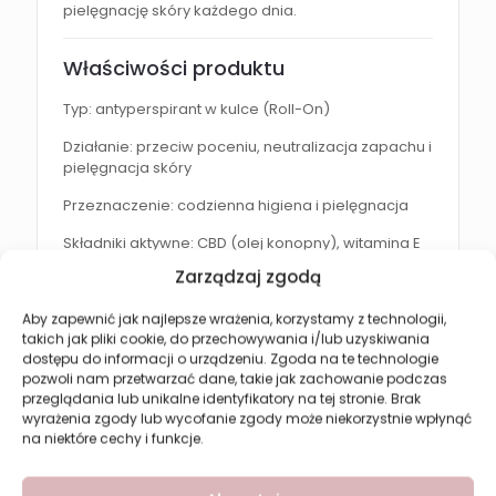
pielęgnację skóry każdego dnia.
Właściwości produktu
Typ: antyperspirant w kulce (Roll-On)
Działanie: przeciw poceniu, neutralizacja zapachu i
pielęgnacja skóry
Przeznaczenie: codzienna higiena i pielęgnacja
Składniki aktywne: CBD (olej konopny), witamina E
Zarządzaj zgodą
Stosowanie: codziennie
Aby zapewnić jak najlepsze wrażenia, korzystamy z technologii,
Efekt po zastosowaniu
takich jak pliki cookie, do przechowywania i/lub uzyskiwania
dostępu do informacji o urządzeniu. Zgoda na te technologie
Regularne stosowanie zapewnia:
pozwoli nam przetwarzać dane, takie jak zachowanie podczas
przeglądania lub unikalne identyfikatory na tej stronie. Brak
skuteczną ochronę przed potem
wyrażenia zgody lub wycofanie zgody może niekorzystnie wpłynąć
na niektóre cechy i funkcje.
neutralizację nieprzyjemnego zapachu
długotrwałe uczucie świeżości