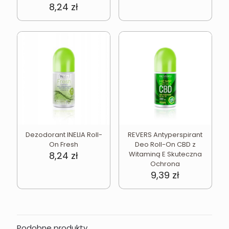
8,24
zł
Dezodorant INELIA Roll-
REVERS Antyperspirant
On Fresh
Deo Roll-On CBD z
8,24
zł
Witaminą E Skuteczna
Ochrona
9,39
zł
Podobne produkty