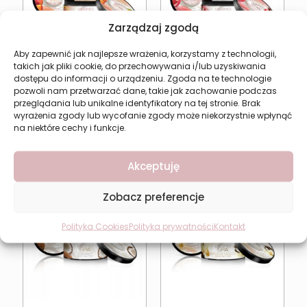
Zarządzaj zgodą
Aby zapewnić jak najlepsze wrażenia, korzystamy z technologii,
takich jak pliki cookie, do przechowywania i/lub uzyskiwania
dostępu do informacji o urządzeniu. Zgoda na te technologie
Masło do Ciała DERMO
Masło do Ciała Granat
pozwoli nam przetwarzać dane, takie jak zachowanie podczas
SPA Peach Pure
Dermo Spa Pure
przeglądania lub unikalne identyfikatory na tej stronie. Brak
Essence
Essence
wyrażenia zgody lub wycofanie zgody może niekorzystnie wpłynąć
11,92
zł
11,92
zł
na niektóre cechy i funkcje.
Dodaj do koszyka
Dodaj do koszyka
Akceptuję
Zobacz preferencje
Polityka Cookies
Polityka prywatności
Kontakt