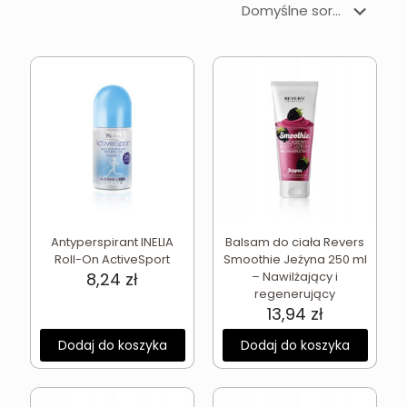
Antyperspirant INELIA
Balsam do ciała Revers
Roll-On ActiveSport
Smoothie Jeżyna 250 ml
8,24
zł
– Nawilżający i
regenerujący
13,94
zł
Dodaj do koszyka
Dodaj do koszyka