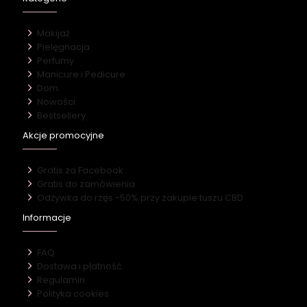
Makijaż
Pielęgnacja
Perfumy
Manicure i Pedicure
Dom
Nowości
Bestsellery
Akcje promocyjne
Gratis za Facebook
Gratis do zamówienia
Odżywka do rzęs -50% przy zakupie tuszu CBD
Informacje
FAQ
Dostawa i płatność
Regulamin
Polityka cookies