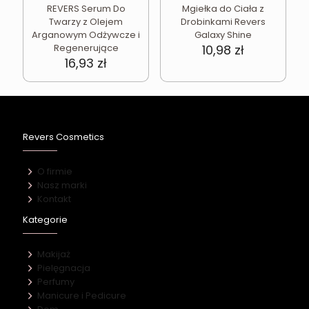
REVERS Serum Do
Mgiełka do Ciała z
Twarzy z Olejem
Drobinkami Revers
Arganowym Odżywcze i
Galaxy Shine
Regenerujące
10,98
zł
16,93
zł
Revers Cosmetics
O firmie
Nasz marki
Kontakt
Kategorie
Makijaż
Pielęgnacja
Perfumy
Manicure i Pedicure