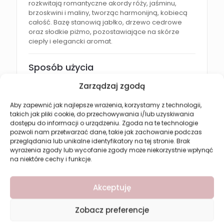
rozkwitają romantyczne akordy róży, jaśminu,
brzoskwini i maliny, tworząc harmonijną, kobiecą
całość. Bazę stanowią jabłko, drzewo cedrowe
oraz słodkie piżmo, pozostawiające na skórze
ciepły i elegancki aromat.
Sposób użycia
Zarządzaj zgodą
Rozpyl mgiełkę na skórę z odległości około 15–20
cm.
Aby zapewnić jak najlepsze wrażenia, korzystamy z technologii,
Stosuj według potrzeb w ciągu dnia, aby
takich jak pliki cookie, do przechowywania i/lub uzyskiwania
odświeżyć ciało i cieszyć się subtelnym, owocowo-
dostępu do informacji o urządzeniu. Zgoda na te technologie
kwiatowym zapachem.
pozwoli nam przetwarzać dane, takie jak zachowanie podczas
przeglądania lub unikalne identyfikatory na tej stronie. Brak
wyrażenia zgody lub wycofanie zgody może niekorzystnie wpłynąć
Dla kogo?
na niektóre cechy i funkcje.
Revers You Make Me Blush
będzie doskonałym
wyborem dla osób, które:
Akceptuję
uwielbiają owocowo-kwiatowe kompozycje
Zobacz preferencje
zapachowe,