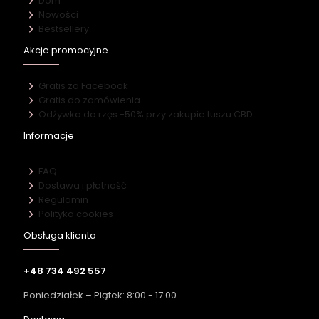
Dom
Nowości
Bestsellery
Akcje promocyjne
Gratis za Facebook
Gratis do zamówienia
Odżywka do rzęs -50% przy zakupie tuszu CBD
Informacje
FAQ
Dostawa i płatność
Regulamin
Polityka cookies
Obsługa klienta
+48 734 492 557
Poniedziałek – Piątek: 8:00 - 17:00