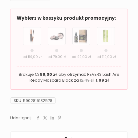
Revers
You
Make
Wybierz w koszyku produkt promocyjny:
Me
Blush
od
59,00
zł
od
79,00
zł
od
99,00
zł
od
119,00
zł
Brakuje Ci
59,00
zł
, aby otrzymać REVERS Lash Are
Ready Mascara Black za
12,49
zł
1,99
zł
SKU:
5902815132578
Udostępnij