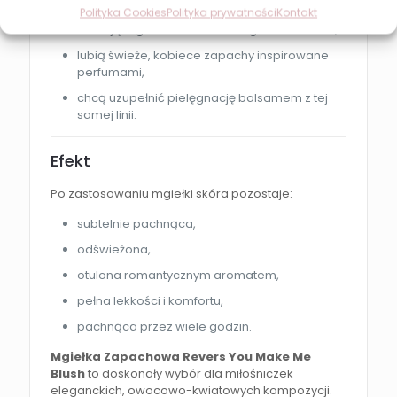
cenią lekkie i romantyczne aromaty,
Polityka Cookies
Polityka prywatności
Kontakt
szukają mgiełki do codziennego stosowania,
lubią świeże, kobiece zapachy inspirowane
perfumami,
chcą uzupełnić pielęgnację balsamem z tej
samej linii.
Efekt
Po zastosowaniu mgiełki skóra pozostaje:
subtelnie pachnąca,
odświeżona,
otulona romantycznym aromatem,
pełna lekkości i komfortu,
pachnąca przez wiele godzin.
Mgiełka Zapachowa Revers You Make Me
Blush
to doskonały wybór dla miłośniczek
eleganckich, owocowo-kwiatowych kompozycji.