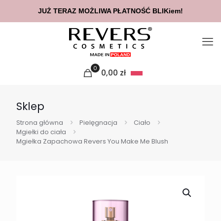
JUŻ TERAZ MOŻLIWA PŁATNOŚĆ BLIKiem!
0
0,00
zł
Sklep
Strona główna
Pielęgnacja
Ciało
Mgiełki do ciała
Mgiełka Zapachowa Revers You Make Me Blush