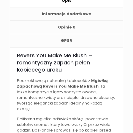
Opis
Informacje dodatkowe
Opinie
0
GPSR
Revers You Make Me Blush –
romantyczny zapach pełen
kobiecego uroku
Podkreśl swoją naturalną kobiecość z
Mgiełką
Zapachową Revers You Make Me Blush
. Ta
lekka kompozycja łączy soczyste owoce,
romantyczne kwiaty oraz ciepłe, drzewne akcenty,
tworząc elegancki zapach idealny na każdą
okazję.
Delikatna mgiełka odświeża skórę i pozostawia
subtelny aromat, który towarzyszy Ci przez wiele
godzin. Doskonale sprawdzi się po kąpieli, przed