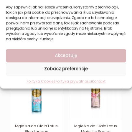
Aby zapewnić jak najlepsze wrażenia, korzystamy z technologii,
takich jak pliki cookie, do przechowywania i/lub uzyskiwania
dostępu do informacji o urządzeniu. Zgoda na te technologie
Masło do Ciała Kokos
Masło do Ciała Wanilia i
pozwoli nam przetwarzać dane, takie jak zachowanie podczas
Pure Essence –
Olej Arganowy Dermo
przeglądania lub unikalne identyfikatory na tej stronie. Brak
Intensywne Nawilżenie i
Spa Pure Essence
wyrażenia zgody lub wycofanie zgody może niekorzystnie wpłynąć
Regeneracja
11,92
zł
na niektóre cechy i funkcje.
11,92
zł
Dodaj do koszyka
Dodaj do koszyka
Akceptuję
Zobacz preferencje
Polityka Cookies
Polityka prywatności
Kontakt
Mgiełka do Ciała Lotus
Mgiełka do Ciała Lotus
Blue Lagoon
Majestic Space