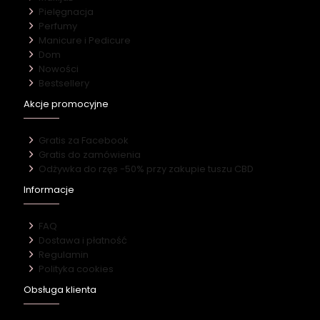
Pielęgnacja
Perfumy
Manicure i Pedicure
Dom
Nowości
Bestsellery
Akcje promocyjne
Gratis za Facebook
Gratis do zamówienia
Odżywka do rzęs -50% przy zakupie tuszu CBD
Informacje
FAQ
Dostawa i płatność
Regulamin
Polityka cookies
Obsługa klienta