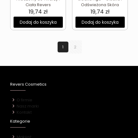
Ciała Revers
Odświeżona Skóra
19,74
zł
19,74
zł
Dodaj do koszyka
Dodaj do koszyka
1
2
Revers Cosmetics
O firmie
Nasz marki
Kontakt
Kategorie
Makijaż