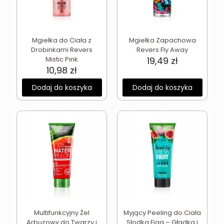
Mgiełka do Ciała z
Mgiełka Zapachowa
Drobinkami Revers
Revers Fly Away
Mistic Pink
19,49
zł
10,98
zł
Dodaj do koszyka
Dodaj do koszyka
Multifunkcyjny Żel
Myjący Peeling do Ciała
Arbuzowy do Twarzy i
Słodka Figa – Gładka i