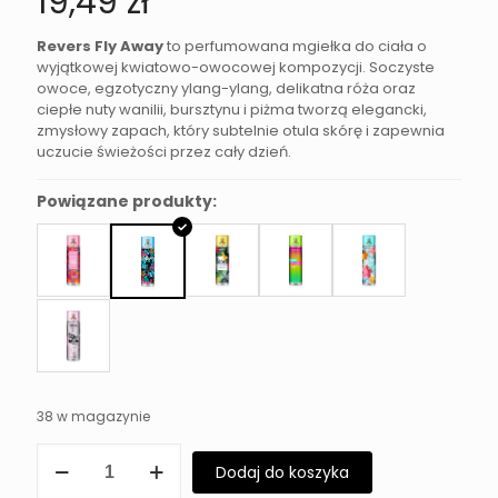
19,49
zł
Revers Fly Away
to perfumowana mgiełka do ciała o
wyjątkowej kwiatowo-owocowej kompozycji. Soczyste
owoce, egzotyczny ylang-ylang, delikatna róża oraz
ciepłe nuty wanilii, bursztynu i piżma tworzą elegancki,
zmysłowy zapach, który subtelnie otula skórę i zapewnia
uczucie świeżości przez cały dzień.
Powiązane produkty:
38 w magazynie
ilość
Dodaj do koszyka
Mgiełka
Zapachowa