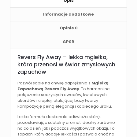
Opis
Informacje dodatkowe
Opinie
0
GPSR
Revers Fly Away – lekka mgiełka,
która przenosi w świat zmysłowych
zapachów
Pozwól sobie na chwilę odprężenia z
Mgiełką
Zapachową Revers Fly Away
. To harmonijne
połączenie soczystych owoców, kwiatowych
akordów i ciepłej, otulającej bazy tworzy
kompozycję pełną elegancji i kobiecego uroku.
Lekka formuła doskonale odświeża skórę,
pozostawiając subtelny aromat idealny zarówno
na co dzień, jak i podczas wyjątkowych okazji. To
zapach, który dodaje lekkości i pozwala choć na