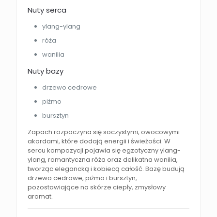
Nuty serca
ylang-ylang
róża
wanilia
Nuty bazy
drzewo cedrowe
piżmo
bursztyn
Zapach rozpoczyna się soczystymi, owocowymi
akordami, które dodają energii i świeżości. W
sercu kompozycji pojawia się egzotyczny ylang-
ylang, romantyczna róża oraz delikatna wanilia,
tworząc elegancką i kobiecą całość. Bazę budują
drzewo cedrowe, piżmo i bursztyn,
pozostawiające na skórze ciepły, zmysłowy
aromat.