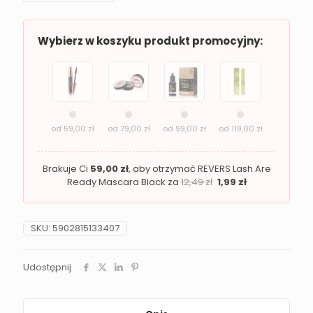
Revers
Fly
Away
Wybierz w koszyku produkt promocyjny:
od
59,00
zł
od
79,00
zł
od
99,00
zł
od
119,00
zł
Brakuje Ci
59,00
zł
, aby otrzymać REVERS Lash Are
Ready Mascara Black za
12,49
zł
1,99
zł
SKU:
5902815133407
Udostępnij