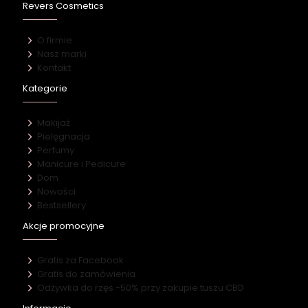
Revers Cosmetics
O firmie
Nasz marki
Kontakt
Kategorie
Makijaż
Pielęgnacja
Perfumy
Manicure i Pedicure
Dom
Nowości
Bestsellery
Akcje promocyjne
Gratis za Facebook
Gratis do zamówienia
Odżywka do rzęs -50% przy zakupie tuszu CBD