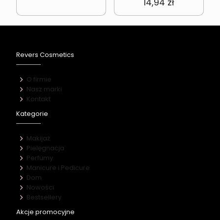
14,94
zł
Revers Cosmetics
O firmie
Nasz marki
Kontakt
Kategorie
Makijaż
Pielęgnacja
Perfumy
Manicure i Pedicure
Dom
Nowości
Bestsellery
Akcje promocyjne