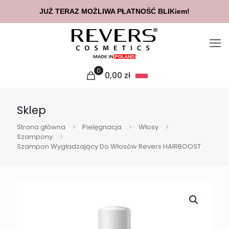
JUŻ TERAZ MOŻLIWA PŁATNOŚĆ BLIKiem!
0
0,00
zł
Sklep
Strona główna
Pielęgnacja
Włosy
Szampony
Szampon Wygładzający Do Włosów Revers HAIRBOOST