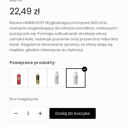
500 ml
22,49
zł
Revers HAIRBOOST Wygładzający Kompres 500 ml to
szampon wygładzający do włosów szorstkich, matowych i
puszących się. Pomaga odbudować strukturę włosa,
zamyka łuski, redukuje puszenie oraz przywraca naturalny
blask. Regularne stosowanie sprawia, że włosy stają się
miękkie, gładkie i łatwiejsze do stylizacji.
Powiązane produkty:
16 w magazynie
ilość
Dodaj do koszyka
Szampon
Wygładzający
Do