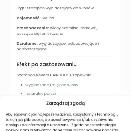
Typ:
szampon wygładzający do włosów
Pojemność:
500 ml
Przeznaczenie:
włosy szorstkie, matowe,
puszące się i zniszczone
Działanie:
wygładzające, odbudowujące i
nabłyszczające
Efekt po zastosowaniu
Szampon Revers HAIRBOOST zapewnia:
wygładzone i miękkie włosy
naturalny połysk
ograniczenie puszenia
Zarządzaj zgodą
mniejsze elektryzowanie się włosów
Aby zapewnić jak najlepsze wrażenia, korzystamy z technologii,
łatwiejsze układanie fryzury
takich jak pliki cookie, do przechowywania i/lub uzyskiwania
dostępu do informacji o urządzeniu. Zgoda na te technologie
poprawę kondycji włosów
pozwoli nam przetwarzać dane, takie jak zachowanie podczas