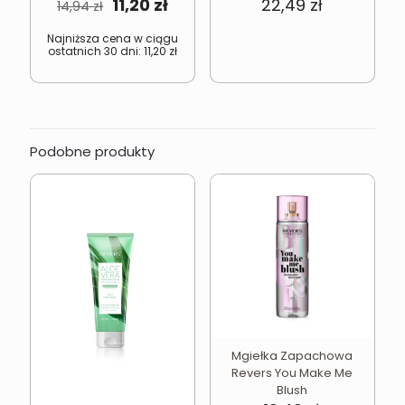
Pierwotna
Aktualna
11,20
zł
22,49
zł
14,94
zł
cena
cena
wynosiła:
wynosi:
Najniższa cena w ciągu
ostatnich 30 dni:
11,20
zł
14,94 zł.
11,20 zł.
Podobne produkty
Mgiełka Zapachowa
Revers You Make Me
Blush