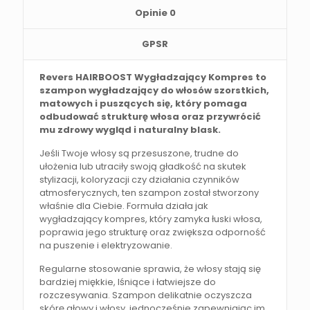
Opinie
0
GPSR
Revers HAIRBOOST Wygładzający Kompres to
szampon wygładzający do włosów szorstkich,
matowych i puszących się, który pomaga
odbudować strukturę włosa oraz przywrócić
mu zdrowy wygląd i naturalny blask.
Jeśli Twoje włosy są przesuszone, trudne do
ułożenia lub utraciły swoją gładkość na skutek
stylizacji, koloryzacji czy działania czynników
atmosferycznych, ten szampon został stworzony
właśnie dla Ciebie. Formuła działa jak
wygładzający kompres, który zamyka łuski włosa,
poprawia jego strukturę oraz zwiększa odporność
na puszenie i elektryzowanie.
Regularne stosowanie sprawia, że włosy stają się
bardziej miękkie, lśniące i łatwiejsze do
rozczesywania. Szampon delikatnie oczyszcza
skórę głowy i włosy, jednocześnie zapewniając im