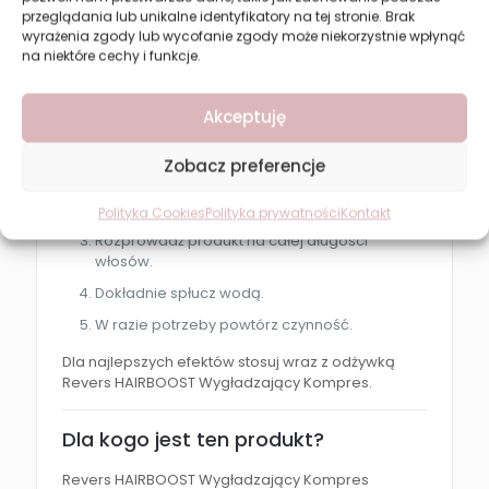
przeglądania lub unikalne identyfikatory na tej stronie. Brak
większą odporność na niekorzystne warunki
wyrażenia zgody lub wycofanie zgody może niekorzystnie wpłynąć
atmosferyczne
na niektóre cechy i funkcje.
Jak stosować?
Akceptuję
Nanieś niewielką ilość szamponu na mokre
włosy.
Zobacz preferencje
Delikatnie masuj skórę głowy kolistymi
ruchami.
Polityka Cookies
Polityka prywatności
Kontakt
Rozprowadź produkt na całej długości
włosów.
Dokładnie spłucz wodą.
W razie potrzeby powtórz czynność.
Dla najlepszych efektów stosuj wraz z odżywką
Revers HAIRBOOST Wygładzający Kompres.
Dla kogo jest ten produkt?
Revers HAIRBOOST Wygładzający Kompres