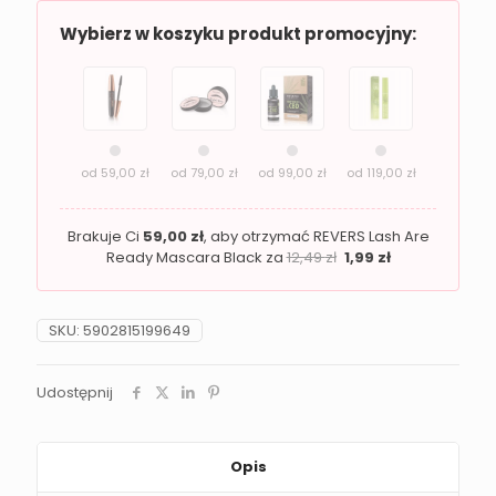
Włosów
Revers
Wybierz w koszyku produkt promocyjny:
HAIRBOOST
od
59,00
zł
od
79,00
zł
od
99,00
zł
od
119,00
zł
Brakuje Ci
59,00
zł
, aby otrzymać REVERS Lash Are
Ready Mascara Black za
12,49
zł
1,99
zł
SKU:
5902815199649
Udostępnij
Opis